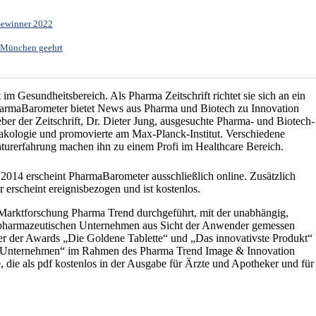
Gewinner 2022
n München geehrt
im Gesundheitsbereich. Als Pharma Zeitschrift richtet sie sich an ein
harmaBarometer bietet News aus Pharma und Biotech zu Innovation
 der Zeitschrift, Dr. Dieter Jung, ausgesuchte Pharma- und Biotech-
akologie und promovierte am Max-Planck-Institut. Verschiedene
nturerfahrung machen ihn zu einem Profi im Healthcare Bereich.
2014 erscheint PharmaBarometer ausschließlich online. Zusätzlich
erscheint ereignisbezogen und ist kostenlos.
e Marktforschung Pharma Trend durchgeführt, mit der unabhängig,
er pharmazeutischen Unternehmen aus Sicht der Anwender gemessen
r der Awards „Die Goldene Tablette“ und „Das innovativste Produkt“
-Unternehmen“ im Rahmen des Pharma Trend Image & Innovation
, die als pdf kostenlos in der Ausgabe für Ärzte und Apotheker und für