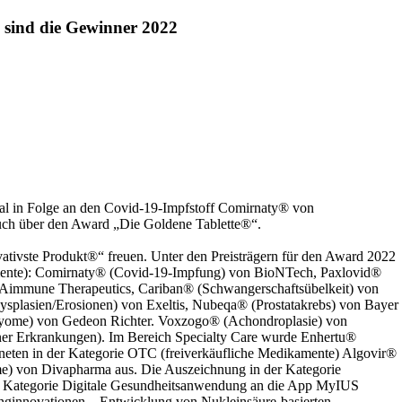
sind die Gewinner 202
2
l in Folge an den Covid-19-Impfstoff Comirnaty® von
uch über den Award „Die Goldene Tablette®“.
tivste Produkt®“ freuen. Unter den Preisträgern für den Award 2022
kamente): Comirnaty® (Covid-19-Impfung) von BioNTech, Paxlovid®
n Aimmune Therapeutics, Cariban® (Schwangerschaftsübelkeit) von
splasien/Erosionen) von Exeltis, Nubeqa® (Prostatakrebs) von Bayer
usmyome) von Gedeon Richter. Voxzogo® (Achondroplasie) von
er Erkrankungen). Im Bereich Specialty Care wurde Enhertu®
hneten in der Kategorie OTC (freiverkäufliche Medikamente) Algovir®
e) von Divapharma aus. Die Auszeichnung in der Kategorie
der Kategorie Digitale Gesundheitsanwendung an die App MyIUS
unginnovationen – Entwicklung von Nukleinsäure-basierten