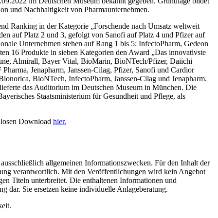
.09.2022 im Deutschen Museum bekannt gegeben. Grundlage bildet
ion und Nachhaltigkeit von Pharmaunternehmen.
end Ranking in der Kategorie „Forschende nach Umsatz weltweit
 auf Platz 2 und 3, gefolgt von Sanofi auf Platz 4 und Pfizer auf
nationale Unternehmen stehen auf Rang 1 bis 5: InfectoPharm, Gedeon
lten 16 Produkte in sieben Kategorien den Award „Das innovativste
ne, Almirall, Bayer Vital, BioMarin, BioNTech/Pfizer, Daiichi
 Pharma, Jenapharm, Janssen-Cilag, Pfizer, Sanofi und Cardior
Bionorica, BioNTech, InfectoPharm, Janssen-Cilag und Jenapharm.
 lieferte das Auditorium im Deutschen Museum in München. Die
Bayerisches Staatsministerium für Gesundheit und Pflege, als
enlosen Download
hier.
usschließlich allgemeinen Informationszwecken. Für den Inhalt der
ldung verantwortlich. Mit den Veröffentlichungen wird kein Angebot
n Titeln unterbreitet. Die enthaltenen Informationen und
g dar. Sie ersetzen keine individuelle Anlageberatung.
eit.