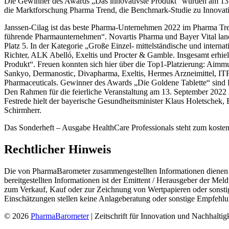
Die Gewinner des Awards „Das innovativste Produkt“ wurden am 13
die Marktforschung Pharma Trend, die Benchmark-Studie zu Innovat
Janssen-Cilag ist das beste Pharma-Unternehmen 2022 im Pharma Tr
führende Pharmaunternehmen“. Novartis Pharma und Bayer Vital landen
Platz 5. In der Kategorie „Große Einzel- mittelständische und inter
Richter, ALK Abelló, Exeltis und Procter & Gamble. Insgesamt erhie
Produkt“. Freuen konnten sich hier über die Top1-Platzierung: Aimmu
Sankyo, Dermanostic, Divapharma, Exeltis, Hermes Arzneimittel, ITF
Pharmaceuticals. Gewinner des Awards „Die Goldene Tablette“ sind 
Den Rahmen für die feierliche Veranstaltung am 13. September 2022
Festrede hielt der bayerische Gesundheitsminister Klaus Holetschek, 
Schirmherr.
Das Sonderheft – Ausgabe HealthCare Professionals steht zum kost
Rechtlicher Hinweis
Die von PharmaBarometer zusammengestellten Informationen dienen a
bereitgestellten Informationen ist der Emittent / Herausgeber der Me
zum Verkauf, Kauf oder zur Zeichnung von Wertpapieren oder sonstige
Einschätzungen stellen keine Anlageberatung oder sonstige Empfehlun
© 2026
PharmaBarometer
| Zeitschrift für Innovation und Nachhaltigk