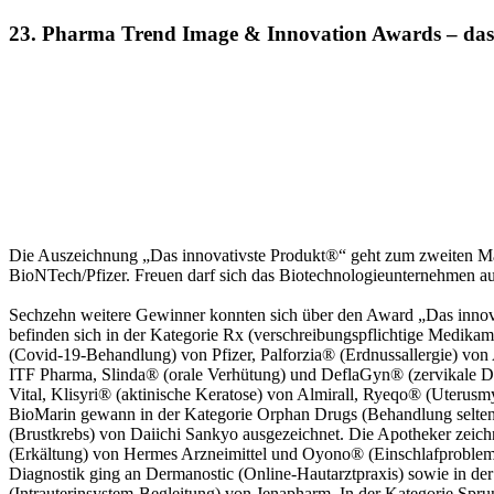
23. Pharma Trend Image & Innovation Awards – das 
Die Auszeichnung „Das innovativste Produkt®“ geht zum zweiten Ma
BioNTech/Pfizer. Freuen darf sich das Biotechnologieunternehmen a
Sechzehn weitere Gewinner konnten sich über den Award „Das innova
befinden sich in der Kategorie Rx (verschreibungspflichtige Medi
(Covid-19-Behandlung) von Pfizer, Palforzia® (Erdnussallergie) vo
ITF Pharma, Slinda® (orale Verhütung) und DeflaGyn® (zervikale Dy
Vital, Klisyri® (aktinische Keratose) von Almirall, Ryeqo® (Uter
BioMarin gewann in der Kategorie Orphan Drugs (Behandlung selten
(Brustkrebs) von Daiichi Sankyo ausgezeichnet. Die Apotheker zeic
(Erkältung) von Hermes Arzneimittel und Oyono® (Einschlafproblem
Diagnostik ging an Dermanostic (Online-Hautarztpraxis) sowie in 
(Intrauterinsystem-Begleitung) von Jenapharm. In der Kategorie Spr