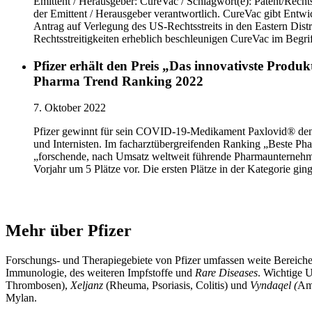
Emittent / Herausgeber: CureVac / Schlagwort(e): Patent/Recht
der Emittent / Herausgeber verantwortlich. CureVac gibt Entw
Antrag auf Verlegung des US-Rechtsstreits in den Eastern Distri
Rechtsstreitigkeiten erheblich beschleunigen CureVac im Begr
Pfizer erhält den Preis „Das innovativste Produk
Pharma Trend Ranking 2022
7. Oktober 2022
Pfizer gewinnt für sein COVID-19-Medikament Paxlovid® den P
und Internisten. Im facharztübergreifenden Ranking „Beste P
„forschende, nach Umsatz weltweit führende Pharmaunternehm
Vorjahr um 5 Plätze vor. Die ersten Plätze in der Kategorie gi
Mehr über Pfizer​
Forschungs- und Therapiegebiete von Pfizer umfassen weite Bereiche
Immunologie, des weiteren Impfstoffe und
Rare Diseases
. Wichtige 
Thrombosen),
Xeljanz
(Rheuma, Psoriasis, Colitis) und
Vyndaqel (
Amy
Mylan.