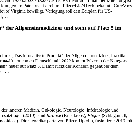
ssache 19.05.2023 / 13:00 CET/CEST Für den Inhalt der Mitteilung ist
icklungen im Patentrechtsstreit mit Pfizer/BioNTech bekannt CureVacs
ct of Virginia bewilligt. Verlegung soll den Zeitplan für US-
iff,…
t“ der Allgemeinmediziner und steht auf Platz 5 im
reis „Das innovativste Produkt“ der Allgemeinmediziner, Praktiker
harma-Unternehmen Deutschland“ 2022 kommt Pfizer in der Kategorie
en“ heuer auf Platz 5. Damit rückt der Konzern gegenüber dem
ngen…
 der inneren Medizin, Onkologie, Neurologie, Infektiologie und
Umsatzträger (2019) sind
Ibrance
(Brustkrebs),
Eliquis
(Schlaganfall,
loidose). Die Generikasparte von Pfizer, Upjohn, fusionierte 2019 mi