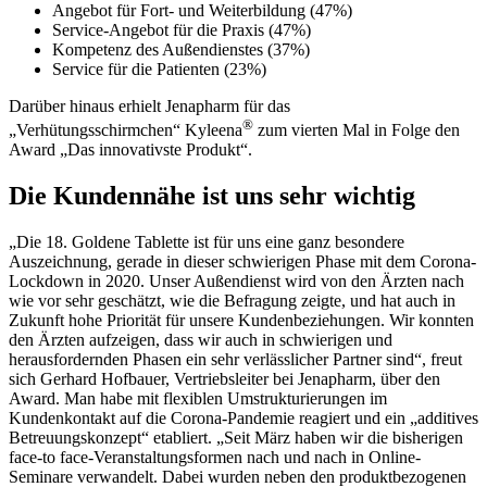
Angebot für Fort- und Weiterbildung (47%)
Service-Angebot für die Praxis (47%)
Kompetenz des Außendienstes (37%)
Service für die Patienten (23%)
Darüber hinaus erhielt Jenapharm für das
®
„Verhütungsschirmchen“ Kyleena
zum vierten Mal in Folge den
Award „Das innovativste Produkt“.
Die Kundennähe ist uns sehr wichtig
„Die 18. Goldene Tablette ist für uns eine ganz besondere
Auszeichnung, gerade in dieser schwierigen Phase mit dem Corona-
Lockdown in 2020. Unser Außendienst wird von den Ärzten nach
wie vor sehr geschätzt, wie die Befragung zeigte, und hat auch in
Zukunft hohe Priorität für unsere Kundenbeziehungen. Wir konnten
den Ärzten aufzeigen, dass wir auch in schwierigen und
herausfordernden Phasen ein sehr verlässlicher Partner sind“, freut
sich Gerhard Hofbauer, Vertriebsleiter bei Jenapharm, über den
Award. Man habe mit flexiblen Umstrukturierungen im
Kundenkontakt auf die Corona-Pandemie reagiert und ein „additives
Betreuungskonzept“ etabliert. „Seit März haben wir die bisherigen
face-to face-Veranstaltungsformen nach und nach in Online-
Seminare verwandelt. Dabei wurden neben den produktbezogenen