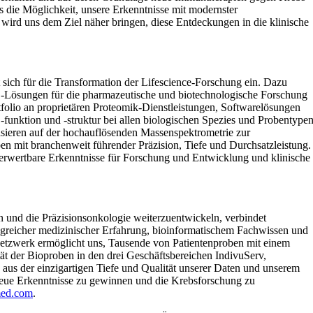
ns die Möglichkeit, unsere Erkenntnisse mit modernster
 wird uns dem Ziel näher bringen, diese Entdeckungen in die klinische
 sich für die Transformation der Lifescience-Forschung ein. Dazu
-Lösungen für die pharmazeutische und biotechnologische Forschung
tfolio an proprietären Proteomik-Dienstleistungen, Softwarelösungen
 -funktion und -struktur bei allen biologischen Spezies und Probentype
basieren auf der hochauflösenden Massenspektrometrie zur
n mit branchenweit führender Präzision, Tiefe und Durchsatzleistung.
erwertbare Erkenntnisse für Forschung und Entwicklung und klinische
 und die Präzisionsonkologie weiterzuentwickeln, verbindet
greicher medizinischer Erfahrung, bioinformatischem Fachwissen und
Netzwerk ermöglicht uns, Tausende von Patientenproben mit einem
ät der Bioproben in den drei Geschäftsbereichen IndivuServ,
aus der einzigartigen Tiefe und Qualität unserer Daten und unserem
 neue Erkenntnisse zu gewinnen und die Krebsforschung zu
ed.com
.