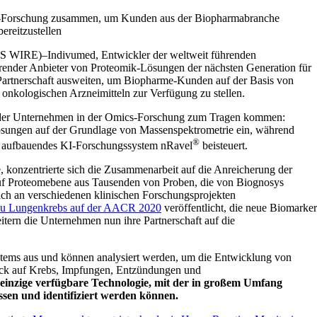
ics-Forschung zusammen, um Kunden aus der Biopharmabranche
ereitzustellen
RE)–Indivumed, Entwickler der weltweit führenden
hrender Anbieter von Proteomik-Lösungen der nächsten Generation für
 Partnerschaft ausweiten, um Biopharme-Kunden auf der Basis von
nkologischen Arzneimitteln zur Verfügung zu stellen.
beider Unternehmen in der Omics-Forschung zum Tragen kommen:
sungen auf der Grundlage von Massenspektrometrie ein, während
®
s aufbauendes KI-Forschungssystem nRavel
beisteuert.
 konzentrierte sich die Zusammenarbeit auf die Anreicherung der
f Proteomebene aus Tausenden von Proben, die von Biognosys
ch an verschiedenen klinischen Forschungsprojekten
 zu Lungenkrebs auf der AACR 2020
veröffentlicht, die neue Biomarker
itern die Unternehmen nun ihre Partnerschaft auf die
tems aus und können analysiert werden, um die Entwicklung von
lick auf Krebs, Impfungen, Entzündungen und
e einzige verfügbare Technologie, mit der in großem Umfang
sen und identifiziert werden können.