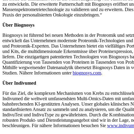
zu entwickeln. Die erweiterte Partnerschaft mit Biognosys eröffnet u
Massenspektrometrietechnologie zu validieren und zu erweitern. Dies
Praxis der personalisierten Onkologie einzubringen.“
Über Biognosys
Biognosys ist führend bei neuen Methoden in der Proteomik und setzt
entwickelt das Unternehmen modernste Proteomik-Technologien und 
und Proteomik-Experten. Das Unternehmen bietet ein vielfältiges Por
und Kits, die multidimensionale Erkenntnisse über Proteinexpression,
liefern. Die einzigartigen patentierten Technologien von Biognosys 
Quantifizierung von Tausenden von Proteinen in Tausenden von Probe
Mithilfe wegweisender Datenanalytik übersetzt Biognosys Daten in v
Studien. Nähere Informationen unter
biognosys.com
.
Über Indivumed
Für das Ziel, die komplexen Mechanismen von Krebs zu entschlüsseln
Indivumed die weltweit umfassendsten Multi-Omics-Daten mit umfan
bahnbrechenden KI-gestützten Analysen. Unser globales klinisches 
standardisierten Ansatz zu sammeln und zu analysieren, um die Qualit
IndivuTest und IndivuType zu gewährleisten. Durch die Kombination 
robusten Produkt- und Dienstleistungsangebot sind wir in der Lage,
beschleunigen. Für nähere Informationen besuchen Sie
www.indivum