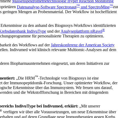
ntierte
Massenspektrometrietechnologie Hyper Reaction Monitoring
™
™
oprietären
Datenanalyse-Software Spectronaut
und SpectroMine
zu
us geringen Mengen an Probenmaterial. Der Workflow ist hocheffizient
rkenntnisse zu den anhand des Biognosys-Workflows identifizierten
®
-Krebsdatenbank IndivuType
und der
Analyseplattform nRavel
chungsprogramme für personalisierte Therapien zu optimieren.
barkeit des Workflows auf der
Jahreskonferenz der American Society
ellen. Indivumed wird klinisch relevante Multiomic-Analysen auf dem
eren Biopharmaunternehmen eingesetzt, um deren Initiativen zur
™
mentiert:
„Die HRM
-Technologie von Biognosys ist eine
iet der Immunopeptidomik-Forschung. Unser optimierter Workflow, der
logische Erkenntnisse über das Immunsystem. Wir freuen uns darauf,
enden und die Wirkstoffforschung in Bereichen mit dringendem
sbereichs IndivuType bei Indivumed, erklärt:
„Mit unserer
®
verfügen wir über alle Voraussetzungen, um neue Erkenntnisse über
erhalten und auf deren Grundlage neue Immuntherapien gegen Krebs