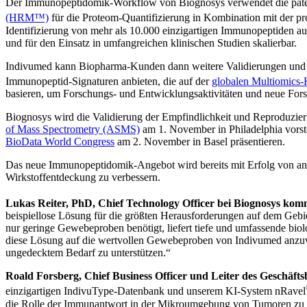
Der Immunopeptidomik-Workflow von Biognosys verwendet die pate
(HRM™)
für die Proteom-Quantifizierung in Kombination mit der pr
Identifizierung von mehr als 10.000 einzigartigen Immunopeptiden a
und für den Einsatz in umfangreichen klinischen Studien skalierbar.
Indivumed kann Biopharma-Kunden dann weitere Validierungen und E
Immunopeptid-Signaturen anbieten, die auf der
globalen Multiomics
basieren, um Forschungs- und Entwicklungsaktivitäten und neue Fors
Biognosys wird die Validierung der Empfindlichkeit und Reproduzier
of Mass Spectrometry (ASMS)
am 1. November in Philadelphia vorst
BioData World Congress
am 2. November in Basel präsentieren.
Das neue Immunopeptidomik-Angebot wird bereits mit Erfolg von and
Wirkstoffentdeckung zu verbessern.
Lukas Reiter, PhD, Chief Technology Officer bei Biognosys kom
beispiellose Lösung für die größten Herausforderungen auf dem Geb
nur geringe Gewebeproben benötigt, liefert tiefe und umfassende bio
diese Lösung auf die wertvollen Gewebeproben von Indivumed anzuw
ungedecktem Bedarf zu unterstützen.“
Roald Forsberg, Chief Business Officer und Leiter des Geschäft
einzigartigen IndivuType-Datenbank und unserem KI-System nRavel
die Rolle der Immunantwort in der Mikroumgebung von Tumoren zu 