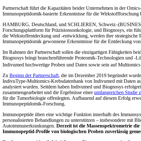
Partnerschaft führt die Kapazitäten beider Unternehmen in der Om
Immunopeptidomik-basierte Erkenntnisse für die Wirkstoffforschung b
HAMBURG, Deutschland, und SCHLIEREN, Schweiz–(BUSINESS WI
Forschungsplattform für Präzisionsonkologie, und Biognosys, ein fü
die Wirkstoffentdeckung und -entwicklung, werden ihre strategische
Immunopeptidomik gewonnene Erkenntnisse für die Entdeckung von o
Im Rahmen der Partnerschaft sollen die einzigartigen Fähigkeiten 
Biognosys bringt branchenführende Proteomik-Technologien und -Lö
Indivumed hochwertige Proben und Daten sowie sein auf Multiomic
Zu
Beginn der Partnerschaft
, die im Dezember 2019 begründet wurde,
IndivuType-Multiomics-Krebsdatenbank von Indivumed mit Daten au
analysiert wurden. Seitdem haben Indivumed und Biognosys erfolgrei
zusammengearbeitet und die Ergebnisse einer
umfangreichen Studie
für die Tumorbiologie offenlegten. Aufbauend auf diesem Erfolg erwe
Immunopeptidomik-Forschung.
Immunopeptide üben eine wichtige Funktion innerhalb des Immunsys
personalisierten Behandlungen zu unterstützen – insbesondere mit B
Autoimmunerkrankungen.
Derzeit ist die Massenspektrometrie di
Immunopeptid-Profile von biologischen Proben zuverlässig gemes