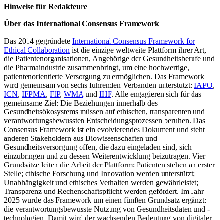
Hinweise für Redakteure
Über das International Consensus Framework
Das 2014 gegründete
International Consensus Framework for
Ethical Collaboration
ist die einzige weltweite Plattform ihrer Art,
die Patientenorganisationen, Angehörige der Gesundheitsberufe und
die Pharmaindustrie zusammenbringt, um eine hochwertige,
patientenorientierte Versorgung zu ermöglichen. Das Framework
wird gemeinsam von sechs führenden Verbänden unterstützt:
IAPO
,
ICN
,
IFPMA
,
FIP
,
WMA
und
IHF
. Alle engagieren sich für das
gemeinsame Ziel: Die Beziehungen innerhalb des
Gesundheitsökosystems müssen auf ethischen, transparenten und
verantwortungsbewussten Entscheidungsprozessen beruhen. Das
Consensus Framework ist ein evolvierendes Dokument und steht
anderen Stakeholdern aus Biowissenschaften und
Gesundheitsversorgung offen, die dazu eingeladen sind, sich
einzubringen und zu dessen Weiterentwicklung beizutragen. Vier
Grundsätze leiten die Arbeit der Plattform: Patienten stehen an erster
Stelle; ethische Forschung und Innovation werden unterstützt;
Unabhängigkeit und ethisches Verhalten werden gewährleistet;
Transparenz und Rechenschaftspflicht werden gefördert. Im Jahr
2025 wurde das Framework um einen fünften Grundsatz ergänzt:
die verantwortungsbewusste Nutzung von Gesundheitsdaten und -
technologien. Damit wird der wachsenden Bedeutung von digitaler