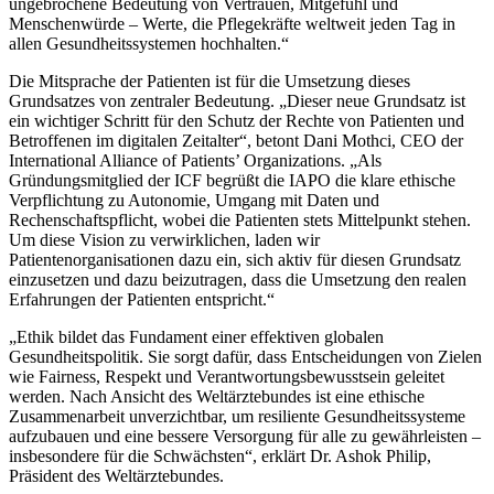
ungebrochene Bedeutung von Vertrauen, Mitgefühl und
Menschenwürde – Werte, die Pflegekräfte weltweit jeden Tag in
allen Gesundheitssystemen hochhalten.“
Die Mitsprache der Patienten ist für die Umsetzung dieses
Grundsatzes von zentraler Bedeutung. „
Dieser neue Grundsatz ist
ein wichtiger Schritt für den Schutz der Rechte von Patienten und
Betroffenen im digitalen Zeitalter“, betont Dani Mothci, CEO der
International Alliance of Patients’ Organizations. „
Als
Gründungsmitglied der ICF begrüßt die IAPO die klare ethische
Verpflichtung zu Autonomie, Umgang mit Daten und
Rechenschaftspflicht, wobei die Patienten stets Mittelpunkt stehen.
Um diese Vision zu verwirklichen, laden wir
Patientenorganisationen dazu ein, sich aktiv für diesen Grundsatz
einzusetzen und dazu beizutragen, dass die Umsetzung den realen
Erfahrungen der Patienten entspricht.“
„
Ethik bildet das Fundament einer effektiven globalen
Gesundheitspolitik. Sie sorgt dafür, dass Entscheidungen von Zielen
wie Fairness, Respekt und Verantwortungsbewusstsein geleitet
werden. Nach Ansicht des Weltärztebundes ist eine ethische
Zusammenarbeit unverzichtbar, um resiliente Gesundheitssysteme
aufzubauen und eine bessere Versorgung für alle zu gewährleisten –
insbesondere für die Schwächsten“, erklärt Dr. Ashok Philip,
Präsident des Weltärztebundes.