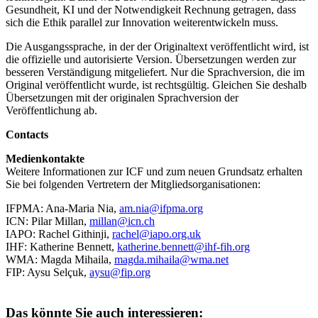
Gesundheit, KI und der Notwendigkeit Rechnung getragen, dass
sich die Ethik parallel zur Innovation weiterentwickeln muss.
Die Ausgangssprache, in der der Originaltext veröffentlicht wird, ist
die offizielle und autorisierte Version. Übersetzungen werden zur
besseren Verständigung mitgeliefert. Nur die Sprachversion, die im
Original veröffentlicht wurde, ist rechtsgültig. Gleichen Sie deshalb
Übersetzungen mit der originalen Sprachversion der
Veröffentlichung ab.
Contacts
Medienkontakte
Weitere Informationen zur ICF und zum neuen Grundsatz erhalten
Sie bei folgenden Vertretern der Mitgliedsorganisationen:
IFPMA: Ana-Maria Nia,
am.nia@ifpma.org
ICN: Pilar Millan,
millan@icn.ch
IAPO: Rachel Githinji,
rachel@iapo.org.uk
IHF: Katherine Bennett,
katherine.bennett@ihf-fih.org
WMA: Magda Mihaila,
magda.mihaila@wma.net
FIP: Aysu Selçuk,
aysu@fip.org
Das könnte Sie auch interessieren: