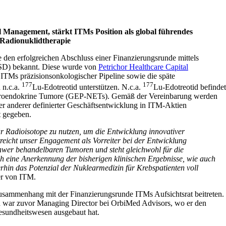
 Management, stärkt ITMs Position als global führendes
 Radionuklidtherapie
den erfolgreichen Abschluss einer Finanzierungsrunde mittels
SD) bekannt. Diese wurde von
Petrichor Healthcare Capital
TMs präzisionsonkologischer Pipeline sowie die späte
177
177
 n.c.a.
Lu-Edotreotid unterstützen. N.c.a.
Lu-Edotreotid befindet
e neuroendokrine Tumore (GEP-NETs). Gemäß der Vereinbarung werden
der anderer definierter Geschäftsentwicklung in ITM-Aktien
t gegeben.
für Radioisotope zu nutzen, um die Entwicklung innovativer
eicht unser Engagement als Vorreiter bei der Entwicklung
chwer behandelbaren Tumoren und steht gleichwohl für die
h eine Anerkennung der bisherigen klinischen Ergebnisse, wie auch
hin das Potenzial der Nuklearmedizin für Krebspatienten voll
er von ITM.
usammenhang mit der Finanzierungsrunde ITMs Aufsichtsrat beitreten.
nd war zuvor Managing Director bei OrbiMed Advisors, wo er den
esundheitswesen ausgebaut hat.