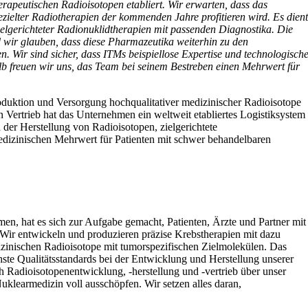
erapeutischen Radioisotopen etabliert. Wir erwarten, dass das
elter Radiotherapien der kommenden Jahre profitieren wird. Es dient
zielgerichteter Radionuklidtherapien mit passenden Diagnostika. Die
d wir glauben, dass diese Pharmazeutika weiterhin zu den
. Wir sind sicher, dass ITMs beispiellose Expertise und technologisch
b freuen wir uns, das Team bei seinem Bestreben einen Mehrwert für
duktion und Versorgung hochqualitativer medizinischer Radioisotope
Vertrieb hat das Unternehmen ein weltweit etabliertes Logistiksystem
 der Herstellung von Radioisotopen, zielgerichtete
edizinischen Mehrwert für Patienten mit schwer behandelbaren
n, hat es sich zur Aufgabe gemacht, Patienten, Ärzte und Partner mit
 Wir entwickeln und produzieren präzise Krebstherapien mit dazu
zinischen Radioisotope mit tumorspezifischen Zielmolekülen. Das
chste Qualitätsstandards bei der Entwicklung und Herstellung unserer
ch Radioisotopenentwicklung, -herstellung und -vertrieb über unser
klearmedizin voll ausschöpfen. Wir setzen alles daran,