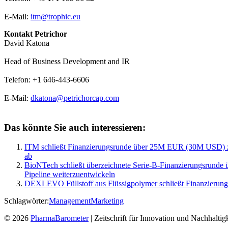
E-Mail:
itm@trophic.eu
Kontakt Petrichor
David Katona
Head of Business Development and IR
Telefon: +1 646-443-6606
E-Mail:
dkatona@petrichorcap.com
Das könnte Sie auch interessieren:
ITM schließt Finanzierungsrunde über 25M EUR (30M USD) zur
ab
BioNTech schließt überzeichnete Serie-B-Finanzierungsrunde ü
Pipeline weiterzuentwickeln
DEXLEVO Füllstoff aus Flüssigpolymer schließt Finanzieru
Schlagwörter:
Management
Marketing
© 2026
PharmaBarometer
| Zeitschrift für Innovation und Nachhaltigk