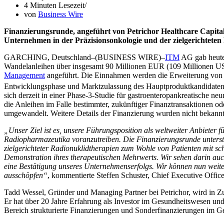
4 Minuten Lesezeit
von
Business Wire
Finanzierungsrunde, angeführt von Petrichor Healthcare Capital
Unternehmen in der Präzisionsonkologie und der zielgerichteten
GARCHING, Deutschland–(BUSINESS WIRE)–
ITM
AG gab heute 
Wandelanleihen über insgesamt 90 Millionen EUR (109 Millionen U
Management
angeführt. Die Einnahmen werden die Erweiterung von I
Entwicklungsphase und Marktzulassung des Hauptproduktkandidaten
sich derzeit in einer Phase-3-Studie für gastroenteropankreatisch
die Anleihen im Falle bestimmter, zukünftiger Finanztransaktionen o
umgewandelt. Weitere Details der Finanzierung wurden nicht bekann
„Unser Ziel ist es, unsere Führungsposition als weltweiter Anbieter 
Radiopharmazeutika voranzutreiben. Die Finanzierungsrunde unterstr
zielgerichteter Radionuklidtherapien zum Wohle von Patienten mit s
Demonstration ihres therapeutischen Mehrwerts. Wir sehen darin auc
eine Bestätigung unseres Unternehmenserfolgs. Wir können nun weiter
ausschöpfen“
, kommentierte Steffen Schuster, Chief Executive Offic
Tadd Wessel, Gründer und Managing Partner bei Petrichor, wird in Z
Er hat über 20 Jahre Erfahrung als Investor im Gesundheitswesen u
Bereich strukturierte Finanzierungen und Sonderfinanzierungen im G