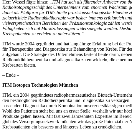
Herr Wessel fügte hinzu:
„ITM hat sich als führender Anbieter von th
Radioisotopengeschäft des Unternehmens vom enormen Wachstum gezi
dabei als Plattform für ITMs breite präzisionsonkologische Pipeline 
zielgerichtete Radionuklidtherapie war bisher immens erfolgreich un
vielversprechendsten Bereichen der Präzisionsonkologie zählen werden
Fähigkeiten sich mit Marktzulassungen widerspiegeln werden. Deshal
Krebspatienten zu erzielen zu unterstützen.“
ITM wurde 2004 gegründet und hat langjährige Erfahrung bei der Pro
für Therapeutika und Diagnostika zur Behandlung von Krebs. Für den 
aufgebaut. Die Strategie des Unternehmens besteht heute darin, neben
Radionuklidtherapeutika und -diagnostika zu entwickeln, die einen m
Krebsarten bieten.
– Ende –
ITM Isotopen Technologien München
ITM, ein 2004 gegründetes radiopharmazeutisches Biotech-Unternehme
den bestmöglichen Radiotherapeutika und -diagnostika zu versorgen.
passenden Diagnostika durch Kombination unserer erstklassigen medi
Wohl des Patienten steht bei uns an erster Stelle, weshalb wir nur hö
Produkte gelten lassen. Mit fast zwei Jahrzehnten Expertise im Berei
globales Versorgungsnetzwerk möchten wir das große Potenzial der Nu
Krebspatienten ein besseres und längeres Leben zu ermöglichen.