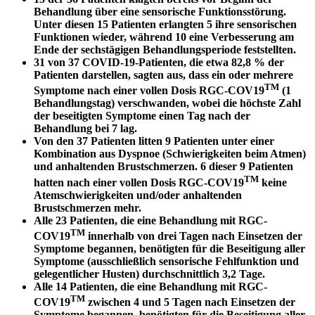
Behandlung über eine sensorische Funktionsstörung.
Unter diesen 15 Patienten erlangten 5 ihre sensorischen
Funktionen wieder, während 10 eine Verbesserung am
Ende der sechstägigen Behandlungsperiode feststellten.
31 von 37 COVID-19-Patienten, die etwa 82,8 % der
Patienten darstellen, sagten aus, dass ein oder mehrere
TM
Symptome nach einer vollen Dosis RGC-COV19
(1
Behandlungstag) verschwanden, wobei die höchste Zahl
der beseitigten Symptome einen Tag nach der
Behandlung bei 7 lag.
Von den 37 Patienten litten 9 Patienten unter einer
Kombination aus Dyspnoe (Schwierigkeiten beim Atmen)
und anhaltenden Brustschmerzen. 6 dieser 9 Patienten
TM
hatten nach einer vollen Dosis RGC-COV19
keine
Atemschwierigkeiten und/oder anhaltenden
Brustschmerzen mehr.
Alle 23 Patienten, die eine Behandlung mit RGC-
TM
COV19
innerhalb von drei Tagen nach Einsetzen der
Symptome begannen, benötigten für die Beseitigung aller
Symptome (ausschließlich sensorische Fehlfunktion und
gelegentlicher Husten) durchschnittlich 3,2 Tage.
Alle 14 Patienten, die eine Behandlung mit RGC-
TM
COV19
zwischen 4 und 5 Tagen nach Einsetzen der
Symptome begannen, benötigten für die Beseitigung aller