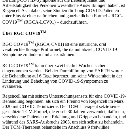
Da Long-COVID-Symptome auf die Lebensqualität und
Arbeitsfähigkeit der Personen wesentliche Auswirkungen haben, ist
Regencell Asia dabei, seine Studien für Long-COVID-Patienten
unter Einsatz einer natürlichen und ganzheitlichen Formel – RGC-
TM
COV19
(RGCA-LCV01) – durchzuführen.
TM
Über RGC-COV19
TM
RGC-COV19
(RGCA-CV01) ist eine natürliche, oral
verabreichte flüssige Prüfformel, die darauf abzielt, COVID-19-
Symptome zu lindern und auszuräumen.
TM
RGC-COV19
kann über zwei bis drei Wochen sicher
eingenommen werden. Bei der Durchführung von EARTH wurde
die Behandlung auf 6 Tage begrenzt, um seine Wirksamkeit in der
Linderung und Behebung von COVID-19-Symptomen zu
evaluieren.
Regencell hat mit seinem Untersuchungsansatz für eine COVID-19-
Behandlung begonnen, als sich ein Freund von Regencell im März
2020 mit COVID-19 infizierte. Der TCM-Therapeut setzte seine
geschützte TCM-Formel, die er seit 30 Jahren verwendet, dafür ein,
verschiedene Patienten mit Erkältung und Grippe zu behandeln, und
während des SARS-Ausbruchs 2003, um sich selbst zu behandeln.
Der TCM-Therapeut behandelte im Anschluss 9 freiwillige