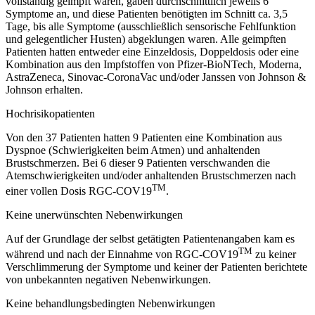
vollständig geimpft waren, gaben durchschnittlich jeweils 6
Symptome an, und diese Patienten benötigten im Schnitt ca. 3,5
Tage, bis alle Symptome (ausschließlich sensorische Fehlfunktion
und gelegentlicher Husten) abgeklungen waren. Alle geimpften
Patienten hatten entweder eine Einzeldosis, Doppeldosis oder eine
Kombination aus den Impfstoffen von Pfizer-BioNTech, Moderna,
AstraZeneca, Sinovac-CoronaVac und/oder Janssen von Johnson &
Johnson erhalten.
Hochrisikopatienten
Von den 37 Patienten hatten 9 Patienten eine Kombination aus
Dyspnoe (Schwierigkeiten beim Atmen) und anhaltenden
Brustschmerzen. Bei 6 dieser 9 Patienten verschwanden die
Atemschwierigkeiten und/oder anhaltenden Brustschmerzen nach
TM
einer vollen Dosis RGC-COV19
.
Keine unerwünschten Nebenwirkungen
Auf der Grundlage der selbst getätigten Patientenangaben kam es
TM
während und nach der Einnahme von RGC-COV19
zu keiner
Verschlimmerung der Symptome und keiner der Patienten berichtete
von unbekannten negativen Nebenwirkungen.
Keine behandlungsbedingten Nebenwirkungen