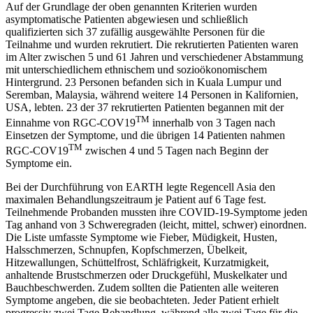
Auf der Grundlage der oben genannten Kriterien wurden
asymptomatische Patienten abgewiesen und schließlich
qualifizierten sich 37 zufällig ausgewählte Personen für die
Teilnahme und wurden rekrutiert. Die rekrutierten Patienten waren
im Alter zwischen 5 und 61 Jahren und verschiedener Abstammung
mit unterschiedlichem ethnischem und sozioökonomischem
Hintergrund. 23 Personen befanden sich in Kuala Lumpur und
Seremban, Malaysia, während weitere 14 Personen in Kalifornien,
USA, lebten. 23 der 37 rekrutierten Patienten begannen mit der
TM
Einnahme von RGC-COV19
innerhalb von 3 Tagen nach
Einsetzen der Symptome, und die übrigen 14 Patienten nahmen
TM
RGC-COV19
zwischen 4 und 5 Tagen nach Beginn der
Symptome ein.
Bei der Durchführung von EARTH legte Regencell Asia den
maximalen Behandlungszeitraum je Patient auf 6 Tage fest.
Teilnehmende Probanden mussten ihre COVID-19-Symptome jeden
Tag anhand von 3 Schweregraden (leicht, mittel, schwer) einordnen.
Die Liste umfasste Symptome wie Fieber, Müdigkeit, Husten,
Halsschmerzen, Schnupfen, Kopfschmerzen, Übelkeit,
Hitzewallungen, Schüttelfrost, Schläfrigkeit, Kurzatmigkeit,
anhaltende Brustschmerzen oder Druckgefühl, Muskelkater und
Bauchbeschwerden. Zudem sollten die Patienten alle weiteren
Symptome angeben, die sie beobachteten. Jeder Patient erhielt
progressiv zwei Tage Behandlung, während alle zwei Tage für die