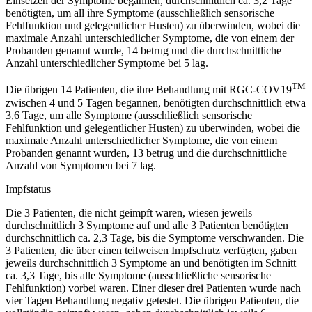
Einsetzen der Symptome begannen, durchschnittlich ca. 3,2 Tage
benötigten, um all ihre Symptome (ausschließlich sensorische
Fehlfunktion und gelegentlicher Husten) zu überwinden, wobei die
maximale Anzahl unterschiedlicher Symptome, die von einem der
Probanden genannt wurde, 14 betrug und die durchschnittliche
Anzahl unterschiedlicher Symptome bei 5 lag.
TM
Die übrigen 14 Patienten, die ihre Behandlung mit RGC-COV19
zwischen 4 und 5 Tagen begannen, benötigten durchschnittlich etwa
3,6 Tage, um alle Symptome (ausschließlich sensorische
Fehlfunktion und gelegentlicher Husten) zu überwinden, wobei die
maximale Anzahl unterschiedlicher Symptome, die von einem
Probanden genannt wurden, 13 betrug und die durchschnittliche
Anzahl von Symptomen bei 7 lag.
Impfstatus
Die 3 Patienten, die nicht geimpft waren, wiesen jeweils
durchschnittlich 3 Symptome auf und alle 3 Patienten benötigten
durchschnittlich ca. 2,3 Tage, bis die Symptome verschwanden. Die
3 Patienten, die über einen teilweisen Impfschutz verfügten, gaben
jeweils durchschnittlich 3 Symptome an und benötigten im Schnitt
ca. 3,3 Tage, bis alle Symptome (ausschließliche sensorische
Fehlfunktion) vorbei waren. Einer dieser drei Patienten wurde nach
vier Tagen Behandlung negativ getestet. Die übrigen Patienten, die