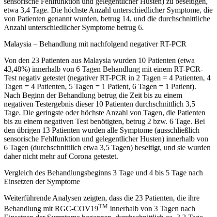
sensorische Fehlfunktion und gelegentlicher Husten) zu beseitigen,
etwa 3,4 Tage. Die höchste Anzahl unterschiedlicher Symptome, die
von Patienten genannt wurden, betrug 14, und die durchschnittliche
Anzahl unterschiedlicher Symptome betrug 6.
Malaysia – Behandlung mit nachfolgend negativer RT-PCR
Von den 23 Patienten aus Malaysia wurden 10 Patienten (etwa
43,48%) innerhalb von 6 Tagen Behandlung mit einem RT-PCR-
Test negativ getestet (negativer RT-PCR in 2 Tagen = 4 Patienten, 4
Tagen = 4 Patienten, 5 Tagen = 1 Patient, 6 Tagen = 1 Patient).
Nach Beginn der Behandlung betrug die Zeit bis zu einem
negativen Testergebnis dieser 10 Patienten durchschnittlich 3,5
Tage. Die geringste oder höchste Anzahl von Tagen, die Patienten
bis zu einem negativen Test benötigten, betrug 2 bzw. 6 Tage. Bei
den übrigen 13 Patienten wurden alle Symptome (ausschließlich
sensorische Fehlfunktion und gelegentlicher Husten) innerhalb von
6 Tagen (durchschnittlich etwa 3,5 Tagen) beseitigt, und sie wurden
daher nicht mehr auf Corona getestet.
Vergleich des Behandlungsbeginns 3 Tage und 4 bis 5 Tage nach
Einsetzen der Symptome
Weiterführende Analysen zeigten, dass die 23 Patienten, die ihre
TM
Behandlung mit RGC-COV19
innerhalb von 3 Tagen nach