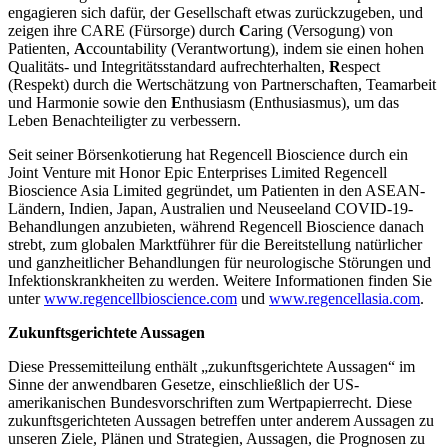
engagieren sich dafür, der Gesellschaft etwas zurückzugeben, und
zeigen ihre CARE (Fürsorge) durch
C
aring (Versogung) von
Patienten,
A
ccountability (Verantwortung), indem sie einen hohen
Qualitäts- und Integritätsstandard aufrechterhalten,
R
espect
(Respekt) durch die Wertschätzung von Partnerschaften, Teamarbeit
und Harmonie sowie den
E
nthusiasm (Enthusiasmus), um das
Leben Benachteiligter zu verbessern.
Seit seiner Börsenkotierung hat Regencell Bioscience durch ein
Joint Venture mit Honor Epic Enterprises Limited Regencell
Bioscience Asia Limited gegründet, um Patienten in den ASEAN-
Ländern, Indien, Japan, Australien und Neuseeland COVID-19-
Behandlungen anzubieten, während Regencell Bioscience danach
strebt, zum globalen Marktführer für die Bereitstellung natürlicher
und ganzheitlicher Behandlungen für neurologische Störungen und
Infektionskrankheiten zu werden. Weitere Informationen finden Sie
unter
www.regencellbioscience.com
und
www.regencellasia.com
.
Zukunftsgerichtete Aussagen
Diese Pressemitteilung enthält „zukunftsgerichtete Aussagen“ im
Sinne der anwendbaren Gesetze, einschließlich der US-
amerikanischen Bundesvorschriften zum Wertpapierrecht. Diese
zukunftsgerichteten Aussagen betreffen unter anderem Aussagen zu
unseren Ziele, Plänen und Strategien, Aussagen, die Prognosen zu