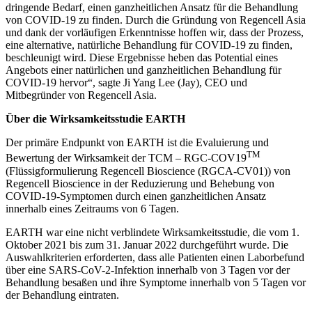
dringende Bedarf, einen ganzheitlichen Ansatz für die Behandlung
von COVID-19 zu finden. Durch die Gründung von Regencell Asia
und dank der vorläufigen Erkenntnisse hoffen wir, dass der Prozess,
eine alternative, natürliche Behandlung für COVID-19 zu finden,
beschleunigt wird. Diese Ergebnisse heben das Potential eines
Angebots einer natürlichen und ganzheitlichen Behandlung für
COVID-19 hervor“, sagte Ji Yang Lee (Jay), CEO und
Mitbegründer von Regencell Asia.
Über die Wirksamkeitsstudie EARTH
Der primäre Endpunkt von EARTH ist die Evaluierung und
TM
Bewertung der Wirksamkeit der TCM – RGC-COV19
(Flüssigformulierung Regencell Bioscience (RGCA-CV01)) von
Regencell Bioscience in der Reduzierung und Behebung von
COVID-19-Symptomen durch einen ganzheitlichen Ansatz
innerhalb eines Zeitraums von 6 Tagen.
EARTH war eine nicht verblindete Wirksamkeitsstudie, die vom 1.
Oktober 2021 bis zum 31. Januar 2022 durchgeführt wurde. Die
Auswahlkriterien erforderten, dass alle Patienten einen Laborbefund
über eine SARS-CoV-2-Infektion innerhalb von 3 Tagen vor der
Behandlung besaßen und ihre Symptome innerhalb von 5 Tagen vor
der Behandlung eintraten.