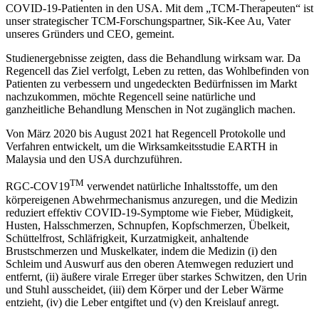
COVID-19-Patienten in den USA. Mit dem „TCM-Therapeuten“ ist
unser strategischer TCM-Forschungspartner, Sik-Kee Au, Vater
unseres Gründers und CEO, gemeint.
Studienergebnisse zeigten, dass die Behandlung wirksam war. Da
Regencell das Ziel verfolgt, Leben zu retten, das Wohlbefinden von
Patienten zu verbessern und ungedeckten Bedürfnissen im Markt
nachzukommen, möchte Regencell seine natürliche und
ganzheitliche Behandlung Menschen in Not zugänglich machen.
Von März 2020 bis August 2021 hat Regencell Protokolle und
Verfahren entwickelt, um die Wirksamkeitsstudie EARTH in
Malaysia und den USA durchzuführen.
TM
RGC-COV19
verwendet natürliche Inhaltsstoffe, um den
körpereigenen Abwehrmechanismus anzuregen, und die Medizin
reduziert effektiv COVID-19-Symptome wie Fieber, Müdigkeit,
Husten, Halsschmerzen, Schnupfen, Kopfschmerzen, Übelkeit,
Schüttelfrost, Schläfrigkeit, Kurzatmigkeit, anhaltende
Brustschmerzen und Muskelkater, indem die Medizin (i) den
Schleim und Auswurf aus den oberen Atemwegen reduziert und
entfernt, (ii) äußere virale Erreger über starkes Schwitzen, den Urin
und Stuhl ausscheidet, (iii) dem Körper und der Leber Wärme
entzieht, (iv) die Leber entgiftet und (v) den Kreislauf anregt.