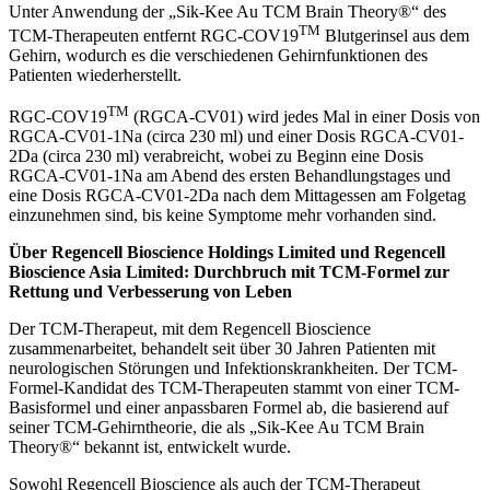
Unter Anwendung der „Sik-Kee Au TCM Brain Theory®“ des
TM
TCM-Therapeuten entfernt RGC-COV19
Blutgerinsel aus dem
Gehirn, wodurch es die verschiedenen Gehirnfunktionen des
Patienten wiederherstellt.
TM
RGC-COV19
(RGCA-CV01) wird jedes Mal in einer Dosis von
RGCA-CV01-1Na (circa 230 ml) und einer Dosis RGCA-CV01-
2Da (circa 230 ml) verabreicht, wobei zu Beginn eine Dosis
RGCA-CV01-1Na am Abend des ersten Behandlungstages und
eine Dosis RGCA-CV01-2Da nach dem Mittagessen am Folgetag
einzunehmen sind, bis keine Symptome mehr vorhanden sind.
Über Regencell Bioscience Holdings Limited und Regencell
Bioscience Asia Limited: Durchbruch mit TCM-Formel zur
Rettung und Verbesserung von Leben
Der TCM-Therapeut, mit dem Regencell Bioscience
zusammenarbeitet, behandelt seit über 30 Jahren Patienten mit
neurologischen Störungen und Infektionskrankheiten. Der TCM-
Formel-Kandidat des TCM-Therapeuten stammt von einer TCM-
Basisformel und einer anpassbaren Formel ab, die basierend auf
seiner TCM-Gehirntheorie, die als „Sik-Kee Au TCM Brain
Theory®“ bekannt ist, entwickelt wurde.
Sowohl Regencell Bioscience als auch der TCM-Therapeut