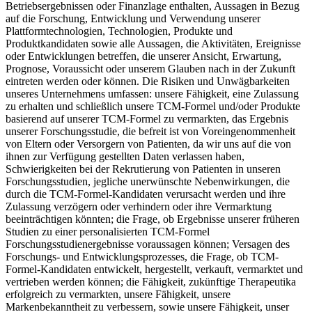
Betriebsergebnissen oder Finanzlage enthalten, Aussagen in Bezug
auf die Forschung, Entwicklung und Verwendung unserer
Plattformtechnologien, Technologien, Produkte und
Produktkandidaten sowie alle Aussagen, die Aktivitäten, Ereignisse
oder Entwicklungen betreffen, die unserer Ansicht, Erwartung,
Prognose, Voraussicht oder unserem Glauben nach in der Zukunft
eintreten werden oder können. Die Risiken und Unwägbarkeiten
unseres Unternehmens umfassen: unsere Fähigkeit, eine Zulassung
zu erhalten und schließlich unsere TCM-Formel und/oder Produkte
basierend auf unserer TCM-Formel zu vermarkten, das Ergebnis
unserer Forschungsstudie, die befreit ist von Voreingenommenheit
von Eltern oder Versorgern von Patienten, da wir uns auf die von
ihnen zur Verfügung gestellten Daten verlassen haben,
Schwierigkeiten bei der Rekrutierung von Patienten in unseren
Forschungsstudien, jegliche unerwünschte Nebenwirkungen, die
durch die TCM-Formel-Kandidaten verursacht werden und ihre
Zulassung verzögern oder verhindern oder ihre Vermarktung
beeinträchtigen könnten; die Frage, ob Ergebnisse unserer früheren
Studien zu einer personalisierten TCM-Formel
Forschungsstudienergebnisse voraussagen können; Versagen des
Forschungs- und Entwicklungsprozesses, die Frage, ob TCM-
Formel-Kandidaten entwickelt, hergestellt, verkauft, vermarktet und
vertrieben werden können; die Fähigkeit, zukünftige Therapeutika
erfolgreich zu vermarkten, unsere Fähigkeit, unsere
Markenbekanntheit zu verbessern, sowie unsere Fähigkeit, unser