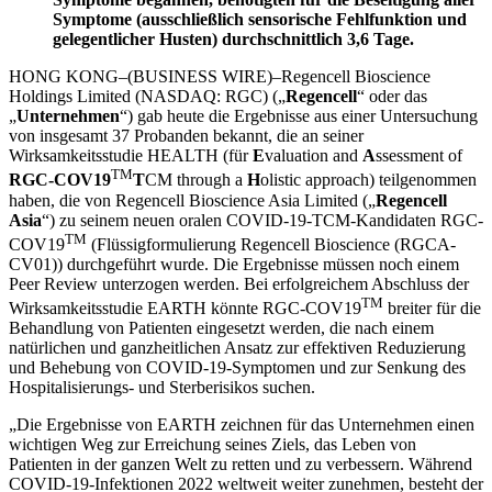
Symptome (ausschließlich sensorische Fehlfunktion und
gelegentlicher Husten) durchschnittlich 3,6 Tage.
HONG KONG–(BUSINESS WIRE)–Regencell Bioscience
Holdings Limited (NASDAQ: RGC) („
Regencell
“ oder das
„
Unternehmen
“) gab heute die Ergebnisse aus einer Untersuchung
von insgesamt 37 Probanden bekannt, die an seiner
Wirksamkeitsstudie HEALTH (für
E
valuation and
A
ssessment of
TM
RGC-COV19
T
CM through a
H
olistic approach)
teilgenommen
haben, die von Regencell Bioscience Asia Limited („
Regencell
Asia
“) zu seinem neuen oralen COVID-19-TCM-Kandidaten RGC-
TM
COV19
(Flüssigformulierung Regencell Bioscience (RGCA-
CV01)) durchgeführt wurde. Die Ergebnisse müssen noch einem
Peer Review unterzogen werden. Bei erfolgreichem Abschluss der
TM
Wirksamkeitsstudie EARTH könnte RGC-COV19
breiter für die
Behandlung von Patienten eingesetzt werden, die nach einem
natürlichen und ganzheitlichen Ansatz zur effektiven Reduzierung
und Behebung von COVID-19-Symptomen und zur Senkung des
Hospitalisierungs- und Sterberisikos suchen.
„Die Ergebnisse von EARTH zeichnen für das Unternehmen einen
wichtigen Weg zur Erreichung seines Ziels, das Leben von
Patienten in der ganzen Welt zu retten und zu verbessern. Während
COVID-19-Infektionen 2022 weltweit weiter zunehmen, besteht der