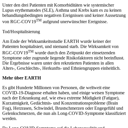
Unter den drei Patienten mit Komorbiditäten wie systemischer
Lupus erythematodes (SLE), Asthma und Krebs kam es zu keinen
behandlungsbedingten negativen Ereignissen und keiner Aussetzung
TM
von RGC-COV19
aufgrund unerwünschter Ereignisse.
Tod/Hospitalisierung
Am Ende der Wirksamkeitsstudie EARTH wurde keiner der
Patienten hospitalisiert, und niemand starb. Die Wirksamkeit von
TM
RGC-COV19
wurde durch den Zeitpunkt der einsetzenden
Symptome oder zugrunde liegende Risikofaktoren nicht beeinflusst.
Die Ergebnisse waren unter den rekrutierten Patienten in allen
Alters-, Geschlechts-, Herkunfts- und Ethniengruppen einheitlich.
Mehr über EARTH
Es gibt Hunderte Millionen von Personen, die weltweit eine
COVID-19-Diagnose erhalten haben, und einige weisen Symptome
nach der Erkrankung auf, wie etwa extreme Müdigkeit (Fatigue),
Kurzatmigkeit, Gedächtnis- und Konzentrationsprobleme (Brain
Fog), Herzrasen, Schwindel, Brustschmerzen oder Engegefühl und
Gelenkschmerzen, die nun als Long-COVID-Symptome klassifiziert
werden.