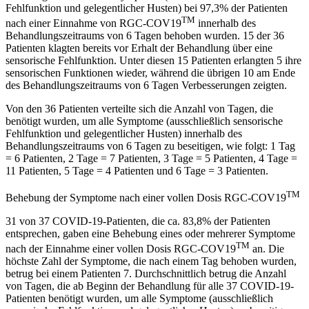
Fehlfunktion und gelegentlicher Husten) bei 97,3% der Patienten
TM
nach einer Einnahme von RGC-COV19
innerhalb des
Behandlungszeitraums von 6 Tagen behoben wurden. 15 der 36
Patienten klagten bereits vor Erhalt der Behandlung über eine
sensorische Fehlfunktion. Unter diesen 15 Patienten erlangten 5 ihre
sensorischen Funktionen wieder, während die übrigen 10 am Ende
des Behandlungszeitraums von 6 Tagen Verbesserungen zeigten.
Von den 36 Patienten verteilte sich die Anzahl von Tagen, die
benötigt wurden, um alle Symptome (ausschließlich sensorische
Fehlfunktion und gelegentlicher Husten) innerhalb des
Behandlungszeitraums von 6 Tagen zu beseitigen, wie folgt: 1 Tag
= 6 Patienten, 2 Tage = 7 Patienten, 3 Tage = 5 Patienten, 4 Tage =
11 Patienten, 5 Tage = 4 Patienten und 6 Tage = 3 Patienten.
TM
Behebung der Symptome nach einer vollen Dosis RGC-COV19
31 von 37 COVID-19-Patienten, die ca. 83,8% der Patienten
entsprechen, gaben eine Behebung eines oder mehrerer Symptome
TM
nach der Einnahme einer vollen Dosis RGC-COV19
an. Die
höchste Zahl der Symptome, die nach einem Tag behoben wurden,
betrug bei einem Patienten 7. Durchschnittlich betrug die Anzahl
von Tagen, die ab Beginn der Behandlung für alle 37 COVID-19-
Patienten benötigt wurden, um alle Symptome (ausschließlich