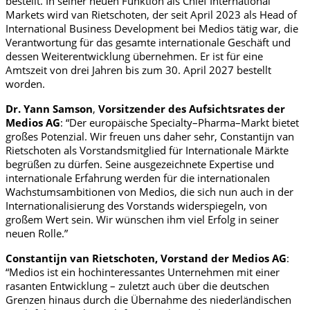
bestellt. In seiner neuen Funktion als Chief International
Markets wird
van
Rietschoten
, der seit April 2023 als Head of
International Business Development
bei Medios
tätig war, die
Verantwortung für das gesamte internationale Geschäft und
dessen Weiterentwicklung übernehmen. Er ist
für eine
Amtszeit von drei Jahren
bis zum 30. April 2027 bestellt
worden
.
Dr. Yann Samson
,
Vorsitzender des
Aufsichtsrates der
Medios AG
:
“
Der europäische Specialty
–
Pharma
–
Markt bietet
großes
Potenzial.
Wir
freuen uns
daher
sehr,
Constantijn van
Rietschoten
als Vorstandsmitglied für Internationale Märkte
begrüßen zu dürfen. Seine ausgezeichnete
Expertise
und
internationale Erfahrung werden für die internationalen
Wachstumsambitionen von Medios, die sich nun auch in der
Internationalisierung
des Vorstands
widerspiegeln, von
großem Wert sein.
Wir wünschen ihm viel Erfolg in seiner
neuen Rolle
.”
Constantijn van Rietschoten
,
Vorstand
der Medios AG
:
“
Medios ist ein
hochinteressantes
Unternehmen mit einer
rasanten Entwicklung
– zuletzt auch über die deutschen
Grenzen hinaus
durch die
Übernahme
des niederländischen