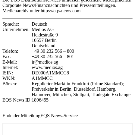
Corporate News/Finanznachrichten und Pressemitteilungen.
Medienarchiv unter https://eqs-news.com
Sprache:
Deutsch
Unternehmen:
Medios AG
Heidestraße 9
10557 Berlin
Deutschland
Telefon:
+49 30 232 566 – 800
Fax:
+49 30 232 566 – 801
E-Mail:
ir@medios.ag
Internet:
www.medios.ag
ISIN:
DE000A1MMCC8
WKN:
A1MMCC
Börsen:
Regulierter Markt in Frankfurt (Prime Standard);
Freiverkehr in Berlin, Düsseldorf, Hamburg,
Hannover, München, Stuttgart, Tradegate Exchange
EQS News ID:
1896455
Ende der Mitteilung
EQS News-Service