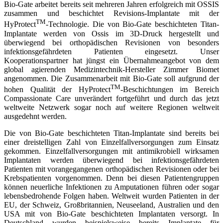
Bio-Gate arbeitet bereits seit mehreren Jahren erfolgreich mit OSSIS
zusammen und beschichtet Revisions-Implantate mit der
TM
HyProtect
-Technologie. Die von Bio-Gate beschichteten Titan-
Implantate werden von Ossis im 3D-Druck hergestellt und
überwiegend bei orthopädischen Revisionen von besonders
infektionsgefährdeten Patienten eingesetzt. Unser
Kooperationspartner hat jüngst ein Übernahmeangebot von dem
global agierenden Medizintechnik-Hersteller Zimmer Biomet
angenommen. Die Zusammenarbeit mit Bio-Gate soll aufgrund der
TM
hohen Qualität der HyProtect
-Beschichtungen im Bereich
Compassionate Care unverändert fortgeführt und durch das jetzt
weltweite Netzwerk sogar noch auf weitere Regionen weltweit
ausgedehnt werden.
Die von Bio-Gate beschichteten Titan-Implantate sind bereits bei
einer dreistelligen Zahl von Einzelfallversorgungen zum Einsatz
gekommen. Einzelfallversorgungen mit antimikrobiell wirksamen
Implantaten werden überwiegend bei infektionsgefährdeten
Patienten mit vorangegangenen orthopädischen Revisionen oder bei
Krebspatienten vorgenommen. Denn bei diesen Patientengruppen
können neuerliche Infektionen zu Amputationen führen oder sogar
lebensbedrohende Folgen haben. Weltweit wurden Patienten in der
EU, der Schweiz, Großbritannien, Neuseeland, Australien und den
USA mit von Bio-Gate beschichteten Implantaten versorgt. In
Deutschland wurden beispielsweise bereits Implantate für