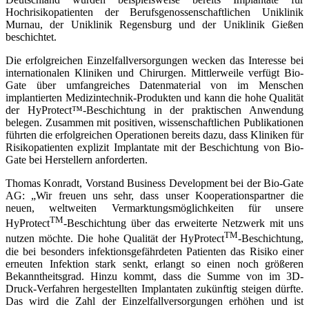
Hochrisikopatienten der Berufsgenossenschaftlichen Uniklinik
Murnau, der Uniklinik Regensburg und der Uniklinik Gießen
beschichtet.
Die erfolgreichen Einzelfallversorgungen wecken das Interesse bei
internationalen Kliniken und Chirurgen. Mittlerweile verfügt Bio-
Gate über umfangreiches Datenmaterial von im Menschen
implantierten Medizintechnik-Produkten und kann die hohe Qualität
der HyProtect™-Beschichtung in der praktischen Anwendung
belegen. Zusammen mit positiven, wissenschaftlichen Publikationen
führten die erfolgreichen Operationen bereits dazu, dass Kliniken für
Risikopatienten explizit Implantate mit der Beschichtung von Bio-
Gate bei Herstellern anforderten.
Thomas Konradt, Vorstand Business Development bei der Bio-Gate
AG: „Wir freuen uns sehr, dass unser Kooperationspartner die
neuen, weltweiten Vermarktungsmöglichkeiten für unsere
TM
HyProtect
-Beschichtung über das erweiterte Netzwerk mit uns
TM
nutzen möchte. Die hohe Qualität der HyProtect
-Beschichtung,
die bei besonders infektionsgefährdeten Patienten das Risiko einer
erneuten Infektion stark senkt, erlangt so einen noch größeren
Bekanntheitsgrad. Hinzu kommt, dass die Summe von im 3D-
Druck-Verfahren hergestellten Implantaten zukünftig steigen dürfte.
Das wird die Zahl der Einzelfallversorgungen erhöhen und ist