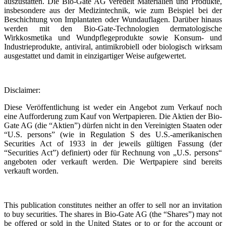
auszustatten. Die Bio-Gate AG veredelt Materialien und Produkte,
insbesondere aus der Medizintechnik, wie zum Beispiel bei der
Beschichtung von Implantaten oder Wundauflagen. Darüber hinaus
werden mit den Bio-Gate-Technologien dermatologische
Wirkkosmetika und Wundpflegeprodukte sowie Konsum- und
Industrieprodukte, antiviral, antimikrobiell oder biologisch wirksam
ausgestattet und damit in einzigartiger Weise aufgewertet.
Disclaimer:
Diese Veröffentlichung ist weder ein Angebot zum Verkauf noch
eine Aufforderung zum Kauf von Wertpapieren. Die Aktien der Bio-
Gate AG (die “Aktien”) dürfen nicht in den Vereinigten Staaten oder
“U.S. persons” (wie in Regulation S des U.S.-amerikanischen
Securities Act of 1933 in der jeweils gültigen Fassung (der
“Securities Act”) definiert) oder für Rechnung von „U.S. persons“
angeboten oder verkauft werden. Die Wertpapiere sind bereits
verkauft worden.
This publication constitutes neither an offer to sell nor an invitation
to buy securities. The shares in Bio-Gate AG (the “Shares”) may not
be offered or sold in the United States or to or for the account or