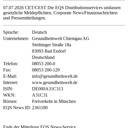
07.07.2026 CET/CEST Die EQS Distributionsservices umfassen
gesetzliche Meldepflichten, Corporate News/Finanznachrichten
und Pressemitteilungen.
Sprache:
Deutsch
Unternehmen:
Gesundheitswelt Chiemgau AG
Ströbinger Straße 18a
83093 Bad Endorf
Deutschland
Telefon:
08053 200-0
Fax:
08053 200-129
E-Mail:
info@gesundheitswelt.de
Internet:
www.gesundheitswelt.de
ISIN:
DE000A31C313
WKN:
A31C31
Börsen:
Freiverkehr in München
EQS News ID:
2361180
Ende der Mitteilung
EQS News-Service