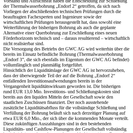
Vorstand und Aufsichtsrat haben die Entscheidung zur Schließung
der Thermalwasserbohrung „Endorf 2“ getroffen, da sich nach
Vorliegen der abschließenden technischen Prüfungen durch die
beauftragten Fachexperten und Ingenieure sowie der
wirtschaftlichen Prüfungen herausgestellt hat, dass sowohl eine
Weiterführung der bisherigen Bohrung als auch die geplante
Alternative einer Querbohrung zur Erschließung eines neuen
Förderhorizonts technisch und – daraus resultierend – wirtschaftlich
nicht realisierbar sind.
Die Versorgung des Betriebs der GWC AG wird weiterhin über die
bereits im Einsatz befindliche Bohrung (Thermalwasserbohrung
„Endorf 3”, die sich ebenfalls im Eigentum der GWC AG befindet)
vollumfänglich und planmäßig fortgeführt.
Hinsichtlich der Liquiditätslage der GWC AG ist hervorzuheben,
dass der überwiegende Teil der auf die Bohrung „Endorf 2“
entfallenden Investitionsaufwendungen bereits in der
Vergangenheit liquiditätswirksam geworden ist. Die bisherigen
rund EUR 13,0 Mio. Investitions- und Schließungskosten sind
bereits aus den liquiden Mitteln der Gesellschaft sowie den
staatlichen Zuschüssen finanziert. Der noch ausstehende
zusätzliche Liquiditätsabfluss für die vollständige Schließung und
Verfüllung der Bohrung beläuft sich nach derzeitiger Planung auf
etwa EUR 6,0 Mio., der sich über die kommenden Monate verteilt.
Diese zukünftigen Auszahlungen sind in den bestehenden
Liquiditäts- und Cashflow-Planungen der Gesellschaft vollständig