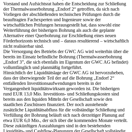
Vorstand und Aufsichtsrat haben die Entscheidung zur Schließung
der Thermalwasserbohrung „Endorf 2“ getroffen, da sich nach
Vorliegen der abschließenden technischen Prüfungen durch die
beauftragten Fachexperten und Ingenieure sowie der
wirtschaftlichen Prüfungen herausgestellt hat, dass sowohl eine
Weiterführung der bisherigen Bohrung als auch die geplante
Alternative einer Querbohrung zur Erschließung eines neuen
Förderhorizonts technisch und – daraus resultierend – wirtschaftlich
nicht realisierbar sind.
Die Versorgung des Betriebs der GWC AG wird weiterhin über die
bereits im Einsatz befindliche Bohrung (Thermalwasserbohrung
„Endorf 3”, die sich ebenfalls im Eigentum der GWC AG befindet)
vollumfänglich und planmäßig fortgeführt.
Hinsichtlich der Liquiditätslage der GWC AG ist hervorzuheben,
dass der überwiegende Teil der auf die Bohrung „Endorf 2“
entfallenden Investitionsaufwendungen bereits in der
Vergangenheit liquiditätswirksam geworden ist. Die bisherigen
rund EUR 13,0 Mio. Investitions- und Schließungskosten sind
bereits aus den liquiden Mitteln der Gesellschaft sowie den
staatlichen Zuschüssen finanziert. Der noch ausstehende
zusätzliche Liquiditätsabfluss für die vollständige Schließung und
Verfüllung der Bohrung beläuft sich nach derzeitiger Planung auf
etwa EUR 6,0 Mio., der sich über die kommenden Monate verteilt.
Diese zukünftigen Auszahlungen sind in den bestehenden
Liquiditäts- und Cashflow-Planungen der Gesellschaft vollständig