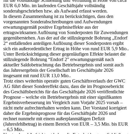
für die vollständige Schließung und Verfüllung in Höhe von circa
EUR 6,0 Mio. im laufenden Geschäftsjahr vollständig
sonderabgeschrieben bzw. als Aufwand erfasst werden.
In diesem Zusammenhang ist zu berücksichtigen, dass den
vorgenannten Sonderabschreibungen und Aufwendungen
erwartungsgemäß positive Ergebniseffekte aus der
ertragswirksamen Auflösung von Sonderposten für Zuwendungen
gegenüberstehen. Aus der auf die stillzulegende Bohrung „Endorf
2“ entfallenden anteiligen Auflösung dieser Sonderposten ergibt
sich ein außerordentlicher Ertrag in Höhe von rund EUR 5,9 Mio..
Unter Berücksichtigung dieser gegenläufigen Effekte belastet die
stillzulegende Bohrung “Endorf 2” erwartungsgemäß nach
aktueller Saldobetrachtung das Betriebsergebnis und somit auch
das Jahresergebnis der Gesellschaft im Geschäftsjahr 2026
insgesamt mit rund EUR 13,0 Mio..
Trotz eines weiterhin operativ guten Geschäftsverlaufs der GWC
AG führt dieser Sondereffekt dazu, dass die im Prognosebericht
des Geschäftsberichts für das Geschäftsjahr 2026 veröffentlichte
Prognose – welche ein Betriebsergebnis mit einer signifikanten
Ergebnisverbesserung im Vergleich zum Vorjahr 2025 vorsah –
nicht mehr aufrechterhalten werden kann. Der Vorstand korrigiert
daher die Ergebnisprognose für das Geschäftsjahr 2026 und
rechnet nunmehr mit einem außerplanmäßigen Defizit
(Jahresfehlbetrag) in einem Bereich von EUR – 3,5 Mio. bis EUR
– 6,5 Mio..