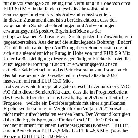
für die vollständige Schließung und Verfüllung in Höhe von circa
EUR 6,0 Mio. im laufenden Geschäftsjahr vollständig
sonderabgeschrieben bzw. als Aufwand erfasst werden.
In diesem Zusammenhang ist zu berücksichtigen, dass den
vorgenannten Sonderabschreibungen und Aufwendungen
erwartungsgemäß positive Ergebniseffekte aus der
ertragswirksamen Auflösung von Sonderposten für Zuwendungen
gegenüberstehen. Aus der auf die stillzulegende Bohrung „Endorf
2“ entfallenden anteiligen Auflösung dieser Sonderposten ergibt
sich ein außerordentlicher Ertrag in Höhe von rund EUR 5,9 Mio..
Unter Berücksichtigung dieser gegenläufigen Effekte belastet die
stillzulegende Bohrung “Endorf 2” erwartungsgemäß nach
aktueller Saldobetrachtung das Betriebsergebnis und somit auch
das Jahresergebnis der Gesellschaft im Geschäftsjahr 2026
insgesamt mit rund EUR 13,0 Mio..
Trotz eines weiterhin operativ guten Geschäftsverlaufs der GWC
AG führt dieser Sondereffekt dazu, dass die im Prognosebericht
des Geschäftsberichts für das Geschäftsjahr 2026 veröffentlichte
Prognose – welche ein Betriebsergebnis mit einer signifikanten
Ergebnisverbesserung im Vergleich zum Vorjahr 2025 vorsah –
nicht mehr aufrechterhalten werden kann. Der Vorstand korrigiert
daher die Ergebnisprognose für das Geschäftsjahr 2026 und
rechnet nunmehr mit einem Betriebsergebnis (Konzern-EBIT) in
einem Bereich von EUR -3,5 Mio. bis EUR –6,5 Mio. (Vorjahr:
Konzern-EBIT EUR +4,0 Mio.).