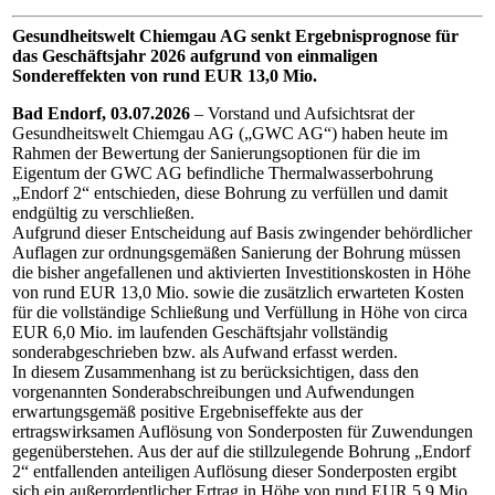
Gesundheitswelt Chiemgau AG
senkt Ergebnisprognose für
das Geschäftsjahr 2026
aufgrund von einmaligen
Sondereffekten
von rund EUR 13,0 Mio.
Bad Endorf, 03.07.2026
– Vorstand und Aufsichtsrat der
Gesundheitswelt Chiemgau AG („GWC AG“) haben heute im
Rahmen der Bewertung der Sanierungsoptionen für die im
Eigentum der GWC AG befindliche Thermalwasserbohrung
„Endorf 2“ entschieden, diese Bohrung zu verfüllen und damit
endgültig zu verschließen.
Aufgrund dieser Entscheidung auf Basis zwingender behördlicher
Auflagen zur ordnungsgemäßen Sanierung der Bohrung müssen
die bisher angefallenen und aktivierten Investitionskosten in Höhe
von rund EUR 13,0 Mio. sowie die zusätzlich erwarteten Kosten
für die vollständige Schließung und Verfüllung in Höhe von circa
EUR 6,0 Mio. im laufenden Geschäftsjahr vollständig
sonderabgeschrieben bzw. als Aufwand erfasst werden.
In diesem Zusammenhang ist zu berücksichtigen, dass den
vorgenannten Sonderabschreibungen und Aufwendungen
erwartungsgemäß positive Ergebniseffekte aus der
ertragswirksamen Auflösung von Sonderposten für Zuwendungen
gegenüberstehen. Aus der auf die stillzulegende Bohrung „Endorf
2“ entfallenden anteiligen Auflösung dieser Sonderposten ergibt
sich ein außerordentlicher Ertrag in Höhe von rund EUR 5,9 Mio..