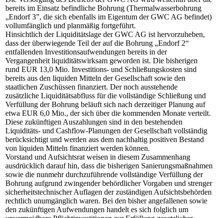
bereits im Einsatz befindliche Bohrung (Thermalwasserbohrung
„Endorf 3”, die sich ebenfalls im Eigentum der GWC AG befindet)
vollumfänglich und planmäßig fortgeführt.
Hinsichtlich der Liquiditätslage der GWC AG ist hervorzuheben,
dass der überwiegende Teil der auf die Bohrung „Endorf 2“
entfallenden Investitionsaufwendungen bereits in der
Vergangenheit liquiditätswirksam geworden ist. Die bisherigen
rund EUR 13,0 Mio. Investitions- und Schließungskosten sind
bereits aus den liquiden Mitteln der Gesellschaft sowie den
staatlichen Zuschüssen finanziert. Der noch ausstehende
zusätzliche Liquiditätsabfluss für die vollständige Schließung und
Verfüllung der Bohrung beläuft sich nach derzeitiger Planung auf
etwa EUR 6,0 Mio., der sich über die kommenden Monate verteilt.
Diese zukünftigen Auszahlungen sind in den bestehenden
Liquiditäts- und Cashflow-Planungen der Gesellschaft vollständig
berücksichtigt und werden aus dem nachhaltig positiven Bestand
von liquiden Mitteln finanziert werden können.
Vorstand und Aufsichtsrat weisen in diesem Zusammenhang
ausdrücklich darauf hin, dass die bisherigen Sanierungsmaßnahmen
sowie die nunmehr durchzuführende vollständige Verfüllung der
Bohrung aufgrund zwingender behördlicher Vorgaben und strenger
sicherheitstechnischer Auflagen der zuständigen Aufsichtsbehörden
rechtlich unumgänglich waren. Bei den bisher angefallenen sowie
den zukünftigen Aufwendungen handelt es sich folglich um