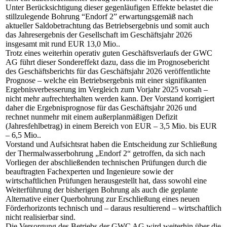
Unter Berücksichtigung dieser gegenläufigen Effekte belastet die
stillzulegende Bohrung “Endorf 2” erwartungsgemäß nach
aktueller Saldobetrachtung das Betriebsergebnis und somit auch
das Jahresergebnis der Gesellschaft im Geschäftsjahr 2026
insgesamt mit rund EUR 13,0 Mio..
Trotz eines weiterhin operativ guten Geschäftsverlaufs der GWC
AG führt dieser Sondereffekt dazu, dass die im Prognosebericht
des Geschäftsberichts für das Geschäftsjahr 2026 veröffentlichte
Prognose – welche ein Betriebsergebnis mit einer signifikanten
Ergebnisverbesserung im Vergleich zum Vorjahr 2025 vorsah –
nicht mehr aufrechterhalten werden kann. Der Vorstand korrigiert
daher die Ergebnisprognose für das Geschäftsjahr 2026 und
rechnet nunmehr mit einem außerplanmäßigen Defizit
(Jahresfehlbetrag) in einem Bereich von EUR – 3,5 Mio. bis EUR
– 6,5 Mio..
Vorstand und Aufsichtsrat haben die Entscheidung zur Schließung
der Thermalwasserbohrung „Endorf 2“ getroffen, da sich nach
Vorliegen der abschließenden technischen Prüfungen durch die
beauftragten Fachexperten und Ingenieure sowie der
wirtschaftlichen Prüfungen herausgestellt hat, dass sowohl eine
Weiterführung der bisherigen Bohrung als auch die geplante
Alternative einer Querbohrung zur Erschließung eines neuen
Förderhorizonts technisch und – daraus resultierend – wirtschaftlich
nicht realisierbar sind.
Die Versorgung des Betriebs der GWC AG wird weiterhin über die