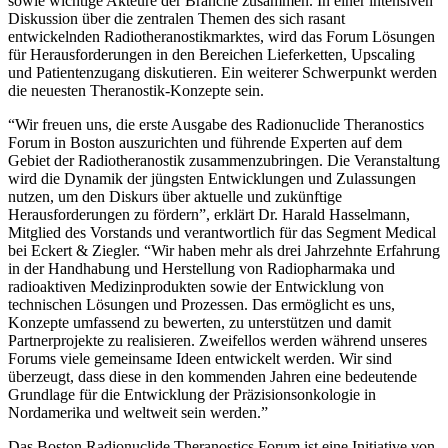
sowie wichtige Akteure der Branche zusammen. In einer intensiven
Diskussion über die zentralen Themen des sich rasant
entwickelnden Radiotheranostikmarktes, wird das Forum Lösungen
für Herausforderungen in den Bereichen Lieferketten, Upscaling
und Patientenzugang diskutieren. Ein weiterer Schwerpunkt werden
die neuesten Theranostik-Konzepte sein.
“Wir freuen uns, die erste Ausgabe des Radionuclide Theranostics
Forum in Boston auszurichten und führende Experten auf dem
Gebiet der Radiotheranostik zusammenzubringen. Die Veranstaltung
wird die Dynamik der jüngsten Entwicklungen und Zulassungen
nutzen, um den Diskurs über aktuelle und zukünftige
Herausforderungen zu fördern”, erklärt Dr. Harald Hasselmann,
Mitglied des Vorstands und verantwortlich für das Segment Medical
bei Eckert & Ziegler. “Wir haben mehr als drei Jahrzehnte Erfahrung
in der Handhabung und Herstellung von Radiopharmaka und
radioaktiven Medizinprodukten sowie der Entwicklung von
technischen Lösungen und Prozessen. Das ermöglicht es uns,
Konzepte umfassend zu bewerten, zu unterstützen und damit
Partnerprojekte zu realisieren. Zweifellos werden während unseres
Forums viele gemeinsame Ideen entwickelt werden. Wir sind
überzeugt, dass diese in den kommenden Jahren eine bedeutende
Grundlage für die Entwicklung der Präzisionsonkologie in
Nordamerika und weltweit sein werden.”
Das Boston Radionuclide Theranostics Forum ist eine Initiative von