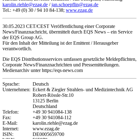
karolin.riehle@ezag.de
/
jan.schoepflin@ezag.de
Tel.: +49 (0) 30 / 94 10 84-138;
www.ezag.de
30.05.2023 CET/CEST Veröffentlichung einer Corporate
News/Finanznachricht, übermittelt durch EQS News – ein Service
der EQS Group AG.
Für den Inhalt der Mitteilung ist der Emittent / Herausgeber
verantwortlich.
Die EQS Distributionsservices umfassen gesetzliche Meldepflichten,
Corporate News/Finanznachrichten und Pressemitteilungen.
Medienarchiv unter https://eqs-news.com
Sprache:
Deutsch
Unternehmen:
Eckert & Ziegler Strahlen- und Medizintechnik AG
Robert-Rössle-Str.10
13125 Berlin
Deutschland
Telefon:
+49 30 941084-138
Fax:
+49 30 941084-112
E-Mail:
karolin.riehle@ezag.de
Internet:
www.ezag.de
ISIN:
DE0005659700