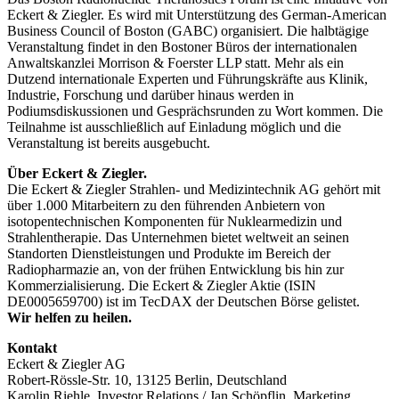
Eckert & Ziegler. Es wird mit Unterstützung des German-American
Business Council of Boston (GABC) organisiert. Die halbtägige
Veranstaltung findet in den Bostoner Büros der internationalen
Anwaltskanzlei Morrison & Foerster LLP statt. Mehr als ein
Dutzend internationale Experten und Führungskräfte aus Klinik,
Industrie, Forschung und darüber hinaus werden in
Podiumsdiskussionen und Gesprächsrunden zu Wort kommen. Die
Teilnahme ist ausschließlich auf Einladung möglich und die
Veranstaltung ist bereits ausgebucht.
Über Eckert & Ziegler.
Die Eckert & Ziegler Strahlen- und Medizintechnik AG gehört mit
über 1.000 Mitarbeitern zu den führenden Anbietern von
isotopentechnischen Komponenten für Nuklearmedizin und
Strahlentherapie. Das Unternehmen bietet weltweit an seinen
Standorten Dienstleistungen und Produkte im Bereich der
Radiopharmazie an, von der frühen Entwicklung bis hin zur
Kommerzialisierung. Die Eckert & Ziegler Aktie (ISIN
DE0005659700) ist im TecDAX der Deutschen Börse gelistet.
Wir helfen zu heilen.
Kontakt
Eckert & Ziegler AG
Robert-Rössle-Str. 10, 13125 Berlin, Deutschland
Karolin Riehle, Investor Relations / Jan Schöpflin, Marketing