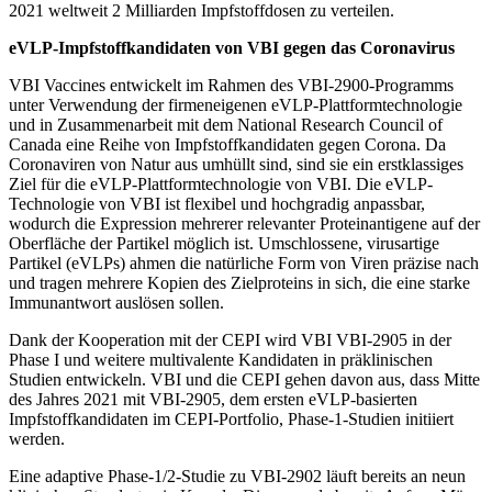
2021 weltweit 2 Milliarden Impfstoffdosen zu verteilen.
eVLP-Impfstoffkandidaten von VBI gegen das Coronavirus
VBI Vaccines entwickelt im Rahmen des VBI-2900-Programms
unter Verwendung der firmeneigenen eVLP-Plattformtechnologie
und in Zusammenarbeit mit dem National Research Council of
Canada eine Reihe von Impfstoffkandidaten gegen Corona. Da
Coronaviren von Natur aus umhüllt sind, sind sie ein erstklassiges
Ziel für die eVLP-Plattformtechnologie von VBI. Die eVLP-
Technologie von VBI ist flexibel und hochgradig anpassbar,
wodurch die Expression mehrerer relevanter Proteinantigene auf der
Oberfläche der Partikel möglich ist. Umschlossene, virusartige
Partikel (eVLPs) ahmen die natürliche Form von Viren präzise nach
und tragen mehrere Kopien des Zielproteins in sich, die eine starke
Immunantwort auslösen sollen.
Dank der Kooperation mit der CEPI wird VBI VBI-2905 in der
Phase I und weitere multivalente Kandidaten in präklinischen
Studien entwickeln. VBI und die CEPI gehen davon aus, dass Mitte
des Jahres 2021 mit VBI-2905, dem ersten eVLP-basierten
Impfstoffkandidaten im CEPI-Portfolio, Phase-1-Studien initiiert
werden.
Eine adaptive Phase-1/2-Studie zu VBI-2902 läuft bereits an neun