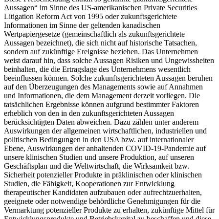
Aussagen“ im Sinne des US-amerikanischen Private Securities
Litigation Reform Act von 1995 oder zukunftsgerichtete
Informationen im Sinne der geltenden kanadischen
Wertpapiergesetze (gemeinschaftlich als zukunftsgerichtete
Aussagen bezeichnet), die sich nicht auf historische Tatsachen,
sondern auf zukünftige Ereignisse beziehen. Das Unternehmen
weist darauf hin, dass solche Aussagen Risiken und Ungewissheiten
beinhalten, die die Ertragslage des Unternehmens wesentlich
beeinflussen können. Solche zukunftsgerichteten Aussagen beruhen
auf den Überzeugungen des Managements sowie auf Annahmen
und Informationen, die dem Management derzeit vorliegen. Die
tatsächlichen Ergebnisse können aufgrund bestimmter Faktoren
erheblich von den in den zukunftsgerichteten Aussagen
berücksichtigten Daten abweichen. Dazu zählen unter anderem
Auswirkungen der allgemeinen wirtschaftlichen, industriellen und
politischen Bedingungen in den USA bzw. auf internationaler
Ebene, Auswirkungen der anhaltenden COVID-19-Pandemie auf
unsere klinischen Studien und unsere Produktion, auf unseren
Geschäftsplan und die Weltwirtschaft, die Wirksamkeit bzw.
Sicherheit potenzieller Produkte in präklinischen oder klinischen
Studien, die Fähigkeit, Kooperationen zur Entwicklung
therapeutischer Kandidaten aufzubauen oder aufrechtzuerhalten,
geeignete oder notwendige behördliche Genehmigungen für die
Vermarktung potenzieller Produkte zu erhalten, zukünftige Mittel für
Entwicklungsprodukte und Betriebskapital zu beschaffen und diese