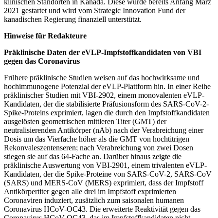
klinischen Standorten in Kanada. Diese wurde bereits Anfang März
2021 gestartet und wird vom Strategic Innovation Fund der
kanadischen Regierung finanziell unterstützt.
Hinweise für Redakteure
Präklinische Daten der eVLP-Impfstoffkandidaten von VBI
gegen das Coronavirus
Frühere präklinische Studien weisen auf das hochwirksame und
hochimmunogene Potenzial der eVLP-Plattform hin. In einer Reihe
präklinischer Studien mit VBI-2902, einem monovalenten eVLP-
Kandidaten, der die stabilisierte Präfusionsform des SARS-CoV-2-
Spike-Proteins exprimiert, lagen die durch den Impfstoffkandidaten
ausgelösten geometrischen mittleren Titer (GMT) der
neutralisierenden Antikörper (nAb) nach der Verabreichung einer
Dosis um das Vierfache höher als die GMT von hochtitrigen
Rekonvaleszentenseren; nach Verabreichung von zwei Dosen
stiegen sie auf das 64-Fache an. Darüber hinaus zeigte die
präklinische Auswertung von VBI-2901, einem trivalenten eVLP-
Kandidaten, der die Spike-Proteine von SARS-CoV-2, SARS-CoV
(SARS) und MERS-CoV (MERS) exprimiert, dass der Impfstoff
Antikörpertiter gegen alle drei im Impfstoff exprimierten
Coronaviren induziert, zusätzlich zum saisonalen humanen
Coronavirus HCoV-OC43. Die erweiterte Reaktivität gegen das
Coronavirus HCoV-OC43, das im Impfstoffkandidaten nicht