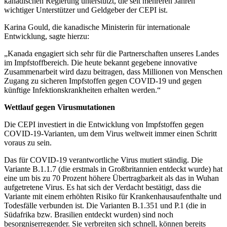
kanadischen Regierung unterstützt, die seit mehreren Jahren
wichtiger Unterstützer und Geldgeber der CEPI ist.
Karina Gould, die kanadische Ministerin für internationale
Entwicklung, sagte hierzu:
„Kanada engagiert sich sehr für die Partnerschaften unseres Landes
im Impfstoffbereich. Die heute bekannt gegebene innovative
Zusammenarbeit wird dazu beitragen, dass Millionen von Menschen
Zugang zu sicheren Impfstoffen gegen COVID-19 und gegen
künftige Infektionskrankheiten erhalten werden.“
Wettlauf gegen Virusmutationen
Die CEPI investiert in die Entwicklung von Impfstoffen gegen
COVID-19-Varianten, um dem Virus weltweit immer einen Schritt
voraus zu sein.
Das für COVID-19 verantwortliche Virus mutiert ständig. Die
Variante B.1.1.7 (die erstmals in Großbritannien entdeckt wurde) hat
eine um bis zu 70 Prozent höhere Übertragbarkeit als das in Wuhan
aufgetretene Virus. Es hat sich der Verdacht bestätigt, dass die
Variante mit einem erhöhten Risiko für Krankenhausaufenthalte und
Todesfälle verbunden ist. Die Varianten B.1.351 und P.1 (die in
Südafrika bzw. Brasilien entdeckt wurden) sind noch
besorgniserregender. Sie verbreiten sich schnell, können bereits