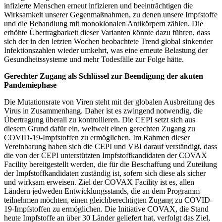
infizierte Menschen erneut infizieren und beeinträchtigen die
Wirksamkeit unserer Gegenmaßnahmen, zu denen unsere Impfstoffe
und die Behandlung mit monoklonalen Antikörpern zählen. Die
erhöhte Übertragbarkeit dieser Varianten könnte dazu führen, dass
sich der in den letzten Wochen beobachtete Trend global sinkender
Infektionszahlen wieder umkehrt, was eine erneute Belastung der
Gesundheitssysteme und mehr Todesfälle zur Folge hätte.
Gerechter Zugang als Schlüssel zur Beendigung der akuten
Pandemiephase
Die Mutationsrate von Viren steht mit der globalen Ausbreitung des
Virus in Zusammenhang. Daher ist es zwingend notwendig, die
Übertragung überall zu kontrollieren. Die CEPI setzt sich aus
diesem Grund dafür ein, weltweit einen gerechten Zugang zu
COVID-19-Impfstoffen zu ermöglichen. Im Rahmen dieser
Vereinbarung haben sich die CEPI und VBI darauf verständigt, dass
die von der CEPI unterstützten Impfstoffkandidaten der COVAX
Facility bereitgestellt werden, die für die Beschaffung und Zuteilung
der Impfstoffkandidaten zuständig ist, sofern sich diese als sicher
und wirksam erweisen. Ziel der COVAX Facility ist es, allen
Ländern jedweden Entwicklungsstands, die an dem Programm
teilnehmen möchten, einen gleichberechtigten Zugang zu COVID-
19-Impfstoffen zu ermöglichen. Die Initiative COVAX, die Stand
heute Impfstoffe an über 30 Länder geliefert hat, verfolgt das Ziel,