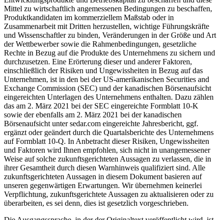
Mittel zu wirtschaftlich angemessenen Bedingungen zu beschaffen,
Produktkandidaten im kommerziellem Maßstab oder in
Zusammenarbeit mit Dritten herzustellen, wichtige Führungskräfte
und Wissenschaftler zu binden, Veränderungen in der Größe und Art
der Wettbewerber sowie die Rahmenbedingungen, gesetzliche
Rechte in Bezug auf die Produkte des Unternehmens zu sichern und
durchzusetzen. Eine Erörterung dieser und anderer Faktoren,
einschließlich der Risiken und Ungewissheiten in Bezug auf das
Unternehmen, ist in den bei der US-amerikanischen Securities and
Exchange Commission (SEC) und der kanadischen Börsenaufsicht
eingereichten Unterlagen des Unternehmens enthalten. Dazu zählen
das am 2. März 2021 bei der SEC eingereichte Formblatt 10-K
sowie der ebenfalls am 2. März 2021 bei der kanadischen
Börsenaufsicht unter sedar.com eingereichte Jahresbericht, ggf.
ergänzt oder geändert durch die Quartalsberichte des Unternehmens
auf Formblatt 10-Q. In Anbetracht dieser Risiken, Ungewissheiten
und Faktoren wird Ihnen empfohlen, sich nicht in unangemessener
Weise auf solche zukunftsgerichteten Aussagen zu verlassen, die in
ihrer Gesamtheit durch diesen Warnhinweis qualifiziert sind. Alle
zukunftsgerichteten Aussagen in diesem Dokument basieren auf
unseren gegenwärtigen Erwartungen. Wir übernehmen keinerlei
Verpflichtung, zukunftsgerichtete Aussagen zu aktualisieren oder zu
überarbeiten, es sei denn, dies ist gesetzlich vorgeschrieben.
Die Ausgangssprache, in der der Originaltext veröffentlicht wird, ist