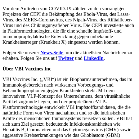
Vor dem Auftreten von COVID-19 zählten zu den vorrangigen
Projekten der CEPI die Bekämpfung des Ebola-Virus, des Lassa-
Virus, des MERS-Coronavirus, des Nipah-Virus, des Rifttalfieber-
Virus und des Chikungunyafieber-Virus. Die CEPI investierte auch
in Plattformtechnologien, die für eine schnelle Impfstoff- und
immunoprophylaktische Entwicklung gegen unbekannte
Krankheitserreger (Krankheit X) eingesetzt werden können.
Folgen Sie unserer
News-Seite
, um die aktuellsten Nachrichten zu
erhalten. Folgen Sie uns auf
Twitter
und
LinkedIn
.
Über VBI Vaccines Inc
VBI Vaccines Inc. („VBI“) ist ein Biopharmaunternehmen, das im
Immunologiebereich nach wirksamen Vorbeugungs- und
Behandlungsoptionen gegen Krankheiten strebt. Mit dem
innovativen VLP-Konzept des Unternehmens, dem virusähnliche
Partikel zugrunde liegen, und der proprietären eVLP-
Plattformtechnologie entwickelt VBI Impfstoffkandidaten, die die
natürliche Form von Viren nachahmen und so die intrinsischen
Kräfte des menschlichen Immunsystems freisetzen sollen. VBI hat
sich zum Ziel gesetzt, bedeutende Infektionskrankheiten wie
Hepatitis B, Coronaviren und das Cytomegalovirus (CMV) sowie
aggressive Krebserkrankungen wie das Glioblastom (GBM)