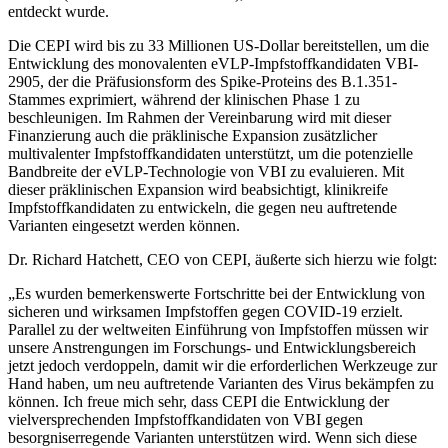
entdeckt wurde.
Die CEPI wird bis zu 33 Millionen US-Dollar bereitstellen, um die
Entwicklung des monovalenten eVLP-Impfstoffkandidaten VBI-
2905, der die Präfusionsform des Spike-Proteins des B.1.351-
Stammes exprimiert, während der klinischen Phase 1 zu
beschleunigen. Im Rahmen der Vereinbarung wird mit dieser
Finanzierung auch die präklinische Expansion zusätzlicher
multivalenter Impfstoffkandidaten unterstützt, um die potenzielle
Bandbreite der eVLP-Technologie von VBI zu evaluieren. Mit
dieser präklinischen Expansion wird beabsichtigt, klinikreife
Impfstoffkandidaten zu entwickeln, die gegen neu auftretende
Varianten eingesetzt werden können.
Dr. Richard Hatchett, CEO von CEPI, äußerte sich hierzu wie folgt:
„Es wurden bemerkenswerte Fortschritte bei der Entwicklung von
sicheren und wirksamen Impfstoffen gegen COVID-19 erzielt.
Parallel zu der weltweiten Einführung von Impfstoffen müssen wir
unsere Anstrengungen im Forschungs- und Entwicklungsbereich
jetzt jedoch verdoppeln, damit wir die erforderlichen Werkzeuge zur
Hand haben, um neu auftretende Varianten des Virus bekämpfen zu
können. Ich freue mich sehr, dass CEPI die Entwicklung der
vielversprechenden Impfstoffkandidaten von VBI gegen
besorgniserregende Varianten unterstützen wird. Wenn sich diese