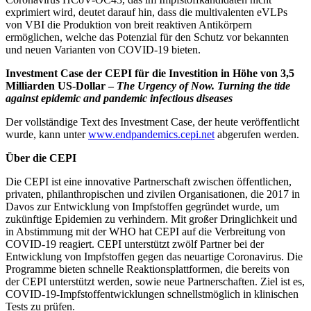
exprimiert wird, deutet darauf hin, dass die multivalenten eVLPs
von VBI die Produktion von breit reaktiven Antikörpern
ermöglichen, welche das Potenzial für den Schutz vor bekannten
und neuen Varianten von COVID-19 bieten.
Investment Case der CEPI für die Investition in Höhe von 3,5
Milliarden US-Dollar –
The Urgency of Now. Turning the tide
against epidemic and pandemic infectious diseases
Der vollständige Text des Investment Case, der heute veröffentlicht
wurde, kann unter
www.endpandemics.cepi.net
abgerufen werden.
Über die CEPI
Die CEPI ist eine innovative Partnerschaft zwischen öffentlichen,
privaten, philanthropischen und zivilen Organisationen, die 2017 in
Davos zur Entwicklung von Impfstoffen gegründet wurde, um
zukünftige Epidemien zu verhindern. Mit großer Dringlichkeit und
in Abstimmung mit der WHO hat CEPI auf die Verbreitung von
COVID-19 reagiert. CEPI unterstützt zwölf Partner bei der
Entwicklung von Impfstoffen gegen das neuartige Coronavirus. Die
Programme bieten schnelle Reaktionsplattformen, die bereits von
der CEPI unterstützt werden, sowie neue Partnerschaften. Ziel ist es,
COVID-19-Impfstoffentwicklungen schnellstmöglich in klinischen
Tests zu prüfen.