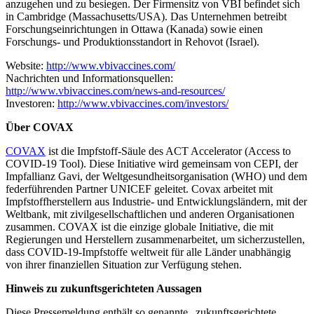
anzugehen und zu besiegen. Der Firmensitz von VBI befindet sich
in Cambridge (Massachusetts/USA). Das Unternehmen betreibt
Forschungseinrichtungen in Ottawa (Kanada) sowie einen
Forschungs- und Produktionsstandort in Rehovot (Israel).
Website:
http://www.vbivaccines.com/
Nachrichten und Informationsquellen:
http://www.vbivaccines.com/news-and-resources/
Investoren:
http://www.vbivaccines.com/investors/
Über COVAX
COVAX
ist die Impfstoff-Säule des ACT Accelerator (Access to
COVID-19 Tool). Diese Initiative wird gemeinsam von CEPI, der
Impfallianz Gavi, der Weltgesundheitsorganisation (WHO) und dem
federführenden Partner UNICEF geleitet. Covax arbeitet mit
Impfstoffherstellern aus Industrie- und Entwicklungsländern, mit der
Weltbank, mit zivilgesellschaftlichen und anderen Organisationen
zusammen. COVAX ist die einzige globale Initiative, die mit
Regierungen und Herstellern zusammenarbeitet, um sicherzustellen,
dass COVID-19-Impfstoffe weltweit für alle Länder unabhängig
von ihrer finanziellen Situation zur Verfügung stehen.
Hinweis zu zukunftsgerichteten Aussagen
Diese Pressemeldung enthält so genannte „zukunftsgerichtete