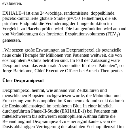
evaluieren.
EXHALE-4 ist eine 24-wöchige, randomisierte, doppelblinde,
placebokontrollierte globale Studie (n=750 Teilnehmer), die als
primären Endpunkt die Veränderung der Lungenfunktion im
Vergleich zu Placebo prüfen wird. Die Lungenfunktion wird anhand
von Veränderungen des forcierten Exspirationsvolumens (FEV
)
1
gemessen.
„Wir setzen große Erwartungen an Dexpramipexol als potenzielle
neue orale Therapie für Millionen von Patienten weltweit, die von
eosinophilem Asthma betroffen sind. Im Fall der Zulassung wäre
Dexpramipexol das erste orale Arzneimittel für diese Patienten“, so
Jorge Bartolome, Chief Executive Officer bei Areteia Therapeutics.
Über Dexpramipexol
Dexpramipexol hemmt, wie anhand von Zellkulturen und
menschlichen Biopsien nachgewiesen wurde, die Maturation und
Freisetzung von Eosinophilen im Knochenmark und senkt dadurch
die Eosinophilenspiegel im peripheren Blut. In einer kürzlich
durchgeführten Phase-II-Studie (EXHALE-1) bei Patienten mit
mittelschwerem bis schwerem eosinophilem Asthma führte die
Behandlung mit Dexpramipexol zu einer signifikanten, von der
Dosis abhängigen Verringerung der absoluten Eosinophilenzahl im