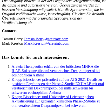
Die Ausgangssprache, in der der Originaltext veröffentlicht wird, ist
die offizielle und autorisierte Version. Übersetzungen werden zur
besseren Verständigung mitgeliefert. Nur die Sprachversion, die im
Original veröffentlicht wurde, ist rechtsgültig. Gleichen Sie deshalb
Übersetzungen mit der originalen Sprachversion der
Veröffentlichung ab.
Contacts
Tamsin Berry
Tamsin.Berry@areteiatx.com
Mark Kreston
Mark.Kreston@areteiatx.com
Das könnte Sie auch interessieren:
Areteia Therapeutics erhält von der britischen MHRA die
ILAP-Zulassung für oral verabreichtes Dexpramipexol bei
eosinophilem Asthma
Knopp Biosciences präsentiert auf der ATS 2021 Details zu
positiven Ergebnissen der Phase-2-Studie EXHALE mit oral
verabreichtem Dexpramipexol bei mittelschwerem bis
schwerem eosinophilem Asthma
Knopp Biosciences und University of Leicester geben
Aktualisierung zur geplanten klinischen Phase-2-Studie zu
oral verabreichtem Dexpramipexol bei schwerem