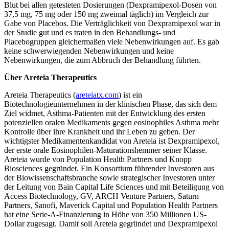
Blut bei allen getesteten Dosierungen (Dexpramipexol-Dosen von
37,5 mg, 75 mg oder 150 mg zweimal täglich) im Vergleich zur
Gabe von Placebos. Die Verträglichkeit von Dexpramipexol war in
der Studie gut und es traten in den Behandlungs- und
Placebogruppen gleichermaßen viele Nebenwirkungen auf. Es gab
keine schwerwiegenden Nebenwirkungen und keine
Nebenwirkungen, die zum Abbruch der Behandlung führten.
Über Areteia Therapeutics
Areteia Therapeutics (
areteiatx.com
) ist ein
Biotechnologieunternehmen in der klinischen Phase, das sich dem
Ziel widmet, Asthma-Patienten mit der Entwicklung des ersten
potenziellen oralen Medikaments gegen eosinophiles Asthma mehr
Kontrolle über ihre Krankheit und ihr Leben zu geben. Der
wichtigster Medikamentenkandidat von Areteia ist Dexpramipexol,
der erste orale Eosinophilen-Maturationshemmer seiner Klasse.
Areteia wurde von Population Health Partners und Knopp
Biosciences gegründet. Ein Konsortium führender Investoren aus
der Biowissenschaftsbranche sowie strategischer Investoren unter
der Leitung von Bain Capital Life Sciences und mit Beteiligung von
Access Biotechnology, GV, ARCH Venture Partners, Saturn
Partners, Sanofi, Maverick Capital und Population Health Partners
hat eine Serie-A-Finanzierung in Höhe von 350 Millionen US-
Dollar zugesagt. Damit soll Areteia gegründet und Dexpramipexol