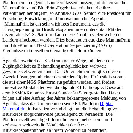
Plattformen im eigenen Lande verlassen müssen, auf denen sie die
MammaPrint- und BluePrint-Ergebnisse erhalten, die ihre
Patientinnen benötigen“, so Annuska Glas, Senior Vice President für
Forschung, Entwicklung und Innovationen bei Agendia.
„MammaPrint ist ein sehr wichtiges Instrument, das die
Therapieplanung für Brustkrebspatientinnen unterstützt. Mit der
dezentralen NGS-Plattform kann dieses Tool in vielen weiteren
Ländern angeboten werden. Dies bestätigt erneut, dass MammaPrint
und BluePrint mit Next-Generation-Sequenzierung (NGS)
Ergebnisse mit derselben Genauigkeit liefern können.“
Agendia erweitert das Spektrum neuer Wege, mit denen die
Zugänglichkeit zu Behandlungsmöglichkeiten weltweit
gewährleistet werden kann. Das Unternehmen bringt zu diesem
Zweck Lösungen mit einer dezentralen Option für Testkits voran,
die auf einer NGS-Plattform ausgeführt werden, und fördert
innovative Modalitäten wie die digitale KI-Pathologie. Diese auf
dem ESMO-Kongress Breast Cancer 2022 vorgestellten Daten
folgen auf eine Anfang des Jahres bekanntgegebene Meldung von
Agendia, dass das Unternehmen seine KI-Plattform
Digital
MammaPrint
in Brasilien voranbringt, um die Behandlung von
Brustkrebs möglicherweise grundlegend zu verändern. Die
Plattform stellt wichtige Informationen schneller bereit und
verbessert weltweit die Möglichkeit der Ärzte,
Brustkrebspatientinnen an ihrem Wohnort zu behandeln.