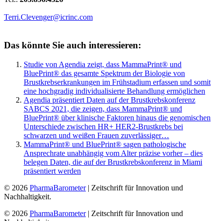
Terri.Clevenger@icrinc.com
Das könnte Sie auch interessieren:
Studie von Agendia zeigt, dass MammaPrint® und
BluePrint® das gesamte Spektrum der Biologie von
Brustkrebserkrankungen im Frühstadium erfassen und somit
eine hochgradig individualisierte Behandlung ermöglichen
Agendia präsentiert Daten auf der Brustkrebskonferenz
SABCS 2021, die zeigen, dass MammaPrint® und
BluePrint® über klinische Faktoren hinaus die genomischen
Unterschiede zwischen HR+ HER2-Brustkrebs bei
schwarzen und weißen Frauen zuverlässiger…
MammaPrint® und BluePrint® sagen pathologische
Ansprechrate unabhängig vom Alter präzise vorher – dies
belegen Daten, die auf der Brustkrebskonferenz in Miami
präsentiert werden
© 2026
PharmaBarometer
| Zeitschrift für Innovation und
Nachhaltigkeit.
© 2026
PharmaBarometer
| Zeitschrift für Innovation und