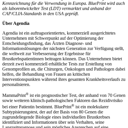
Kennzeichnung für die Verwendung in Europa. BluePrint wird auch
als laborentwickelter Test (LDT) vermarktet und anhand der
CAP/CLIA-Standards in den USA geprüft.
Über Agendia
Agendia ist ein auftragsorientiertes, kommerziell ausgerichtetes
Unternehmen mit Schwerpunkt auf der Optimierung der
Entscheidungsfindung, das Ärzten Diagnose- und
Informationslösungen der nächsten Generation zur Verfügung stellt,
die weltweit zur Verbesserung der Ergebnisse für
Brustkrebspatientinnen beitragen können. Das Unternehmen bietet
derzeit zwei kommerziell erhältliche Tests zur Erstellung von
Genomprofilen an, die Chirurgen, Onkologen und Pathologen dabei
helfen, die Behandlung von Frauen an kritischen
Interventionspunkten während ihres gesamten Krankheitsverlaufs zu
personalisieren.
®
MammaPrint
ist ein prognostischer Test, der anhand von 70 Genen
sowie weiteren klinisch-pathologischen Faktoren das Rezidivrisiko
®
bei einer Patientin bestimmt. BluePrint
ist ein molekularer
Subtypisierungstest, der auf der Basis von 80 Genen die
zugrundeliegende Biologie eines individuellen Brustkrebses
identifiziert und Informationen über sein Verhalten, seine
Langzeitprognose und sein mögliches Ansprechen auf eine