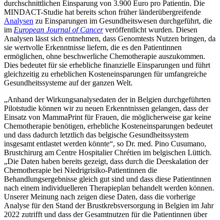
durchschnittlichen Einsparung von 3.900 Euro pro Patientin. Die
MINDACT-Studie hat bereits schon früher länderübergreifende
Analysen
zu Einsparungen im Gesundheitswesen durchgeführt, die
im
European Journal of Cancer
veröffentlicht wurden. Diesen
Analysen lässt sich entnehmen, dass Genomtests Nutzen bringen, da
sie wertvolle Erkenntnisse liefern, die es den Patientinnen
ermöglichen, ohne beschwerliche Chemotherapie auszukommen.
Dies bedeutet für sie erhebliche finanzielle Einsparungen und führt
gleichzeitig zu erheblichen Kosteneinsparungen für umfangreiche
Gesundheitssysteme auf der ganzen Welt.
„Anhand der Wirkungsanalysedaten der in Belgien durchgeführten
Pilotstudie können wir zu neuen Erkenntnissen gelangen, dass der
Einsatz von MammaPrint für Frauen, die möglicherweise gar keine
Chemotherapie benötigen, erhebliche Kosteneinsparungen bedeutet
und dass dadurch letztlich das belgische Gesundheitssystem
insgesamt entlastet werden könnte“, so Dr. med. Pino Cusumano,
Brustchirurg am Centre Hospitalier Chrétien im belgischen Lüttich.
„Die Daten haben bereits gezeigt, dass durch die Deeskalation der
Chemotherapie bei Niedrigrisiko-Patientinnen die
Behandlungsergebnisse gleich gut sind und dass diese Patientinnen
nach einem individuelleren Therapieplan behandelt werden können.
Unserer Meinung nach zeigen diese Daten, dass die vorherige
Analyse für den Stand der Brustkrebsversorgung in Belgien im Jahr
2022 zutrifft und dass der Gesamtnutzen für die Patientinnen über