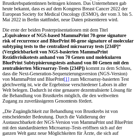
Brustkrebspatientinnen beitragen können. Das Unternehmen gab
heute bekannt, dass es auf dem Kongress Breast Cancer 2022 der
European Society for Medical Oncology (ESMO), der vom 3. bis 5.
Mai 2022 in Berlin stattfindet, neue Daten präsentieren wird.
Die erste der beiden Posterpräsentationen mit dem Titel
„Equivalence of NGS-based MammaPrint 70-gene signature
risk of recurrence and BluePrint 80-gene signature of molecular
subtyping tests to the centralized microarray tests [234P]“
(Vergleichbarkeit von NGS-basierten MammaPrint
Rezidivrisikotests anhand von 70 Genen und molekularen
BluePrint Subtypisierungstests anhand von 80 Genen mit den
zentralisierten Microarray-Tests [234P])
kommt zu dem Schluss,
dass die Next-Generation-Sequenzierungsversion (NGS-Version)
von MammaPrint und BluePrint
[1]
zum Microarray-basierten Test
gleichwertig ist, wie die Ergebnisse verschiedener Labors in aller
Welt belegen. Dadurch ist eine genauere dezentralisierte Lösung für
die Behandlung von Brustkrebs möglich, die den weltweiten
Zugang zu zuverlässigeren Genomtests fördert.
„Die Zugänglichkeit zur Behandlung von Brustkrebs ist von
entscheidender Bedeutung. Durch die Validierung der
Austauschbarkeit der NGS-Version von MammaPrint und BluePrint
mit den standardisierten Microarray-Tests eröffnen sich auf der
ganzen Welt ganz neue Möglichkeiten für Ärzte, die sich auf