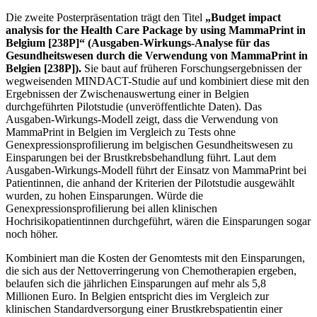
Die zweite Posterpräsentation trägt den Titel
„Budget impact
analysis for the Health Care Package by using MammaPrint in
Belgium
[238P]“ (Ausgaben-Wirkungs-Analyse für das
Gesundheitswesen durch die Verwendung von MammaPrint in
Belgien [238P]).
Sie baut auf früheren Forschungsergebnissen der
wegweisenden MINDACT-Studie auf und kombiniert diese mit den
Ergebnissen der Zwischenauswertung einer in Belgien
durchgeführten Pilotstudie (unveröffentlichte Daten). Das
Ausgaben-Wirkungs-Modell zeigt, dass die Verwendung von
MammaPrint in Belgien im Vergleich zu Tests ohne
Genexpressionsprofilierung im belgischen Gesundheitswesen zu
Einsparungen bei der Brustkrebsbehandlung führt. Laut dem
Ausgaben-Wirkungs-Modell führt der Einsatz von MammaPrint bei
Patientinnen, die anhand der Kriterien der Pilotstudie ausgewählt
wurden, zu hohen Einsparungen. Würde die
Genexpressionsprofilierung bei allen klinischen
Hochrisikopatientinnen durchgeführt, wären die Einsparungen sogar
noch höher.
Kombiniert man die Kosten der Genomtests mit den Einsparungen,
die sich aus der Nettoverringerung von Chemotherapien ergeben,
belaufen sich die jährlichen Einsparungen auf mehr als 5,8
Millionen Euro. In Belgien entspricht dies im Vergleich zur
klinischen Standardversorgung einer Brustkrebspatientin einer