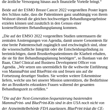
die ärztliche Versorgung hinaus auch finanzielle Vorteile bringt.“
Beide auf der ESMO Breast Cancer 2022 vorgestellten Poster legen
den Schluss nahe, dass die Patientinnen ganz unabhängig von ihrem
Wohnort überall die gleichen hochwertigen Behandlungsergebnisse
erzielen können und zusätzlich in den Genuss einer
kosteneffizienten Behandlungsplanung kommen.
„Die auf der EMSO 2022 vorgestellten Studien untermauern die
zentralen Anstrengungen von Agendia, damit unsere Genomtests für
eine breite Patientenschaft zugänglich und erschwinglich sind, ohne
die wissenschaftliche Integrität oder die Entscheidungsfindung zu
beeinträchtigen, damit Brustkrebspatientinnen die Klarheit erhalten,
die sie für ihre Behandlungsplanung benötigen“, so Bastiaan van der
Baan, Chief Clinical and Business Development Officer von
Agendia. „Wir setzen uns unermüdlich für die weltweite Einführung
von MammaPrint und BluePrint ein und freuen uns auf die
Fortsetzung derartiger Studien. Sie werden weitere Erkenntnisse
liefern, welche uns bei unserer Mission unterstützen, die Bedürfnisse
der an Brustkrebs erkrankten Frauen während der gesamten
Behandlungszeit zu erfüllen.“
1
Die auf der Next-Generation-Sequenzierung basierenden
MammaPrint- und BluePrint-Kits sind in den USA noch nicht von
der Arzneimittelbehörde FDA zugelassen.
BluePrint trägt die CE-