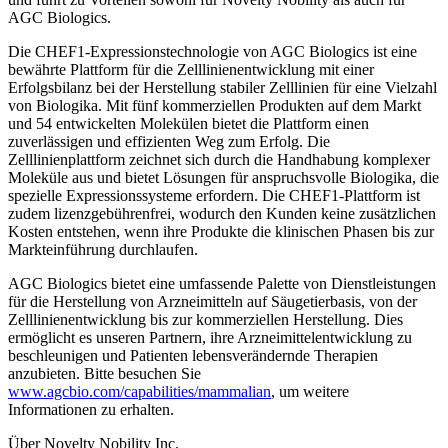
AGC Biologics.
Die CHEF1-Expressionstechnologie von AGC Biologics ist eine
bewährte Plattform für die Zelllinienentwicklung mit einer
Erfolgsbilanz bei der Herstellung stabiler Zelllinien für eine Vielzahl
von Biologika. Mit fünf kommerziellen Produkten auf dem Markt
und 54 entwickelten Molekülen bietet die Plattform einen
zuverlässigen und effizienten Weg zum Erfolg. Die
Zelllinienplattform zeichnet sich durch die Handhabung komplexer
Moleküle aus und bietet Lösungen für anspruchsvolle Biologika, die
spezielle Expressionssysteme erfordern. Die CHEF1-Plattform ist
zudem lizenzgebührenfrei, wodurch den Kunden keine zusätzlichen
Kosten entstehen, wenn ihre Produkte die klinischen Phasen bis zur
Markteinführung durchlaufen.
AGC Biologics bietet eine umfassende Palette von Dienstleistungen
für die Herstellung von Arzneimitteln auf Säugetierbasis, von der
Zelllinienentwicklung bis zur kommerziellen Herstellung. Dies
ermöglicht es unseren Partnern, ihre Arzneimittelentwicklung zu
beschleunigen und Patienten lebensverändernde Therapien
anzubieten. Bitte besuchen Sie
www.agcbio.com/capabilities/mammalian
, um weitere
Informationen zu erhalten.
Über Novelty Nobility Inc.