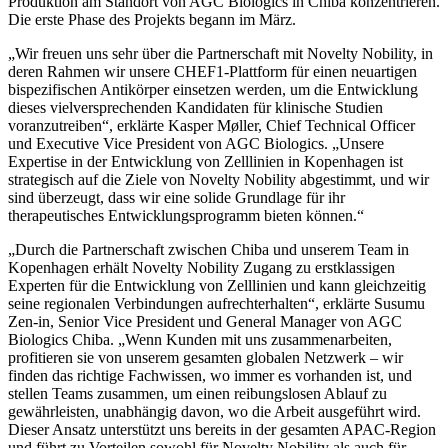
Produktion am Standort von AGC Biologics in Chiba konzentrieren.
Die erste Phase des Projekts begann im März.
„
Wir freuen uns sehr über die Partnerschaft mit Novelty Nobility, in
deren Rahmen wir unsere CHEF1-Plattform für einen neuartigen
bispezifischen Antikörper einsetzen werden, um die Entwicklung
dieses vielversprechenden Kandidaten für klinische Studien
voranzutreiben“, erklärte Kasper Møller, Chief Technical Officer
und Executive Vice President von AGC Biologics. „
Unsere
Expertise in der Entwicklung von Zelllinien in Kopenhagen ist
strategisch auf die Ziele von Novelty Nobility abgestimmt, und wir
sind überzeugt, dass wir eine solide Grundlage für ihr
therapeutisches Entwicklungsprogramm bieten können.“
„
Durch die Partnerschaft zwischen Chiba und unserem Team in
Kopenhagen erhält Novelty Nobility Zugang zu erstklassigen
Experten für die Entwicklung von Zelllinien und kann gleichzeitig
seine regionalen Verbindungen aufrechterhalten“, erklärte Susumu
Zen-in, Senior Vice President und General Manager von AGC
Biologics Chiba. „
Wenn Kunden mit uns zusammenarbeiten,
profitieren sie von unserem gesamten globalen Netzwerk – wir
finden das richtige Fachwissen, wo immer es vorhanden ist, und
stellen Teams zusammen, um einen reibungslosen Ablauf zu
gewährleisten, unabhängig davon, wo die Arbeit ausgeführt wird.
Dieser Ansatz unterstützt uns bereits in der gesamten APAC-Region
und führt zu Vorteilen sowohl für Novelty Nobility als auch für