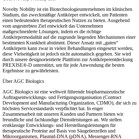
Novelty Nobility ist ein Biotechnologieunternehmen im klinischen
Stadium, das zweckmäßige Antikörper entwickelt, um Patienten
einen bedeutenden therapeutischen Nutzen zu bieten. Ausgehend
vom angestrebten Ziel entwickelt das Unternehmen
maßgeschneiderte Lösungen, indem es die richtige
Antikörpermodalität auf die zugrunde liegenden Mechanismen einer
bestimmten Krankheit abstimmt. Dieser Ansatz mit „guten“
Antikörpern kann zwar in vielen Behandlungen eingesetzt werden,
diese Vielseitigkeit ist jedoch nicht automatisch gegeben. Sie wird
durch unsere designorientierte Plattform zur Antikörperentdeckung
PREXISE®-D unterstützt, um für jede Anwendung die besten
Ergebnisse zu gewährleisten.
Über AGC Biologics
AGC Biologics ist eine weltweit führende biopharmazeutische
Auftragsentwicklungs- und Fertigungsorganisation (Contract
Development and Manufacturing Organization, CDMO), die sich zu
höchsten Servicestandards verpflichtet hat. In enger
Zusammenarbeit mit unseren Kunden und Partnern bieten wir
freundliche und fachkundige Dienstleistungen an. Wir stellen
erstklassige Entwicklungs- und Herstellungsleistungen für
therapeutische Proteine auf Basis von Säugetierzellen und
Mikroorganismen, Plasmid-DNA (pDNA), Messenger-RNA