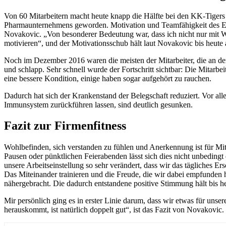
Von 60 Mitarbeitern macht heute knapp die Hälfte bei den KK-Tigers mi
Pharmaunternehmens geworden. Motivation und Teamfähigkeit des Ei
Novakovic. „Von besonderer Bedeutung war, dass ich nicht nur mit Wo
motivieren“, und der Motivationsschub hält laut Novakovic bis heute 
Noch im Dezember 2016 waren die meisten der Mitarbeiter, die an de
und schlapp. Sehr schnell wurde der Fortschritt sichtbar: Die Mitarbe
eine bessere Kondition, einige haben sogar aufgehört zu rauchen.
Dadurch hat sich der Krankenstand der Belegschaft reduziert. Vor alle
Immunsystem zurückführen lassen, sind deutlich gesunken.
Fazit zur Firmenfitness
Wohlbefinden, sich verstanden zu fühlen und Anerkennung ist für Mi
Pausen oder pünktlichen Feierabenden lässt sich dies nicht unbeding
unsere Arbeitseinstellung so sehr verändert, dass wir das tägliches
Das Miteinander trainieren und die Freude, die wir dabei empfunden h
nähergebracht. Die dadurch entstandene positive Stimmung hält bis he
Mir persönlich ging es in erster Linie darum, dass wir etwas für unse
herauskommt, ist natürlich doppelt gut“, ist das Fazit von Novakovic.