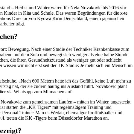
enstand – Herbst und Winter waren für Nela Novakovic bis 2016 vor
nken Kinder in Kita und Schule. Das waren Begründungen für die x-te
rations Director von Kyowa Kirin Deutschland, einem japanischen
beiter trägt.
echen?
twort: Bewegung. Nach einer Studie der Techniker Krankenkasse zum
erabend auf dem Sofa und bewegt sich weniger als eine halbe Stunde
en, die ihren Gesundheitszustand als weniger gut oder schlecht
 wissen wir nicht erst seit der TK-Studie: Je mehr sich ein Mensch im
aufschuhe. „Nach 600 Metern hatte ich das Gefühl, keine Luft mehr zu
itstag hat, der sie zudem häufig ins Ausland führt. Novakovic plant
beiter via Whatsapp zum Mitmachen auf.
 mit Novakovic zum gemeinsamen Laufen – mitten im Winter, angesteckt
anuar starten die „KK-Tigers“ mit regelmäßigem Training und
r Personal Trainer: Marcus Wedau, ehemaliger Profifußballer und
4. treten die KK -Tigers beim Düsseldorfer Marathon an.
ezeigt?