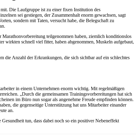
t. Die Laufgruppe ist zu einer fixen Institution des
nzelnen sei gestiegen, der Zusammenhalt enorm gewachsen, sagt
rten, sondern mit Taten, versucht habe, die Belegschaft zu
an.
r Marathonvorbereitung teilgenommen haben, ziemlich konditionslos
iter wirkten schnell viel fitter, haben abgenommen, Muskeln aufgebaut,
m die Anzahl der Erkrankungen, die sich sichtbar auf ein schlechtes
tarbeiter in einem Unternehmen enorm wichtig. Mit regelmäßigen
t erreichen. „Durch die gemeinsamen Trainingsvorbereitungen hat sich
 Erscheinen im Büro nun sogar als angenehme Freude empfinden können.
aben, die gegenseitige Unterstützung hat uns Mitarbeiter einander
ute an.
re Gesundheit tun, dass dabei noch so ein positiver Nebeneffekt