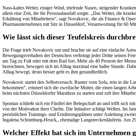
Nass-kaltes Wetter, eisiger Wind, triefende Nasen, steigender Krank
allem eine Zeit, die für Personalausfall sorgte. „Das Wetter, die kra
Erkältung von Mitarbeitern“, sagt Novakovic, die als Finance & Ope
Pharmaunternehmen mit Sitz in Düsseldorf, Verantwortung für 60 Mitar
Wie lässt sich dieser Teufelskreis durchbr
Die Frage trieb Novakovic um und brachte sie auf eine einfache An
Bewegungsverhalten der Deutschen verbringt jeder Dritte seinen Fei
am Tag zu Fuß oder mit dem Rad fort. Mehr als 40 Prozent der Mensch
bezeichnen, bewegen sich im Alltag maximal eine halbe Stunde. Dabei
Alltag bewegt, desto besser geht es ihm gesundheitlich.
Novakovic startet den Selbstversuch: Runter vom Sofa, rein in die L
bekommen“, erinnert sich die zweifache Mutter, die einen langen Arbe
beim nächsten Düsseldorfer Marathon zu starten und ruft ihre Mitar
Spontan schließt sich ein Fünftel der Belegschaft an und trifft sich
von der Motivation ihrer Chefin. Die Initiative schlägt Wellen. Im J
persönlichen Trainings- und Ernährungsplänen unter Anleitung zweie
Ingalena Schömburg-Heuck,, ehemalige Langstreckenläuferin. Am 29.
Welcher Effekt hat sich im Unternehmen g