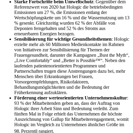
Starke Fortschritte beim Umweltschutz
: Gegenüber dem
Referenzwert von 2020 hat Hologic die betriebsbedingten
Emissionen um 27 %, die Emissionen entlang der
Wertschöpfungskette um 16 % und die Wassernutzung um 13
% gesenkt. Gleichzeitig wurden 62 % der Abfälle von
Deponien ferngehalten und 52 % des Stroms aus
erneuerbaren Energien bezogen.
Sensibilisierung für wichtige Gesundheitsthemen
: Hologic
erzielte mehr als 60 Millionen Medienkontakte im Rahmen
von Initiativen zur Sensibilisierung für Themen der
Frauengesundheit, darunter die Kampagnen „Bust the Myth“,
„Live Comfortably“ und „Better is Possible™“. Neben den
laufenden patientenorientierten Programmen und
Partnerschaften trugen diese Anstrengungen dazu bei, mehr
Menschen über Erkrankungen bei Frauen,
Vorsorgeempfehlungen, Risikofaktoren,
Behandlungsmöglichkeiten und die Bedeutung der
Früherkennung aufzuklären.
Förderung einer werteorientierten Unternehmenskultur
:
93 % der Mitarbeitenden geben an, dass der Auftrag von
Hologic ihrer Arbeit Sinn und Bedeutung verleiht. Zum
fünften Mal in Folge erhielt das Unternehmen die höchste
Auszeichnung von Gallup für Mitarbeiterengagement, womit
Hologic im Vergleich zu Unternehmen ähnlicher Größe im
98.
Perzentil rangiert.