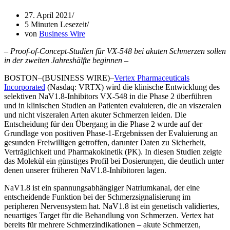
27. April 2021
5 Minuten Lesezeit
von
Business Wire
– Proof-of-Concept-Studien für VX-548 bei akuten Schmerzen sollen
in der zweiten Jahreshälfte beginnen –
BOSTON–(BUSINESS WIRE)–
Vertex Pharmaceuticals
Incorporated
(Nasdaq: VRTX) wird die klinische Entwicklung des
selektiven NaV1.8-Inhibitors VX-548 in die Phase 2 überführen
und in klinischen Studien an Patienten evaluieren, die an viszeralen
und nicht viszeralen Arten akuter Schmerzen leiden. Die
Entscheidung für den Übergang in die Phase 2 wurde auf der
Grundlage von positiven Phase-1-Ergebnissen der Evaluierung an
gesunden Freiwilligen getroffen, darunter Daten zu Sicherheit,
Verträglichkeit und Pharmakokinetik (PK). In diesen Studien zeigte
das Molekül ein günstiges Profil bei Dosierungen, die deutlich unter
denen unserer früheren NaV1.8-Inhibitoren lagen.
NaV1.8 ist ein spannungsabhängiger Natriumkanal, der eine
entscheidende Funktion bei der Schmerzsignalisierung im
peripheren Nervensystem hat. NaV1.8 ist ein genetisch validiertes,
neuartiges Target für die Behandlung von Schmerzen. Vertex hat
bereits für mehrere Schmerzindikationen – akute Schmerzen,