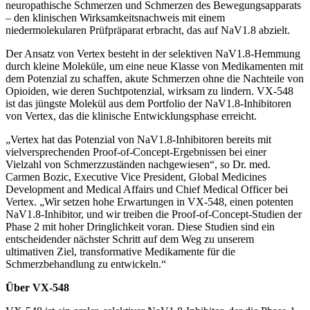
neuropathische Schmerzen und Schmerzen des Bewegungsapparats
– den klinischen Wirksamkeitsnachweis mit einem
niedermolekularen Prüfpräparat erbracht, das auf NaV1.8 abzielt.
Der Ansatz von Vertex besteht in der selektiven NaV1.8-Hemmung
durch kleine Moleküle, um eine neue Klasse von Medikamenten mit
dem Potenzial zu schaffen, akute Schmerzen ohne die Nachteile von
Opioiden, wie deren Suchtpotenzial, wirksam zu lindern. VX-548
ist das jüngste Molekül aus dem Portfolio der NaV1.8-Inhibitoren
von Vertex, das die klinische Entwicklungsphase erreicht.
„Vertex hat das Potenzial von NaV1.8-Inhibitoren bereits mit
vielversprechenden Proof-of-Concept-Ergebnissen bei einer
Vielzahl von Schmerzzuständen nachgewiesen“, so Dr. med.
Carmen Bozic, Executive Vice President, Global Medicines
Development and Medical Affairs und Chief Medical Officer bei
Vertex. „Wir setzen hohe Erwartungen in VX-548, einen potenten
NaV1.8-Inhibitor, und wir treiben die Proof-of-Concept-Studien der
Phase 2 mit hoher Dringlichkeit voran. Diese Studien sind ein
entscheidender nächster Schritt auf dem Weg zu unserem
ultimativen Ziel, transformative Medikamente für die
Schmerzbehandlung zu entwickeln.“
Über VX-548