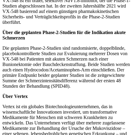
VX-548 ist ein oraler, selektiver NaV1.8-Inhibitor, der die Phase-1-
Studien abgeschlossen hat. In der zweiten Jahreshälfte 2021 wird
VX-548 basierend auf einem günstigen pharmakokinetischen
Sicherheits- und Verträglichkeitsprofils in die Phase-2-Studien
überführt.
Über die geplanten Phase-2-Studien für die Indikation akute
Schmerzen
Die geplanten Phase-2-Studien sind randomisierte, doppelblinde,
placebokontrollierte Studien zur Evaluierung mehrerer Dosen von
VX-548 bei Patienten mit akuten Schmerzen nach einer
Bunionektomie oder Bauchdeckenstraffung. Beide Studien werden
auch einen Hydrocodon/Acetaminophen-Arm einschließen. Der
primäre Endpunkt beider geplanter Studien ist die zeitgewichtete
Summe der Schmerzintensitätsdifferenz während der ersten 48
Stunden der Behandlung (SPID48).
Über Vertex
Vertex ist ein globales Biotechnologieunternehmen, das in
wissenschaftliche Innovationen investiert, um transformative
Medikamente für Menschen mit schweren Krankheiten zu
entwickeln. Das Unternehmen verfügt über mehrere zugelassene
Medikamente zur Behandlung der Ursache der Mukoviszidose –
einer seltenen, lebensbedrohlichen genetischen Erkrankung – und