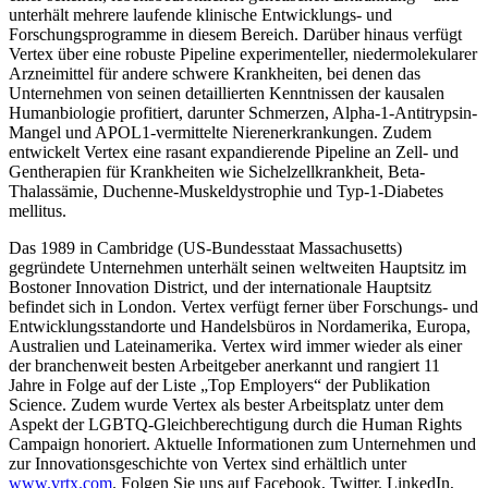
unterhält mehrere laufende klinische Entwicklungs- und
Forschungsprogramme in diesem Bereich. Darüber hinaus verfügt
Vertex über eine robuste Pipeline experimenteller, niedermolekularer
Arzneimittel für andere schwere Krankheiten, bei denen das
Unternehmen von seinen detaillierten Kenntnissen der kausalen
Humanbiologie profitiert, darunter Schmerzen, Alpha-1-Antitrypsin-
Mangel und APOL1-vermittelte Nierenerkrankungen. Zudem
entwickelt Vertex eine rasant expandierende Pipeline an Zell- und
Gentherapien für Krankheiten wie Sichelzellkrankheit, Beta-
Thalassämie, Duchenne-Muskeldystrophie und Typ-1-Diabetes
mellitus.
Das 1989 in Cambridge (US-Bundesstaat Massachusetts)
gegründete Unternehmen unterhält seinen weltweiten Hauptsitz im
Bostoner Innovation District, und der internationale Hauptsitz
befindet sich in London. Vertex verfügt ferner über Forschungs- und
Entwicklungsstandorte und Handelsbüros in Nordamerika, Europa,
Australien und Lateinamerika. Vertex wird immer wieder als einer
der branchenweit besten Arbeitgeber anerkannt und rangiert 11
Jahre in Folge auf der Liste „Top Employers“ der Publikation
Science. Zudem wurde Vertex als bester Arbeitsplatz unter dem
Aspekt der LGBTQ-Gleichberechtigung durch die Human Rights
Campaign honoriert. Aktuelle Informationen zum Unternehmen und
zur Innovationsgeschichte von Vertex sind erhältlich unter
www.vrtx.com
. Folgen Sie uns auf Facebook, Twitter, LinkedIn,