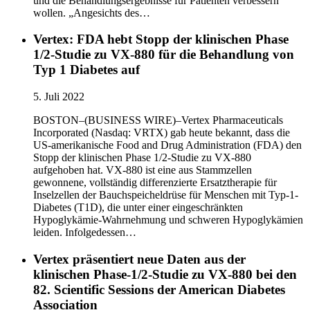
und die Behandlungsergebnisse für Patienten verbessern
wollen. „Angesichts des…
Vertex: FDA hebt Stopp der klinischen Phase
1/2-Studie zu VX-880 für die Behandlung von
Typ 1 Diabetes auf
5. Juli 2022
BOSTON–(BUSINESS WIRE)–Vertex Pharmaceuticals
Incorporated (Nasdaq: VRTX) gab heute bekannt, dass die
US-amerikanische Food and Drug Administration (FDA) den
Stopp der klinischen Phase 1/2-Studie zu VX-880
aufgehoben hat. VX-880 ist eine aus Stammzellen
gewonnene, vollständig differenzierte Ersatztherapie für
Inselzellen der Bauchspeicheldrüse für Menschen mit Typ-1-
Diabetes (T1D), die unter einer eingeschränkten
Hypoglykämie-Wahrnehmung und schweren Hypoglykämien
leiden. Infolgedessen…
Vertex präsentiert neue Daten aus der
klinischen Phase-1/2-Studie zu VX-880 bei den
82. Scientific Sessions der American Diabetes
Association