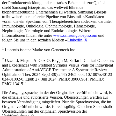
der Produktentwicklung und ein starkes Bekenntnis zur Qualität
strebt Samsung Bioepis an, das weltweit führende
biopharmazeutische Unternehmen zu werden. Samsung Bioepis
treibt weiterhin eine breite Pipeline von Biosimilar-Kandidaten
voran, die ein Spektrum von Therapiebereichen abdecken, darunter
Immunologie, Onkologie, Ophthalmologie, Hämatologie,
Nephrologie, Neurologie und Endokrinologie. Weitere
Informationen finden Sie unter
www.samsungbioepis.com
und
folgen Sie uns in den sozialen Medien –
LinkedIn
,
X
.
1
Lucentis ist eine Marke von Genentech Inc.
2
Uzzan J, Mapani A, Cox O, Bagijn M, Saffar I. Clinical Outcomes
and Experiences with Prefilled Syringes Versus Vials for Intravitreal
Administration of Anti-VEGF Treatments: A Systematic Review.
Ophthalmol Ther. 2024 Sep;13(9):2445-2465. doi: 10.1007/s40123-
024-01002-0. Epub 27. Juli 2024. PMID: 39066961; PMCID:
PMC11341511.
Die Ausgangssprache, in der der Originaltext veröffentlicht wird, ist
die offizielle und autorisierte Version. Übersetzungen werden zur
besseren Verständigung mitgeliefert. Nur die Sprachversion, die im
Original veröffentlicht wurde, ist rechtsgültig. Gleichen Sie deshalb
Übersetzungen mit der originalen Sprachversion der
Veröffentlichung ab.