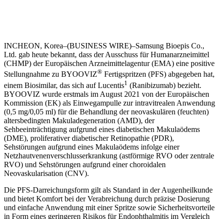
INCHEON, Korea–(BUSINESS WIRE)–Samsung Bioepis Co.,
Ltd. gab heute bekannt, dass der Ausschuss für Humanarzneimittel
(CHMP) der Europäischen Arzneimittelagentur (EMA) eine positive
®
Stellungnahme zu BYOOVIZ
Fertigspritzen (PFS) abgegeben hat,
1
einem Biosimilar, das sich auf Lucentis
(Ranibizumab) bezieht.
BYOOVIZ wurde erstmals im August 2021 von der Europäischen
Kommission (EK) als Einwegampulle zur intravitrealen Anwendung
(0,5 mg/0,05 ml) für die Behandlung der neovaskulären (feuchten)
altersbedingten Makuladegeneration (AMD), der
Sehbeeinträchtigung aufgrund eines diabetischen Makulaödems
(DME), proliferativer diabetischer Retinopathie (PDR),
Sehstörungen aufgrund eines Makulaödems infolge einer
Netzhautvenenverschlusserkrankung (astförmige RVO oder zentrale
RVO) und Sehstörungen aufgrund einer choroidalen
Neovaskularisation (CNV).
Die PFS-Darreichungsform gilt als Standard in der Augenheilkunde
und bietet Komfort bei der Verabreichung durch präzise Dosierung
und einfache Anwendung mit einer Spritze sowie Sicherheitsvorteile
in Form eines geringeren Risikos für Endophthalmitis im Vergleich