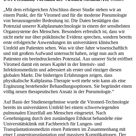
„Mit dem erfolgreichen Abschluss dieser Studie stehen wir an
einem Punkt, der für Viromed und für die moderne Pneumologie
von herausragender Bedeutung ist. Die Daten bestätigen das
Potenzial unserer Kaltplasmatechnologie in einem der sensibelsten
Organsysteme des Menschen. Besonders erfreulich ist, dass wir
nicht mehr nur über präklinische Evidenz sprechen, sondern bereits
erste erfolgreiche Anwendungen im universitären klinischen
Umfeld am Patienten sehen. Was wir über Jahre wissenschaftlich
und mit großem Aufwand untersucht haben, zeigt nun auch am
Patienten ein beeindruckendes Potenzial. Aus unserer Sicht eröffnet
Viromed damit ein neues Kapitel in der Intensiv- und
Infektionsmedizin und adressiert als erster und einziger diesen
globalen Markt. Die bisherigen Erfahrungen zeigen, dass
physikalische Kaltplasma-Therapie weit mehr sein kann als eine
Ergänzung bestehender Behandlungsoptionen. Sie begründet einen
völlig neuen therapeutischen Ansatz in der Pneumologie.“
Auf Basis der Studienergebnisse wurde die Viromed-Technologie
bereits im universitären Umfeld bei einem schwerwiegenden
pulmonalen Einzelfall am Menschen eingesetzt. Nach
Genehmigung durch den zuständigen Ethikrat behandelte eine
Universitätsklinik mit Fachbereich für Lungen- und
Transplantationsmedizin einen Patienten im Zusammenhang mit
einer Lungentransplantation und massiven Komplikationen. Der