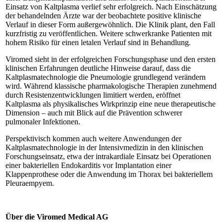
Einsatz von Kaltplasma verlief sehr erfolgreich. Nach Einschätzung
der behandelnden Ärzte war der beobachtete positive klinische
Verlauf in dieser Form außergewöhnlich. Die Klinik plant, den Fall
kurzfristig zu veröffentlichen. Weitere schwerkranke Patienten mit
hohem Risiko für einen letalen Verlauf sind in Behandlung.
Viromed sieht in der erfolgreichen Forschungsphase und den ersten
klinischen Erfahrungen deutliche Hinweise darauf, dass die
Kaltplasmatechnologie die Pneumologie grundlegend verändern
wird. Während klassische pharmakologische Therapien zunehmend
durch Resistenzentwicklungen limitiert werden, eröffnet
Kaltplasma als physikalisches Wirkprinzip eine neue therapeutische
Dimension – auch mit Blick auf die Prävention schwerer
pulmonaler Infektionen.
Perspektivisch kommen auch weitere Anwendungen der
Kaltplasmatechnologie in der Intensivmedizin in den klinischen
Forschungseinsatz, etwa der intrakardiale Einsatz bei Operationen
einer bakteriellen Endokarditis vor Implantation einer
Klappenprothese oder die Anwendung im Thorax bei bakteriellem
Pleuraempyem.
Über die Viromed Medical AG