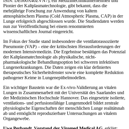
ISIN: DE000A40ZVN7), ein Medizintechnikunternehmen und
Pionier der Kaltplasmatechnologie, gibt bekannt, dass die
mehrjährige Forschung zur Anwendung von kaltem
atmosphärischem Plasma (Cold Atmospheric Plasma, CAP) in der
Lunge erfolgreich abgeschlossen wurde. Die Studiendaten werden
nun zur Veröffentlichung bei einem renommierten
wissenschaftlichen Journal eingereicht.
Im Fokus der Studie stand insbesondere die ventilatorassoziierte
Pneumonie (VAP) – eine der kritischsten Herausforderungen der
modernen Intensivmedizin. Die Ergebnisse bestätigen das Potenzial
der Kaltplasmatechnologie als physikalische, nicht-
pharmakologische Behandlungsoption bei schweren infektiösen
Lungenerkrankungen. Die Daten zeigen ein klar definiertes
therapeutisches Sicherheitsfenster sowie eine komplette Reduktion
pathogener Keime in Lungenepithelmodellen.
Ein wichtiger Baustein war die Ex-vivo-Validierung an vitalen
Lungen in Zusammenarbeit mit der Universität des Saarlandes und
der Medizinischen Hochschule Hannover. Das eingesetzte isolierte,
ventilations- und perfusionsfähige Lungenmodell bildet zentrale
physiologische Eigenschaften der menschlichen Lunge realitätsnah
ab und ermöglicht reproduzierbare Untersuchungen an vitalem
Organgewebe.
Uwe Perbandt, Vorstand der Viromed Medical AG
, erklärt: