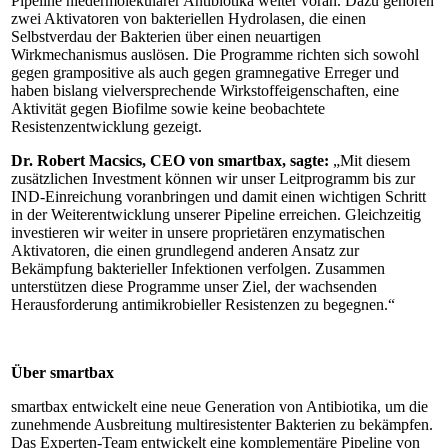
Pipeline niedermolekularer Antibiotika weiter voran. Dazu gehören
zwei Aktivatoren von bakteriellen Hydrolasen, die einen
Selbstverdau der Bakterien über einen neuartigen
Wirkmechanismus auslösen. Die Programme richten sich sowohl
gegen grampositive als auch gegen gramnegative Erreger und
haben bislang vielversprechende Wirkstoffeigenschaften, eine
Aktivität gegen Biofilme sowie keine beobachtete
Resistenzentwicklung gezeigt.
Dr. Robert Macsics, CEO von smartbax, sagte:
„Mit diesem
zusätzlichen Investment können wir unser Leitprogramm bis zur
IND-Einreichung voranbringen und damit einen wichtigen Schritt
in der Weiterentwicklung unserer Pipeline erreichen. Gleichzeitig
investieren wir weiter in unsere proprietären enzymatischen
Aktivatoren, die einen grundlegend anderen Ansatz zur
Bekämpfung bakterieller Infektionen verfolgen. Zusammen
unterstützen diese Programme unser Ziel, der wachsenden
Herausforderung antimikrobieller Resistenzen zu begegnen.“
Über smartbax
smartbax entwickelt eine neue Generation von Antibiotika, um die
zunehmende Ausbreitung multiresistenter Bakterien zu bekämpfen.
Das Experten-Team entwickelt eine komplementäre Pipeline von