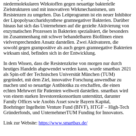
niedermolekularen Wirkstoffen gegen neuartige bakterielle
Zielstrukturen und mit innovativen Wirkmechanismen, um
Resistenzen zu umgehen. Das Leitprogramm ist ein neuer Inhibitor
der Lipopolysaccharidsynthese gramnegativer Bakterien. Darüber
hinaus hat sich das Unternehmen auf die gezielte Aktivierung von
enzymatischen Prozessen in Bakterien spezialisiert, die besonders
im Zusammenhang mit schwer behandelbaren Biofilmen einen
vielversprechenden Ansatz darstellen. Zwei Aktivatoren, die
sowohl gegen grampositive als auch gegen gramnegative Bakterien
wirksam sind, befinden sich in der Entwicklung.
In dem Wissen, dass die Resistenzkrise von morgen nur durch
heutiges Handeln abgewendet werden kann, wurde smartbax 2021
als Spin-off der Technischen Universität München (TUM)
gegründet, mit dem Ziel, innovative Forschung anwendbar zu
machen und so neuartige Antibiotika zu erschaffen, die einen
echten Mehrwert für Patienten weltweit darstellen. smartbax wird
von einem starken Investorenkonsortium unterstützt, darunter
Family Offices wie Anobis Asset sowie Bayern Kapital,
Boehringer Ingelheim Venture Fund (BIVF), HTGF – High-Tech
Gründerfonds, und UnternehmerTUM Funding for Innovators.
Link zur Website:
https://www.smartbax.de/