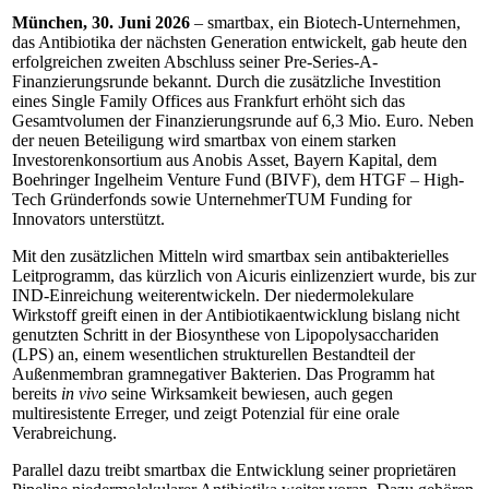
München, 30. Juni 2026
– smartbax, ein Biotech-Unternehmen,
das Antibiotika der nächsten Generation entwickelt, gab heute den
erfolgreichen zweiten Abschluss seiner Pre-Series-A-
Finanzierungsrunde bekannt. Durch die zusätzliche Investition
eines Single Family Offices aus Frankfurt erhöht sich das
Gesamtvolumen der Finanzierungsrunde auf 6,3 Mio. Euro. Neben
der neuen Beteiligung wird smartbax von einem starken
Investorenkonsortium aus Anobis Asset, Bayern Kapital, dem
Boehringer Ingelheim Venture Fund (BIVF), dem HTGF – High-
Tech Gründerfonds sowie UnternehmerTUM Funding for
Innovators unterstützt.
Mit den zusätzlichen Mitteln wird smartbax sein antibakterielles
Leitprogramm, das kürzlich von Aicuris einlizenziert wurde, bis zur
IND-Einreichung weiterentwickeln. Der niedermolekulare
Wirkstoff greift einen in der Antibiotikaentwicklung bislang nicht
genutzten Schritt in der Biosynthese von Lipopolysacchariden
(LPS) an, einem wesentlichen strukturellen Bestandteil der
Außenmembran gramnegativer Bakterien. Das Programm hat
bereits
in vivo
seine Wirksamkeit bewiesen, auch gegen
multiresistente Erreger, und zeigt Potenzial für eine orale
Verabreichung.
Parallel dazu treibt smartbax die Entwicklung seiner proprietären