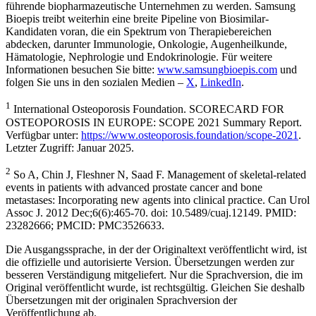
führende biopharmazeutische Unternehmen zu werden. Samsung
Bioepis treibt weiterhin eine breite Pipeline von Biosimilar-
Kandidaten voran, die ein Spektrum von Therapiebereichen
abdecken, darunter Immunologie, Onkologie, Augenheilkunde,
Hämatologie, Nephrologie und Endokrinologie. Für weitere
Informationen besuchen Sie bitte:
www.samsungbioepis.com
und
folgen Sie uns in den sozialen Medien –
X
,
LinkedIn
.
1
International Osteoporosis Foundation. SCORECARD FOR
OSTEOPOROSIS IN EUROPE: SCOPE 2021 Summary Report.
Verfügbar unter:
https://www.osteoporosis.foundation/scope-2021
.
Letzter Zugriff: Januar 2025.
2
So A, Chin J, Fleshner N, Saad F. Management of skeletal-related
events in patients with advanced prostate cancer and bone
metastases: Incorporating new agents into clinical practice. Can Urol
Assoc J. 2012 Dec;6(6):465-70. doi: 10.5489/cuaj.12149. PMID:
23282666; PMCID: PMC3526633.
Die Ausgangssprache, in der der Originaltext veröffentlicht wird, ist
die offizielle und autorisierte Version. Übersetzungen werden zur
besseren Verständigung mitgeliefert. Nur die Sprachversion, die im
Original veröffentlicht wurde, ist rechtsgültig. Gleichen Sie deshalb
Übersetzungen mit der originalen Sprachversion der
Veröffentlichung ab.