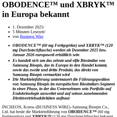
OBODENCE™ und XBRYK™
in Europa bekannt
1. Dezember 2025
5 Minuten Lesezeit
von
Business Wire
OBODENCE™ (60 mg Fertigspritze) und XBRYK™ (120
mg Durchstechflasche) werden ab Dezember 2025 bzw.
Januar 2026 europaweit erhältlich sein
Es handelt sich um das zehnte
und elfte
Biosimilar von
Samsung Bioepis, das in Europa in den Handel kommt,
sowie das zweite und dritte Produkt, das direkt von
Samsung Bioepis vermarktet wird
Die Markteinführung untermauert die Führungsposition
von Samsung Bioepis im europäischen Biosimilars-Segment
in einer Phase, in der das Unternehmen sein Portfolio auf
Endokrinologie ausweitet und auf seinen zunehmenden
Direktvertriebsaktivitäten aufbaut
INCHEON, Korea–(BUSINESS WIRE)–Samsung Bioepis Co.,
Ltd. hat heute die Markteinführung von
OBODENCE™
(60 mg
Fertigspritze) und
XBRYK™
(120 mg Durchstechflasche) bekannt