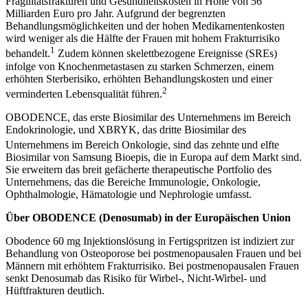
Fragilitätsfrakturen und Gesundheitskosten in Höhe von 56
Milliarden Euro pro Jahr. Aufgrund der begrenzten
Behandlungsmöglichkeiten und der hohen Medikamentenkosten
wird weniger als die Hälfte der Frauen mit hohem Frakturrisiko
1
behandelt.
Zudem können skelettbezogene Ereignisse (SREs)
infolge von Knochenmetastasen zu starken Schmerzen, einem
erhöhten Sterberisiko, erhöhten Behandlungskosten und einer
2
verminderten Lebensqualität führen.
OBODENCE, das erste Biosimilar des Unternehmens im Bereich
Endokrinologie, und XBRYK, das dritte Biosimilar des
Unternehmens im Bereich Onkologie, sind das zehnte
und elfte
Biosimilar von Samsung Bioepis, die in Europa auf dem Markt sind.
Sie erweitern das breit gefächerte therapeutische Portfolio des
Unternehmens, das die Bereiche Immunologie, Onkologie,
Ophthalmologie, Hämatologie und Nephrologie umfasst.
Über OBODENCE (Denosumab) in der Europäischen Union
Obodence 60 mg Injektionslösung in Fertigspritzen ist indiziert zur
Behandlung von Osteoporose bei postmenopausalen Frauen und bei
Männern mit erhöhtem Frakturrisiko. Bei postmenopausalen Frauen
senkt Denosumab das Risiko für Wirbel-, Nicht-Wirbel- und
Hüftfrakturen deutlich.