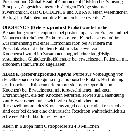
President und Global Head of Commercial Division bei Samsung
Bioepis. „
Angesichts unserer bisherigen Erfolge sind wir
zuversichtlich, dass OBODENCE und XBRYK einen wesentlichen
Beitrag für Patienten und ihre Familien leisten werden.“
OBODENCE (Referenzprodukt Prolia)
wurde für die
Behandlung von Osteoporose bei postmenopausalen Frauen und bei
Männern mit erhöhtem Frakturrisiko, von Knochenschwund im
Zusammenhang mit einer Hormonablation bei Männern mit
Prostatakrebs und erhöhtem Frakturrisiko sowie von
Knochenschwund im Zusammenhang mit einer langfristigen
systemischen Glukokortikoidtherapie bei erwachsenen Patienten mit
erhöhtem Frakturrisiko zugelassen.
XBRYK (Referenzprodukt Xgeva)
wurde zur Vorbeugung von
skelettbezogenen Ereignissen (pathologische Fraktur, Bestrahlung
des Knochens, Rückenmarkkompression oder Operation am
Knochen) bei Erwachsenen mit fortgeschrittenen malignen
Erkrankungen, die den Knochen betreffen, sowie zur Behandlung
von Erwachsenen und skelettreifen Jugendlichen mit
Riesenzelltumoren des Knochens zugelassen, die nicht resezierbar
sind oder bei denen eine chirurgische Resektion wahrscheinlich zu
schwerer Morbidität führen würde.
Allein in Europa führt Osteoporose zu 4,3 Millionen