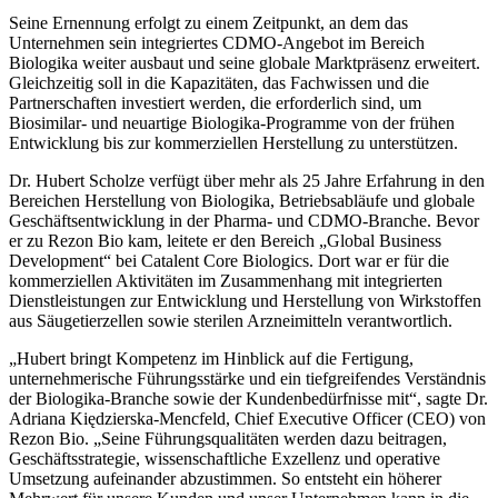
Seine Ernennung erfolgt zu einem Zeitpunkt, an dem das
Unternehmen sein integriertes CDMO-Angebot im Bereich
Biologika weiter ausbaut und seine globale Marktpräsenz erweitert.
Gleichzeitig soll in die Kapazitäten, das Fachwissen und die
Partnerschaften investiert werden, die erforderlich sind, um
Biosimilar- und neuartige Biologika-Programme von der frühen
Entwicklung bis zur kommerziellen Herstellung zu unterstützen.
Dr. Hubert Scholze verfügt über mehr als 25 Jahre Erfahrung in den
Bereichen Herstellung von Biologika, Betriebsabläufe und globale
Geschäftsentwicklung in der Pharma- und CDMO-Branche. Bevor
er zu Rezon Bio kam, leitete er den Bereich „Global Business
Development“ bei Catalent Core Biologics. Dort war er für die
kommerziellen Aktivitäten im Zusammenhang mit integrierten
Dienstleistungen zur Entwicklung und Herstellung von Wirkstoffen
aus Säugetierzellen sowie sterilen Arzneimitteln verantwortlich.
„Hubert bringt Kompetenz im Hinblick auf die Fertigung,
unternehmerische Führungsstärke und ein tiefgreifendes Verständnis
der Biologika-Branche sowie der Kundenbedürfnisse mit“, sagte Dr.
Adriana Kiędzierska-Mencfeld, Chief Executive Officer (CEO) von
Rezon Bio. „Seine Führungsqualitäten werden dazu beitragen,
Geschäftsstrategie, wissenschaftliche Exzellenz und operative
Umsetzung aufeinander abzustimmen. So entsteht ein höherer