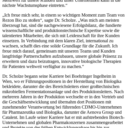
Mehrwert für unsere Kunden und unser Unternehmen kann in die
nächste Wachstumsphase eintreten.“
„Ich freue mich sehr, in einem so wichtigen Moment zum Team von
Rezon Bio zu stoßen“, sagte Dr. Scholze. „Was mich am meisten
überzeugt hat, sind die nachgewiesene Erfolgsbilanz, die fundierte
wissenschaftliche und produktionstechnische Expertise sowie die
talentierten Mitarbeiter, die sich mit Leidenschaft für ihre Kunden
einsetzen. In Verbindung mit dem klaren Ziel, international zu
wachsen, schafft dies eine solide Grundlage für die Zukunft. Ich
freue mich darauf, gemeinsam mit unseren Teams und Kunden
langfristige Partnerschaften aufzubauen, unsere globale Präsenz zu
erweitern und dazu beizutragen, innovative biologische Therapien
für Patienten weltweit verfügbar zu machen.“
Dr. Scholze begann seine Karriere bei Boehringer Ingelheim in
Wien, wo er Führungspositionen in der Herstellung von Biologika
bekleidete, darunter die des Bereichsleiters einer großtechnischen
mikrobiellen Fermentationsanlage und des Produktionsleiters. Nach
mehreren Jahren in der Produktion wechselte er in den Vertrieb und
die Geschäftsentwicklung und übernahm dort Positionen mit
zunehmender Verantwortung bei führenden CDMO-Unternehmen
für Pharmazeutika und Biologika, darunter die Aenova Group und
Catalent. Im Laufe seiner Karriere hat er mit aufstrebenden Biotech-
Unternehmen und globalen Pharmakonzernen zusammengearbeitet
und Projekte von der frühen Entwicklungsphase bis hin zur