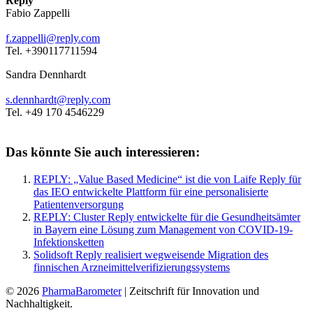
Reply
Fabio Zappelli
f.zappelli@reply.com
Tel. +390117711594
Sandra Dennhardt
s.dennhardt@reply.com
Tel. +49 170 4546229
Das könnte Sie auch interessieren:
REPLY: „Value Based Medicine“ ist die von Laife Reply für
das IEO entwickelte Plattform für eine personalisierte
Patientenversorgung
REPLY: Cluster Reply entwickelte für die Gesundheitsämter
in Bayern eine Lösung zum Management von COVID-19-
Infektionsketten
Solidsoft Reply realisiert wegweisende Migration des
finnischen Arzneimittelverifizierungssystems
© 2026
PharmaBarometer
| Zeitschrift für Innovation und
Nachhaltigkeit.