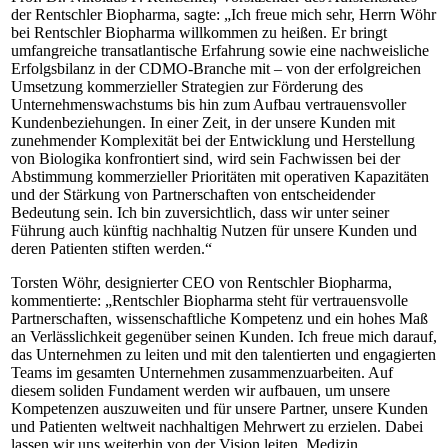
der Rentschler Biopharma, sagte: „Ich freue mich sehr, Herrn Wöhr
bei Rentschler Biopharma willkommen zu heißen. Er bringt
umfangreiche transatlantische Erfahrung sowie eine nachweisliche
Erfolgsbilanz in der CDMO-Branche mit – von der erfolgreichen
Umsetzung kommerzieller Strategien zur Förderung des
Unternehmenswachstums bis hin zum Aufbau vertrauensvoller
Kundenbeziehungen. In einer Zeit, in der unsere Kunden mit
zunehmender Komplexität bei der Entwicklung und Herstellung
von Biologika konfrontiert sind, wird sein Fachwissen bei der
Abstimmung kommerzieller Prioritäten mit operativen Kapazitäten
und der Stärkung von Partnerschaften von entscheidender
Bedeutung sein. Ich bin zuversichtlich, dass wir unter seiner
Führung auch künftig nachhaltig Nutzen für unsere Kunden und
deren Patienten stiften werden.“
Torsten Wöhr, designierter CEO von Rentschler Biopharma,
kommentierte: „Rentschler Biopharma steht für vertrauensvolle
Partnerschaften, wissenschaftliche Kompetenz und ein hohes Maß
an Verlässlichkeit gegenüber seinen Kunden. Ich freue mich darauf,
das Unternehmen zu leiten und mit den talentierten und engagierten
Teams im gesamten Unternehmen zusammenzuarbeiten. Auf
diesem soliden Fundament werden wir aufbauen, um unsere
Kompetenzen auszuweiten und für unsere Partner, unsere Kunden
und Patienten weltweit nachhaltigen Mehrwert zu erzielen. Dabei
lassen wir uns weiterhin von der Vision leiten, Medizin