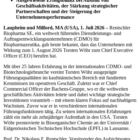
Ausgewiesene Erfolgsbilanz bei Ausbau von
Geschäftsaktivitäten, der Stärkung
strategischer
Partnerschaften und der Steigerung der
Unternehmensperformance
Laupheim und Milford, MA (USA), 1. Juli 2026 –
Rentschler
Biopharma SE, ein weltweit führendes Dienstleistungs- und
Auftragsentwicklungsunternehmen (CDMO) für
Biopharmazeutika, gab heute bekannt, dass das Unternehmen mit
Wirkung zum 1. August 2026 Torsten Wöhr zum Chief Executive
Officer (CEO) berufen hat.
Mit über 25 Jahren Erfahrung in der internationalen CDMO- und
Biotechnologiebranche vereint Torsten Wöhr ausgeprägte
Führungsqualitäten im kaufmännischen Bereich mit fundierten
Kenntnissen im operativen Geschäft. Zuletzt war er Chief
Commercial Officer der Bachem-Gruppe, wo er die weltweiten
geschäftlichen Aktivitäten leitete und dabei wichtige strategische
Investitionen vorantrieb – mit einem klaren Fokus auf nachhaltigem
Wachstum. Zuvor war er in verschiedenen internationalen
Führungsfunktionen tätig. Zu seinen internationalen Erfahrungen
zählt ein mehr als zehnjähriger Aufenthalt in den USA. Torsten
Wöhr promovierte in Bioorganischer Chemie an der Universität /
Eidgenössischen Technischen Hochschule (EPFL) in Lausanne.
Prof. Dr. Nikolaus F. Rentschler, Vorsitzender des Aufsichtsrates