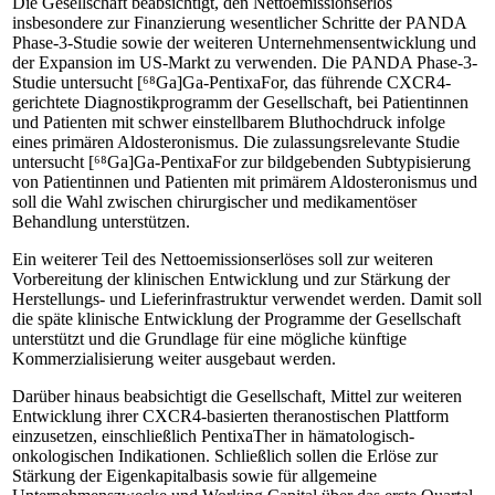
Die Gesellschaft beabsichtigt, den Nettoemissionserlös
insbesondere zur Finanzierung wesentlicher Schritte der PANDA
Phase-3-Studie sowie der weiteren Unternehmensentwicklung und
der Expansion im US-Markt zu verwenden. Die PANDA Phase-3-
Studie untersucht [⁶⁸Ga]Ga-PentixaFor, das führende CXCR4-
gerichtete Diagnostikprogramm der Gesellschaft, bei Patientinnen
und Patienten mit schwer einstellbarem Bluthochdruck infolge
eines primären Aldosteronismus. Die zulassungsrelevante Studie
untersucht [⁶⁸Ga]Ga-PentixaFor zur bildgebenden Subtypisierung
von Patientinnen und Patienten mit primärem Aldosteronismus und
soll die Wahl zwischen chirurgischer und medikamentöser
Behandlung unterstützen.
Ein weiterer Teil des Nettoemissionserlöses soll zur weiteren
Vorbereitung der klinischen Entwicklung und zur Stärkung der
Herstellungs- und Lieferinfrastruktur verwendet werden. Damit soll
die späte klinische Entwicklung der Programme der Gesellschaft
unterstützt und die Grundlage für eine mögliche künftige
Kommerzialisierung weiter ausgebaut werden.
Darüber hinaus beabsichtigt die Gesellschaft, Mittel zur weiteren
Entwicklung ihrer CXCR4-basierten theranostischen Plattform
einzusetzen, einschließlich PentixaTher in hämatologisch-
onkologischen Indikationen. Schließlich sollen die Erlöse zur
Stärkung der Eigenkapitalbasis sowie für allgemeine