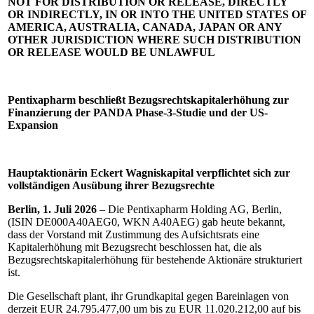
NOT FOR DISTRIBUTION OR RELEASE, DIRECTLY
OR INDIRECTLY, IN OR INTO THE UNITED STATES OF
AMERICA, AUSTRALIA, CANADA, JAPAN OR ANY
OTHER JURISDICTION WHERE SUCH DISTRIBUTION
OR RELEASE WOULD BE UNLAWFUL
Pentixapharm beschließt Bezugsrechtskapitalerhöhung zur
Finanzierung der PANDA Phase-3-Studie und der US-
Expansion
Hauptaktionärin Eckert Wagniskapital verpflichtet sich zur
vollständigen Ausübung ihrer Bezugsrechte
Berlin, 1. Juli 2026
– Die Pentixapharm Holding AG, Berlin,
(ISIN DE000A40AEG0, WKN A40AEG) gab heute bekannt,
dass der Vorstand mit Zustimmung des Aufsichtsrats eine
Kapitalerhöhung mit Bezugsrecht beschlossen hat, die als
Bezugsrechtskapitalerhöhung für bestehende Aktionäre strukturiert
ist.
Die Gesellschaft plant, ihr Grundkapital gegen Bareinlagen von
derzeit EUR 24.795.477,00 um bis zu EUR 11.020.212,00 auf bis