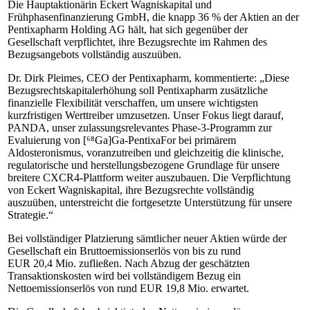
Die Hauptaktionärin Eckert Wagniskapital und
Frühphasenfinanzierung GmbH, die knapp 36 % der Aktien an der
Pentixapharm Holding AG hält, hat sich gegenüber der
Gesellschaft verpflichtet, ihre Bezugsrechte im Rahmen des
Bezugsangebots vollständig auszuüben.
Dr. Dirk Pleimes, CEO der Pentixapharm, kommentierte: „Diese
Bezugsrechtskapitalerhöhung soll Pentixapharm zusätzliche
finanzielle Flexibilität verschaffen, um unsere wichtigsten
kurzfristigen Werttreiber umzusetzen. Unser Fokus liegt darauf,
PANDA, unser zulassungsrelevantes Phase-3-Programm zur
Evaluierung von [⁶⁸Ga]Ga-PentixaFor bei primärem
Aldosteronismus, voranzutreiben und gleichzeitig die klinische,
regulatorische und herstellungsbezogene Grundlage für unsere
breitere CXCR4-Plattform weiter auszubauen. Die Verpflichtung
von Eckert Wagniskapital, ihre Bezugsrechte vollständig
auszuüben, unterstreicht die fortgesetzte Unterstützung für unsere
Strategie.“
Bei vollständiger Platzierung sämtlicher neuer Aktien würde der
Gesellschaft ein Bruttoemissionserlös von bis zu rund
EUR 20,4 Mio. zufließen. Nach Abzug der geschätzten
Transaktionskosten wird bei vollständigem Bezug ein
Nettoemissionserlös von rund EUR 19,8 Mio. erwartet.