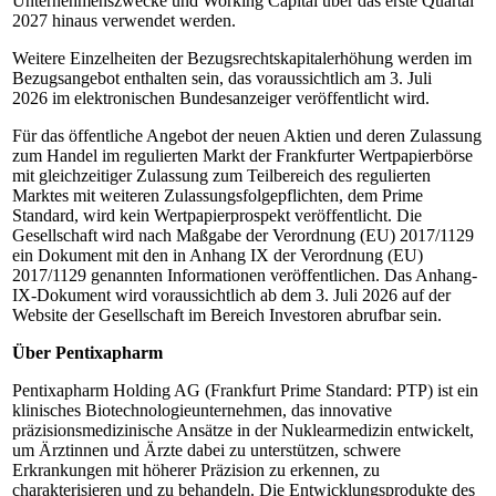
Unternehmenszwecke und Working Capital über das erste Quartal
2027 hinaus verwendet werden.
Weitere Einzelheiten der Bezugsrechtskapitalerhöhung werden im
Bezugsangebot enthalten sein, das voraussichtlich am 3. Juli
2026 im elektronischen Bundesanzeiger veröffentlicht wird.
Für das öffentliche Angebot der neuen Aktien und deren Zulassung
zum Handel im regulierten Markt der Frankfurter Wertpapierbörse
mit gleichzeitiger Zulassung zum Teilbereich des regulierten
Marktes mit weiteren Zulassungsfolgepflichten, dem Prime
Standard, wird kein Wertpapierprospekt veröffentlicht. Die
Gesellschaft wird nach Maßgabe der Verordnung (EU) 2017/1129
ein Dokument mit den in Anhang IX der Verordnung (EU)
2017/1129 genannten Informationen veröffentlichen. Das Anhang-
IX-Dokument wird voraussichtlich ab dem 3. Juli 2026 auf der
Website der Gesellschaft im Bereich Investoren abrufbar sein.
Über Pentixapharm
Pentixapharm Holding AG (Frankfurt Prime Standard: PTP) ist ein
klinisches Biotechnologieunternehmen, das innovative
präzisionsmedizinische Ansätze in der Nuklearmedizin entwickelt,
um Ärztinnen und Ärzte dabei zu unterstützen, schwere
Erkrankungen mit höherer Präzision zu erkennen, zu
charakterisieren und zu behandeln. Die Entwicklungsprodukte des