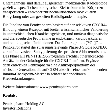
Unternehmens sind darauf ausgerichtet, medizinische Radioisotope
gezielt zu spezifischen biologischen Zielstrukturen im Körper zu
transportieren – entweder zur hochauflösenden molekularen
Bildgebung oder zur gezielten Radioligandentherapie.
Die Pipeline von Pentixapharm basiert auf der selektiven CXCR4-
Bindung, einem Rezeptor mit breiter wissenschaftlicher Validierung
in unterschiedlichen Krankheitsgebieten, und umfasst diagnostische
und therapeutische Programme in endokrinen, kardiovaskulären
und onkologischen Indikationen. Das Leitprogramm [⁶⁸Ga]Ga-
PentixaFor startet die zulassungsrelevante Phase-3-Studie PANDA
zur nicht-invasiven Subtypisierung des primären Aldosteronismus.
Das Phase I/II PENTHERA-Programm erschließt theranostische
Ansätze in der Onkologie für die CXCR4-Plattform. Ergänzend
dazu entwickelt Pentixapharm eine Antikörperplattform der
nächsten Generation, die auf CD24 abzielt – einen aufkommenden
Immun-Checkpoint-Marker in schwer behandelbaren
Krebserkrankungen.
Weitere Informationen: www.pentixapharm.com
Kontakt
Pentixapharm Holding AG
Investor Relations