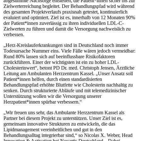
abgestimmte Nachsorge entstehen, die Patient*innen sicher bis zur
Zielwerterreichung begleitet. Der Behandlungspfad wird während
des gesamten Projektverlaufs praxisnah getestet, kontinuierlich
evaluiert und optimiert. Ziel ist es, innerhalb von 12 Monaten 90%
der Patient*innen zuverlässig zu ihren individuellen LDL-C-
Zielwerten zu führen und damit die Versorgung nachweislich zu
verbessen.
„Herz-Kreislauferkrankungen sind in Deutschland noch immer
Todesursache Nummer eins. Viele Fälle wären jedoch vermeidbar:
Rund 80% lassen sich auf beeinflussbare Risikofaktoren
zurückführen. Einer der wichtigsten ist ein zu hoher LDL-
Cholesterinwert“, betont PD Dr. med. Christoph Jensen, Ärztliche
Leitung am Ambulanten Herzzentrum Kassel. „Unser Ansatz soll
Patient*innen helfen, durch einen standardisierten
Behandlungspfad erhöhte Blutfette wie Cholesterin nachhaltig zu
senken. Durch strukturierte Abläufe und mit telemedizinischer
Unterstützung wollen wir die Versorgung unserer
Herzpatient*innen spürbar verbessern.“
„Wir freuen uns sehr, das Ambulante Herzzentrum Kassel als
Partner bei diesem Projekt zu unterstützen. Unser Ziel ist es,
gemeinsam innovative Strukturen zu entwickeln, die das
Lipidmanagement vereinheitlichen und gut in den
Behandlungsalltag integrierbar sind,“ so Nicolas X. Weber, Head
Innovation & Activation bei Novartis Deutschland. „Dabei