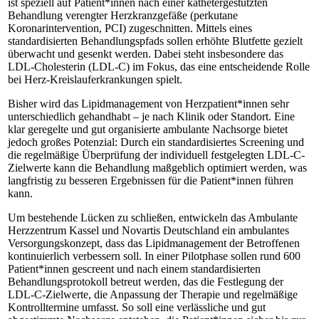
ist speziell auf Patient*innen nach einer kathetergestützten
Behandlung verengter Herzkranzgefäße (perkutane
Koronarintervention, PCI) zugeschnitten. Mittels eines
standardisierten Behandlungspfads sollen erhöhte Blutfette gezielt
überwacht und gesenkt werden. Dabei steht insbesondere das
LDL-Cholesterin (LDL-C) im Fokus, das eine entscheidende Rolle
bei Herz-Kreislauferkrankungen spielt.
Bisher wird das Lipidmanagement von Herzpatient*innen sehr
unterschiedlich gehandhabt – je nach Klinik oder Standort. Eine
klar geregelte und gut organisierte ambulante Nachsorge bietet
jedoch großes Potenzial: Durch ein standardisiertes Screening und
die regelmäßige Überprüfung der individuell festgelegten LDL-C-
Zielwerte kann die Behandlung maßgeblich optimiert werden, was
langfristig zu besseren Ergebnissen für die Patient*innen führen
kann.
Um bestehende Lücken zu schließen, entwickeln das Ambulante
Herzzentrum Kassel und Novartis Deutschland ein ambulantes
Versorgungskonzept, dass das Lipidmanagement der Betroffenen
kontinuierlich verbessern soll. In einer Pilotphase sollen rund 600
Patient*innen gescreent und nach einem standardisierten
Behandlungsprotokoll betreut werden, das die Festlegung der
LDL-C-Zielwerte, die Anpassung der Therapie und regelmäßige
Kontrolltermine umfasst. So soll eine verlässliche und gut