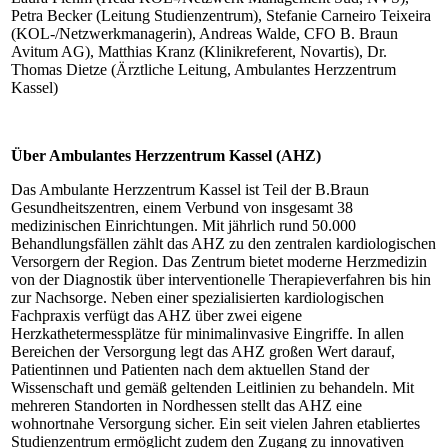
Petra Becker (Leitung Studienzentrum), Stefanie Carneiro Teixeira
(KOL-/Netzwerkmanagerin), Andreas Walde, CFO B. Braun
Avitum AG), Matthias Kranz (Klinikreferent, Novartis), Dr.
Thomas Dietze (Ärztliche Leitung, Ambulantes Herzzentrum
Kassel)
Über Ambulantes Herzzentrum Kassel (AHZ)
Das Ambulante Herzzentrum Kassel ist Teil der B.Braun
Gesundheitszentren, einem Verbund von insgesamt 38
medizinischen Einrichtungen. Mit jährlich rund 50.000
Behandlungsfällen zählt das AHZ zu den zentralen kardiologischen
Versorgern der Region. Das Zentrum bietet moderne Herzmedizin
von der Diagnostik über interventionelle Therapieverfahren bis hin
zur Nachsorge. Neben einer spezialisierten kardiologischen
Fachpraxis verfügt das AHZ über zwei eigene
Herzkathetermessplätze für minimalinvasive Eingriffe. In allen
Bereichen der Versorgung legt das AHZ großen Wert darauf,
Patientinnen und Patienten nach dem aktuellen Stand der
Wissenschaft und gemäß geltenden Leitlinien zu behandeln. Mit
mehreren Standorten in Nordhessen stellt das AHZ eine
wohnortnahe Versorgung sicher. Ein seit vielen Jahren etabliertes
Studienzentrum ermöglicht zudem den Zugang zu innovativen