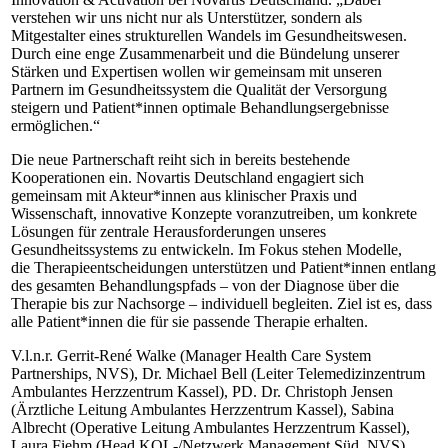
verstehen wir uns nicht nur als Unterstützer, sondern als
Mitgestalter eines strukturellen Wandels im Gesundheitswesen.
Durch eine enge Zusammenarbeit und die Bündelung unserer
Stärken und Expertisen wollen wir gemeinsam mit unseren
Partnern im Gesundheitssystem die Qualität der Versorgung
steigern und Patient*innen optimale Behandlungsergebnisse
ermöglichen.“
Die neue Partnerschaft reiht sich in bereits bestehende
Kooperationen ein. Novartis Deutschland engagiert sich
gemeinsam mit Akteur*innen aus klinischer Praxis und
Wissenschaft, innovative Konzepte voranzutreiben, um konkrete
Lösungen für zentrale Herausforderungen unseres
Gesundheitssystems zu entwickeln. Im Fokus stehen Modelle,
die Therapieentscheidungen unterstützen und Patient*innen entlang
des gesamten Behandlungspfads – von der Diagnose über die
Therapie bis zur Nachsorge – individuell begleiten. Ziel ist es, dass
alle Patient*innen die für sie passende Therapie erhalten.
V.l.n.r. Gerrit-René Walke (Manager Health Care System
Partnerships, NVS), Dr. Michael Bell (Leiter Telemedizinzentrum
Ambulantes Herzzentrum Kassel), PD. Dr. Christoph Jensen
(Ärztliche Leitung Ambulantes Herzzentrum Kassel), Sabina
Albrecht (Operative Leitung Ambulantes Herzzentrum Kassel),
Laura Fiehm (Head KOL-/Netzwerk Management Süd, NVS),