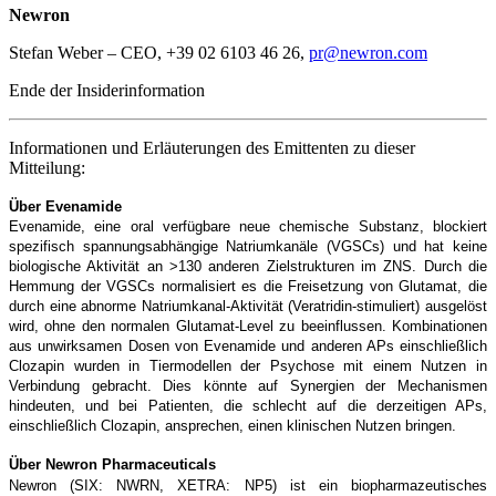
Newron
Stefan Weber – CEO, +39 02 6103 46 26,
pr@newron.com
Ende der Insiderinformation
Informationen und Erläuterungen des Emittenten zu dieser
Mitteilung:
Über Evenamide
Evenamide, eine oral verfügbare neue chemische Substanz, blockiert
spezifisch spannungsabhängige Natriumkanäle (VGSCs) und hat keine
biologische Aktivität an >130 anderen Zielstrukturen im ZNS. Durch die
Hemmung der VGSCs normalisiert es die Freisetzung von Glutamat, die
durch eine abnorme Natriumkanal-Aktivität (Veratridin-stimuliert) ausgelöst
wird, ohne den normalen Glutamat-Level zu beeinflussen. Kombinationen
aus unwirksamen Dosen von Evenamide und anderen APs einschließlich
Clozapin wurden in Tiermodellen der Psychose mit einem Nutzen in
Verbindung gebracht. Dies könnte auf Synergien der Mechanismen
hindeuten, und bei Patienten, die schlecht auf die derzeitigen APs,
einschließlich Clozapin, ansprechen, einen klinischen Nutzen bringen.
Über Newron Pharmaceuticals
Newron
(SIX: NWRN, XETRA: NP5)
ist ein biopharmazeutisches