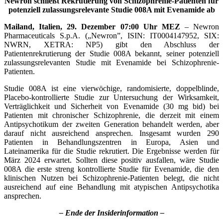
Newron schließt Rekrutierung von Schizophrenie-Patienten für
potenziell zulassungsrelevante Studie 008A mit Evenamide ab
Mailand, Italien, 29. Dezember 07:00 Uhr MEZ
– Newron
Pharmaceuticals S.p.A. („Newron”, ISIN: IT0004147952, SIX:
NWRN, XETRA: NP5) gibt den Abschluss der
Patientenrekrutierung der Studie 008A bekannt, seiner potenziell
zulassungsrelevanten Studie mit Evenamide bei Schizophrenie-
Patienten.
Studie 008A ist eine vierwöchige, randomisierte, doppelblinde,
Placebo-kontrollierte Studie zur Untersuchung der Wirksamkeit,
Verträglichkeit und Sicherheit von Evenamide (30 mg bid) bei
Patienten mit chronischer Schizophrenie, die derzeit mit einem
Antipsychotikum der zweiten Generation behandelt werden, aber
darauf nicht ausreichend ansprechen. Insgesamt wurden 290
Patienten in Behandlungszentren in Europa, Asien und
Lateinamerika für die Studie rekrutiert. Die Ergebnisse werden für
März 2024 erwartet. Sollten diese positiv ausfallen, wäre Studie
008A die erste streng kontrollierte Studie für Evenamide, die den
klinischen Nutzen bei Schizophrenie-Patienten belegt, die nicht
ausreichend auf eine Behandlung mit atypischen Antipsychotika
ansprechen.
– Ende der Insiderinformation –