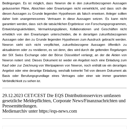
Bedingungen. Es ist möglich, dass Newron die in den zukunftsbezogenen Aussagen
geäusserten Pläne, Absichten oder Erwartungen nicht verwirklicht, und dass sich die
diesen Aussagen zu Grunde liegenden Hypothesen als falsch erweisen. Anleger sollten
daher kein unangemessenes Vertrauen in diese Aussagen setzen. Es kann nicht
garantiert werden, dass sich die tatsächlichen Ergebnisse von Forschungsprogrammen,
Entwicklungsaktivitäten, Vermarktungsplänen, Kollaborationen und Geschäften nicht
erheblich von den Erwartungen unterscheiden, die in derartigen zukunftsbezogenen
Aussagen oder den zu Grunde liegenden Hypothesen zum Ausdruck gebracht werden.
Newron sieht sich nicht verpflichtet, zukunftsbezogene Aussagen öffentlich zu
aktualisieren oder zu revidieren, es sei denn, dies wird durch die geltenden Regelungen
der SIX Swiss Exchange oder der Börse Düsseldorf verlangt, an der die Aktien von
Newron notiert sind. Dieses Dokument ist weder ein Angebot noch eine Einladung zum
Kauf oder zur Zeichnung von Wertpapieren von Newron, noch enthält sie ein derartiges
Angebot oder eine derartige Einladung, weshalb keinerlei Teil von diesem Dokument als
Basis oder Berufungsgrundlage eines Vertrages oder einer wie immer gearteten
Verbindlichkeit zu sehen ist.
29.12.2023 CET/CEST Die EQS Distributionsservices umfassen
gesetzliche Meldepflichten, Corporate News/Finanznachrichten und
Pressemitteilungen.
Medienarchiv unter https://eqs-news.com