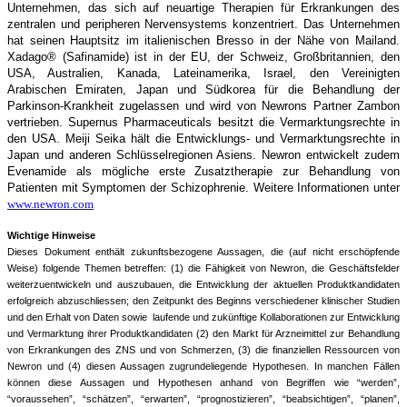
Unternehmen, das sich auf neuartige Therapien für Erkrankungen des
zentralen und peripheren Nervensystems konzentriert. Das Unternehmen
hat seinen Hauptsitz im italienischen Bresso in der Nähe von Mailand.
Xadago® (Safinamide) ist in der EU, der Schweiz, Großbritannien, den
USA, Australien, Kanada, Lateinamerika, Israel, den Vereinigten
Arabischen Emiraten, Japan und Südkorea für die Behandlung der
Parkinson-Krankheit zugelassen und wird von Newrons Partner Zambon
vertrieben. Supernus Pharmaceuticals besitzt die Vermarktungsrechte in
den USA. Meiji Seika hält die Entwicklungs- und Vermarktungsrechte in
Japan und anderen Schlüsselregionen Asiens. Newron entwickelt zudem
Evenamide als mögliche erste Zusatztherapie zur Behandlung von
Patienten mit Symptomen der Schizophrenie. Weitere Informationen unter
www.newron.com
Wichtige Hinweise
Dieses Dokument enthält zukunftsbezogene Aussagen, die (auf nicht erschöpfende
Weise) folgende Themen betreffen: (1) die Fähigkeit von Newron, die Geschäftsfelder
weiterzuentwickeln und auszubauen, die Entwicklung der aktuellen Produktkandidaten
erfolgreich abzuschliessen;
den Zeitpunkt des Beginns verschiedener klinischer Studien
und den Erhalt von Daten sowie laufende und zukünftige Kollaborationen zur Entwicklung
und Vermarktung ihrer Produktkandidaten (2) den Markt für Arzneimittel zur Behandlung
von Erkrankungen des ZNS und von Schmerzen, (3) die finanziellen Ressourcen von
Newron und (4) diesen Aussagen zugrundeliegende Hypothesen. In manchen Fällen
können diese Aussagen und Hypothesen anhand von Begriffen wie “werden”,
“voraussehen”, “schätzen”, “erwarten”, “prognostizieren”, “beabsichtigen”, “planen”,