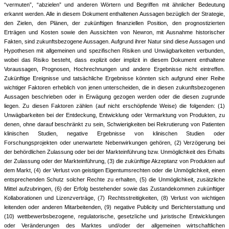
“vermuten”, “abzielen” und anderen Wörtern und Begriffen mit ähnlicher Bedeutung
erkannt werden. Alle in diesem Dokument enthaltenen Aussagen bezüglich der Strategie,
den Zielen, den Plänen, der zukünftigen finanziellen Position, den prognostizierten
Erträgen und Kosten sowie den Aussichten von Newron, mit Ausnahme historischer
Fakten, sind zukunftsbezogene Aussagen. Aufgrund ihrer Natur sind diese Aussagen und
Hypothesen mit allgemeinen und spezifischen Risiken und Unwägbarkeiten verbunden,
wobei das Risiko besteht, dass explizit oder implizit in diesem Dokument enthaltene
Voraussagen, Prognosen, Hochrechnungen und andere Ergebnisse nicht eintreffen.
Zukünftige Ereignisse und tatsächliche Ergebnisse könnten sich aufgrund einer Reihe
wichtiger Faktoren erheblich von jenen unterscheiden, die in diesen zukunftsbezogenen
Aussagen beschrieben oder in Erwägung gezogen werden oder die diesen zugrunde
liegen. Zu diesen Faktoren zählen (auf nicht erschöpfende Weise) die folgenden: (1)
Unwägbarkeiten bei der Entdeckung, Entwicklung oder Vermarktung von Produkten, zu
denen, ohne darauf beschränkt zu sein, Schwierigkeiten bei Rekrutierung von Patienten
klinischen Studien,
negative Ergebnisse von klinischen Studien oder
Forschungsprojekten oder unerwartete Nebenwirkungen gehören, (2) Verzögerung bei
der behördlichen Zulassung oder bei der Markteinführung bzw. Unmöglichkeit des Erhalts
der Zulassung oder der Markteinführung, (3) die zukünftige Akzeptanz von Produkten auf
dem Markt, (4) der Verlust von geistigen Eigentumsrechten oder die Unmöglichkeit, einen
entsprechenden Schutz solcher Rechte zu erhalten, (5) die Unmöglichkeit, zusätzliche
Mittel aufzubringen, (6) der Erfolg bestehender sowie das Zustandekommen zukünftiger
Kollaborationen und Lizenzverträge, (7) Rechtsstreitigkeiten, (8) Verlust von wichtigen
leitenden oder anderen Mitarbeitenden, (9) negative Publicity und Berichterstattung und
(10) wettbewerbsbezogene, regulatorische, gesetzliche und juristische Entwicklungen
oder Veränderungen des Marktes und/oder der allgemeinen wirtschaftlichen