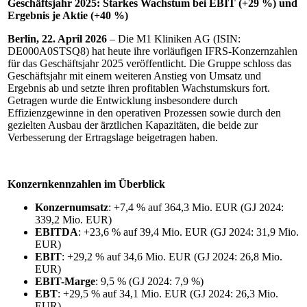
Geschäftsjahr 2025: Starkes Wachstum bei EBIT (+29 %) und
Ergebnis je Aktie (+40 %)
Berlin, 22. April 2026
– Die M1 Kliniken AG (ISIN:
DE000A0STSQ8) hat heute ihre vorläufigen IFRS-Konzernzahlen
für das Geschäftsjahr 2025 veröffentlicht. Die Gruppe schloss das
Geschäftsjahr mit einem weiteren Anstieg von Umsatz und
Ergebnis ab und setzte ihren profitablen Wachstumskurs fort.
Getragen wurde die Entwicklung insbesondere durch
Effizienzgewinne in den operativen Prozessen sowie durch den
gezielten Ausbau der ärztlichen Kapazitäten, die beide zur
Verbesserung der Ertragslage beigetragen haben.
Konzernkennzahlen im Überblick
Konzernumsatz
: +7,4 % auf 364,3 Mio. EUR (GJ 2024:
339,2 Mio. EUR)
EBITDA
: +23,6 % auf 39,4 Mio. EUR (GJ 2024: 31,9 Mio.
EUR)
EBIT
: +29,2 % auf 34,6 Mio. EUR (GJ 2024: 26,8 Mio.
EUR)
EBIT-Marge
: 9,5 % (GJ 2024: 7,9 %)
EBT
: +29,5 % auf 34,1 Mio. EUR (GJ 2024: 26,3 Mio.
EUR)