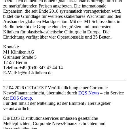
Ärzte nach einheitlich hohen Qualitätsstandards durchgeführt und
zu marktführenden Preisen angeboten. Die internationale
Expansion, die seit Ende 2018 systematisch vorangetrieben wird,
bildet die Grundlage für weiteres skalierbares Wachstum und den
Ausbau der globalen Marktposition. Mit der M1 Schlossklinik in
Berlin betreibt die Gruppe eine der größten und modernsten
Kliniken für plastisch-ästhetische Chirurgie in Europa. Die
Einrichtung verfügt über vier Operationssäle und 35 Betten.
Kontakt:
M1 Kliniken AG
Grünauer Straße 5
12557 Berlin
Telefon: +49 (0)30 347 47 44 14
E-Mail: ir@m1-kliniken.de
22.04.2026 CET/CEST Veröffentlichung einer Corporate
News/Finanznachricht, übermittelt durch
EQS News
– ein Service
der
EQS Group
.
Für den Inhalt der Mitteilung ist der Emittent / Herausgeber
verantwortlich.
Die EQS Distributionsservices umfassen gesetzliche
Meldepflichten, Corporate News/Finanznachrichten und
Pressemitteilungen.