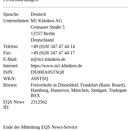
Sprache:
Deutsch
Unternehmen:
M1 Kliniken AG
Grünauer Straße 5
12557 Berlin
Deutschland
Telefon:
+49 (0)30 347 47 44 14
Fax:
+49 (0)30 347 47 44 17
E-Mail:
ir@m1-kliniken.de
Internet:
https://www.m1-kliniken.de
ISIN:
DE000A0STSQ8
WKN:
A0STSQ
Börsen:
Freiverkehr in Düsseldorf, Frankfurt (Basic Board),
Hamburg, Hannover, München, Stuttgart, Tradegate
BSX
EQS News
2312562
ID:
Ende der Mitteilung
EQS News-Service