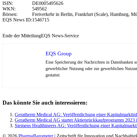
ISIN:
DE0005495626
WKN:
549562
Börsen:
Freiverkehr in Berlin, Frankfurt (Scale), Hamburg, M
EQS News ID:
1546715
Ende der Mitteilung
EQS News-Service
EQS Group
Eine Speicherung der Nachrichten in Datenbanken so
gewerblicher Nutzung oder zur gewerblichen Nutzu
gestattet.
Das könnte Sie auch interessieren:
Geratherm Medical AG: Veröffentlichung einer Kapitalmarktin
Geratherm Medical AG startet Aktienrückkaufprogramm 2023 i
Siemens Healthineers AG: Veröffentlichung einer Kapitalmarkt
© 2026
PharmaBarometer
| Zeitschrift für Innovation und Nachhaltigk