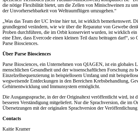
die nötige Flexibilität bietet, um die Zellen von Minischweinen zu 
der Unvorhersehbarkeit von Weltraumflügen umzugehen.“
„
Was das Team der UC Irvine hier tut, ist wirklich bemerkenswert. 
grundlegend verändern, wie wir über die Reparatur von Gewebe denke
Proben durchführen, die im Orbit konserviert wurden, ist wirklich ein 
eine Ehre, dass Evercode einen kleinen Teil dazu beitragen darf“, s
Parse Biosciences.
Über Parse Biosciences
Parse Biosciences, ein Unternehmen von QIAGEN, ist ein globales Lif
menschlichen Gesundheit und der wissenschaftlichen Forschung zu b
Einzelzellsequenzierung in beispiellosem Umfang und mit beispiellos
wegweisende Entdeckungen in den Bereichen Krebsbehandlung, Gewe
Gehirnentwicklung und Immunsystem ermöglicht.
Die Ausgangssprache, in der der Originaltext veröffentlicht wird, ist 
besseren Verständigung mitgeliefert. Nur die Sprachversion, die im Ori
Übersetzungen mit der originalen Sprachversion der Veröffentlichung
Contacts
Kaitie Kramer