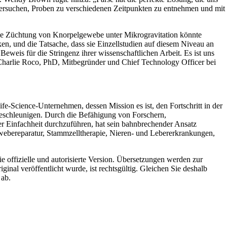
untersuchen, Proben zu verschiedenen Zeitpunkten zu entnehmen und mit
Die Züchtung von Knorpelgewebe unter Mikrogravitation könnte
n, und die Tatsache, dass sie Einzellstudien auf diesem Niveau an
Beweis für die Stringenz ihrer wissenschaftlichen Arbeit. Es ist uns
o Charlie Roco, PhD, Mitbegründer und Chief Technology Officer bei
e-Science-Unternehmen, dessen Mission es ist, den Fortschritt in der
eschleunigen. Durch die Befähigung von Forschern,
er Einfachheit durchzuführen, hat sein bahnbrechender Ansatz
bereparatur, Stammzelltherapie, Nieren- und Lebererkrankungen,
die offizielle und autorisierte Version. Übersetzungen werden zur
ginal veröffentlicht wurde, ist rechtsgültig. Gleichen Sie deshalb
 ab.