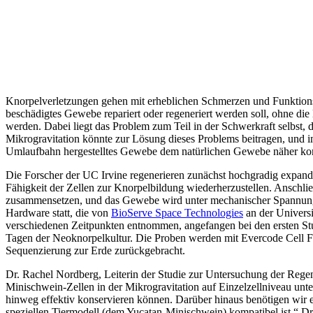
Knorpelverletzungen gehen mit erheblichen Schmerzen und Funktions
beschädigtes Gewebe repariert oder regeneriert werden soll, ohne die
werden. Dabei liegt das Problem zum Teil in der Schwerkraft selbst
Mikrogravitation könnte zur Lösung dieses Problems beitragen, und i
Umlaufbahn hergestelltes Gewebe dem natürlichen Gewebe näher komm
Die Forscher der UC Irvine regenerieren zunächst hochgradig expan
Fähigkeit der Zellen zur Knorpelbildung wiederherzustellen. Anschli
zusammensetzen, und das Gewebe wird unter mechanischer Spannung gere
Hardware statt, die von
BioServe Space Technologies
an der Univers
verschiedenen Zeitpunkten entnommen, angefangen bei den ersten Stu
Tagen der Neoknorpelkultur. Die Proben werden mit Evercode Cell Fi
Sequenzierung zur Erde zurückgebracht.
Dr. Rachel Nordberg, Leiterin der Studie zur Untersuchung der Regener
Minischwein-Zellen in der Mikrogravitation auf Einzelzellniveau unt
hinweg effektiv konservieren können. Darüber hinaus benötigen wir e
speziellen Tiermodell (dem Yucatan-Minischwein) kompatibel ist.“ D