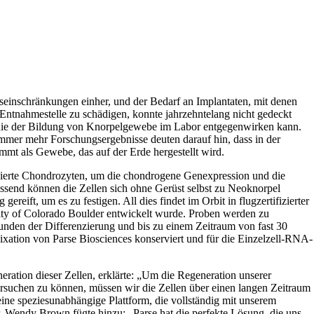
einschränkungen einher, und der Bedarf an Implantaten, mit denen
 Entnahmestelle zu schädigen, konnte jahrzehntelang nicht gedeckt
, die der Bildung von Knorpelgewebe im Labor entgegenwirken kann.
mmer mehr Forschungsergebnisse deuten darauf hin, dass in der
t als Gewebe, das auf der Erde hergestellt wird.
dierte Chondrozyten, um die chondrogene Genexpression und die
essend können die Zellen sich ohne Gerüst selbst zu Neoknorpel
ift, um es zu festigen. All dies findet im Orbit in flugzertifizierter
ity of Colorado Boulder entwickelt wurde. Proben werden zu
nden der Differenzierung und bis zu einem Zeitraum von fast 30
xation von Parse Biosciences konserviert und für die Einzelzell-RNA-
ation dieser Zellen, erklärte: „
Um die Regeneration unserer
ersuchen zu können, müssen wir die Zellen über einen langen Zeitraum
ine speziesunabhängige Plattform, die vollständig mit unserem
r. Wendy Brown fügte hinzu: „
Parse hat die perfekte Lösung, die uns