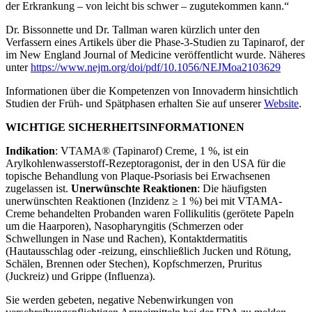
der Erkrankung – von leicht bis schwer – zugutekommen kann.“
Dr. Bissonnette und Dr. Tallman waren kürzlich unter den
Verfassern eines Artikels über die Phase-3-Studien zu Tapinarof, der
im New England Journal of Medicine veröffentlicht wurde. Näheres
unter
https://www.nejm.org/doi/pdf/10.1056/NEJMoa2103629
Informationen über die Kompetenzen von Innovaderm hinsichtlich
Studien der Früh- und Spätphasen erhalten Sie auf unserer
Website
.
WICHTIGE SICHERHEITSINFORMATIONEN
Indikation
: VTAMA® (Tapinarof) Creme, 1 %, ist ein
Arylkohlenwasserstoff-Rezeptoragonist, der in den USA für die
topische Behandlung von Plaque-Psoriasis bei Erwachsenen
zugelassen ist.
Unerwünschte Reaktionen
: Die häufigsten
unerwünschten Reaktionen (Inzidenz ≥ 1 %) bei mit VTAMA-
Creme behandelten Probanden waren Follikulitis (gerötete Papeln
um die Haarporen), Nasopharyngitis (Schmerzen oder
Schwellungen in Nase und Rachen), Kontaktdermatitis
(Hautausschlag oder -reizung, einschließlich Jucken und Rötung,
Schälen, Brennen oder Stechen), Kopfschmerzen, Pruritus
(Juckreiz) und Grippe (Influenza).
Sie werden gebeten, negative Nebenwirkungen von