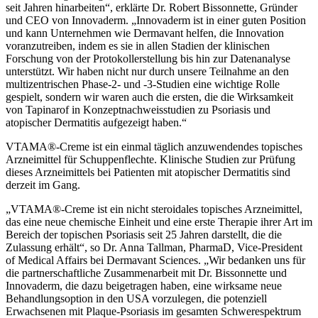
seit Jahren hinarbeiten“, erklärte Dr. Robert Bissonnette, Gründer
und CEO von Innovaderm. „Innovaderm ist in einer guten Position
und kann Unternehmen wie Dermavant helfen, die Innovation
voranzutreiben, indem es sie in allen Stadien der klinischen
Forschung von der Protokollerstellung bis hin zur Datenanalyse
unterstützt. Wir haben nicht nur durch unsere Teilnahme an den
multizentrischen Phase-2- und -3-Studien eine wichtige Rolle
gespielt, sondern wir waren auch die ersten, die die Wirksamkeit
von Tapinarof in Konzeptnachweisstudien zu Psoriasis und
atopischer Dermatitis aufgezeigt haben.“
VTAMA®-Creme ist ein einmal täglich anzuwendendes topisches
Arzneimittel für Schuppenflechte. Klinische Studien zur Prüfung
dieses Arzneimittels bei Patienten mit atopischer Dermatitis sind
derzeit im Gang.
„VTAMA®-Creme ist ein nicht steroidales topisches Arzneimittel,
das eine neue chemische Einheit und eine erste Therapie ihrer Art im
Bereich der topischen Psoriasis seit 25 Jahren darstellt, die die
Zulassung erhält“, so Dr. Anna Tallman, PharmaD, Vice-President
of Medical Affairs bei Dermavant Sciences. „Wir bedanken uns für
die partnerschaftliche Zusammenarbeit mit Dr. Bissonnette und
Innovaderm, die dazu beigetragen haben, eine wirksame neue
Behandlungsoption in den USA vorzulegen, die potenziell
Erwachsenen mit Plaque-Psoriasis im gesamten Schwerespektrum