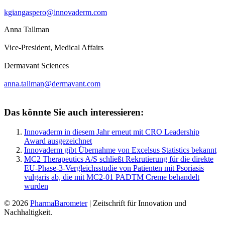
kgiangaspero@innovaderm.com
Anna Tallman
Vice-President, Medical Affairs
Dermavant Sciences
anna.tallman@dermavant.com
Das könnte Sie auch interessieren:
Innovaderm in diesem Jahr erneut mit CRO Leadership
Award ausgezeichnet
Innovaderm gibt Übernahme von Excelsus Statistics bekannt
MC2 Therapeutics A/S schließt Rekrutierung für die direkte
EU-Phase-3-Vergleichsstudie von Patienten mit Psoriasis
vulgaris ab, die mit MC2-01 PADTM Creme behandelt
wurden
© 2026
PharmaBarometer
| Zeitschrift für Innovation und
Nachhaltigkeit.