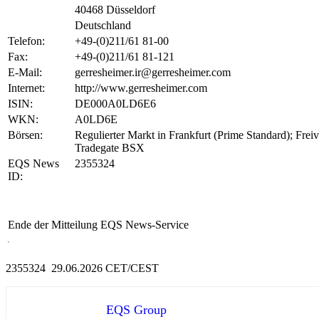
40468 Düsseldorf
Deutschland
Telefon:
+49-(0)211/61 81-00
Fax:
+49-(0)211/61 81-121
E-Mail:
gerresheimer.ir@gerresheimer.com
Internet:
http://www.gerresheimer.com
ISIN:
DE000A0LD6E6
WKN:
A0LD6E
Börsen:
Regulierter Markt in Frankfurt (Prime Standard); Fre
Tradegate BSX
EQS News
2355324
ID:
Ende der Mitteilung
EQS News-Service
2355324 29.06.2026 CET/CEST
EQS Group