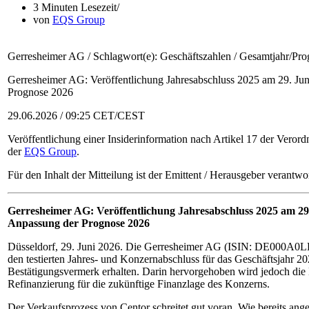
3 Minuten Lesezeit
von
EQS Group
Gerresheimer AG / Schlagwort(e): Geschäftszahlen / Gesamtjahr/Pro
Gerresheimer AG: Veröffentlichung Jahresabschluss 2025 am 29. Ju
Prognose 2026
29.06.2026 / 09:25 CET/CEST
Veröffentlichung einer Insiderinformation nach Artikel 17 der Veror
der
EQS Group
.
Für den Inhalt der Mitteilung ist der Emittent / Herausgeber verantwor
Gerresheimer AG: Veröffentlichung Jahresabschluss 2025 am 2
Anpassung der Prognose 2026
Düsseldorf, 29. Juni 2026. Die Gerresheimer AG (ISIN: DE000A0LD6
den testierten Jahres- und Konzernabschluss für das Geschäftsjahr 20
Bestätigungsvermerk erhalten. Darin hervorgehoben wird jedoch die
Refinanzierung für die zukünftige Finanzlage des Konzerns.
Der Verkaufsprozess von Centor schreitet gut voran. Wie bereits ang