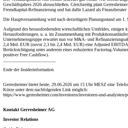
Geschäftsjahres 2026 abzuschließen. Gleichzeitig plant Gerresheime
Fremdkapital-Refinanzierung und hat dafür Lazard als Finanzberater 
Die Hauptversammlung wird nach derzeitigem Planungsstand am 1. S
Aufgrund des herausfordernden wirtschaftlichen Umfeldes, einigen 
Herausforderungen, u. a. im Zusammenhang mit Produktionsanläufen 
Unternehmensgruppe erwartet nun vor M&A- und Refinanzierungsaktiv
2,4 Mrd. EUR (zuvor 2,3 bis 2,4 Mrd. EUR) eine Adjusted EBITDA-
Berücksichtigung unter anderem eines reduzierten Factoring-Volum
positiver Free Cashflow).
_______________________
Ende der Insiderinformation
Gerresheimer bietet heute, 29.06.2026 um 15 Uhr MESZ eine Telefo
Kürze unter dem nachfolgenden Link möglich:
https://www.gerresheimer.com/investoren/investoren-und-analysten/pu
Kontakt Gerresheimer AG
Investor Relations