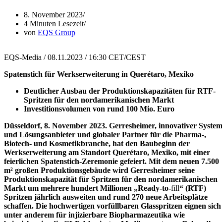
8. November 2023
4 Minuten Lesezeit
von
EQS Group
EQS-Media /
08.11.2023 / 16:30 CET/CEST
Spatenstich für Werkserweiterung in Querétaro, Mexiko
Deutlicher Ausbau der Produktionskapazitäten für RTF-
Spritzen für den nordamerikanischen Markt
Investitionsvolumen von rund 100 Mio. Euro
Düsseldorf, 8. November 2023. Gerresheimer, innovativer System
und Lösungsanbieter und globaler Partner für die Pharma-,
Biotech- und Kosmetikbranche, hat den Baubeginn der
Werkserweiterung am Standort Querétaro, Mexiko, mit einer
feierlichen Spatenstich-Zeremonie gefeiert. Mit dem neuen 7.500
m² großen Produktionsgebäude wird Gerresheimer seine
Produktionskapazität für Spritzen für den nordamerikanischen
Markt um mehrere hundert Millionen „Ready-to-
fill
“ (RTF)
Spritzen jährlich ausweiten und rund 270 neue Arbeitsplätze
schaffen. Die hochwertigen vorfüllbaren Glasspritzen eignen sich
unter anderem für injizierbare Biopharmazeutika wie