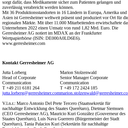
sorgt dafür, dass Medikamente sicher zum Patienten gelangen und
zuverlässig verabreicht werden können.
Mit 36 Produktionsstandorten in 16 Ländern in Europa, Amerika und
Asien ist Gerresheimer weltweit präsent und produziert vor Ort für di
regionalen Märkte. Mit über 11.000 Mitarbeitenden erwirtschaftete da
Unternehmen 2022 einen Umsatz von rund 1,82 Mrd. Euro. Die
Gerresheimer AG notiert im MDAX an der Frankfurter
Wertpapierbörse (ISIN: DE000A0LD6E6).
www.gerresheimer.com
Kontakt Gerresheimer AG
Jutta Lorberg
Marion Stolzenwald
Head of Corporate
Senior Manager Corporate
Communication
Communication
T +49 211 6181 264
T +49 172 2424 185
jutta.lorberg@gerresheimer.com
marion.stolzenwald@gerresheimer.c
V.l.n.r.: Marco Antonio Del Prete Tercero (Staatssekretär für
nachhaltige Entwicklung des Staates Querétaro), Dietmar Siemssen
(CEO Gerresheimer AG), Mauricio Kuri González (Gouverneur des
Staates Querétaro), Luis Nava Guerrero (Bürgermeister der Stadt
Querétaro), Tania Palacios Kuri (Sekretärin für nachhaltige