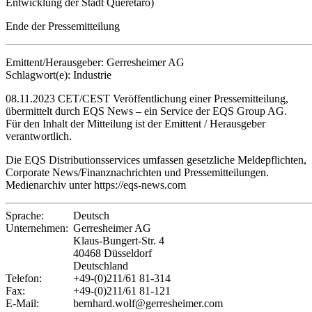
Entwicklung der Stadt Querétaro)
Ende der Pressemitteilung
Emittent/Herausgeber: Gerresheimer AG
Schlagwort(e): Industrie
08.11.2023 CET/CEST Veröffentlichung einer Pressemitteilung,
übermittelt durch EQS News – ein Service der EQS Group AG.
Für den Inhalt der Mitteilung ist der Emittent / Herausgeber
verantwortlich.
Die EQS Distributionsservices umfassen gesetzliche Meldepflichten,
Corporate News/Finanznachrichten und Pressemitteilungen.
Medienarchiv unter https://eqs-news.com
Sprache:
Deutsch
Unternehmen:
Gerresheimer AG
Klaus-Bungert-Str. 4
40468 Düsseldorf
Deutschland
Telefon:
+49-(0)211/61 81-314
Fax:
+49-(0)211/61 81-121
E-Mail:
bernhard.wolf@gerresheimer.com