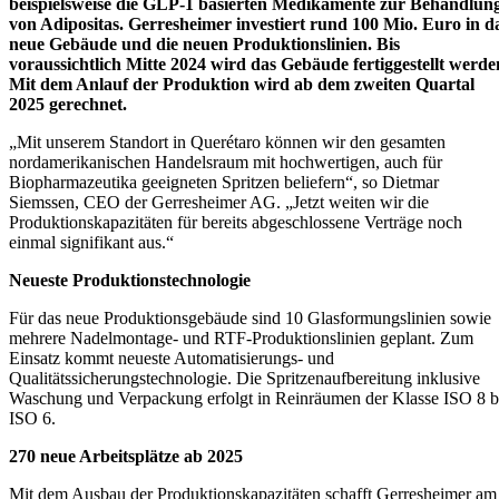
beispielsweise die GLP-1 basierten Medikamente zur Behandlun
von Adipositas. Gerresheimer investiert rund 100 Mio. Euro in d
neue Gebäude und die neuen Produktionslinien. Bis
voraussichtlich Mitte 2024 wird das Gebäude fertiggestellt werde
Mit dem Anlauf der Produktion wird ab dem zweiten Quartal
2025 gerechnet.
„Mit unserem Standort in Querétaro können wir den gesamten
nordamerikanischen Handelsraum mit hochwertigen, auch für
Biopharmazeutika geeigneten Spritzen beliefern“, so Dietmar
Siemssen, CEO der Gerresheimer AG. „Jetzt weiten wir die
Produktionskapazitäten für bereits abgeschlossene Verträge noch
einmal signifikant aus.“
Neueste Produktionstechnologie
Für das neue Produktionsgebäude sind 10 Glasformungslinien sowie
mehrere Nadelmontage- und RTF-Produktionslinien geplant. Zum
Einsatz kommt neueste Automatisierungs- und
Qualitätssicherungstechnologie. Die Spritzenaufbereitung inklusive
Waschung und Verpackung erfolgt in Reinräumen der Klasse ISO 8 b
ISO 6.
270 neue Arbeitsplätze ab 2025
Mit dem Ausbau der Produktionskapazitäten schafft Gerresheimer am