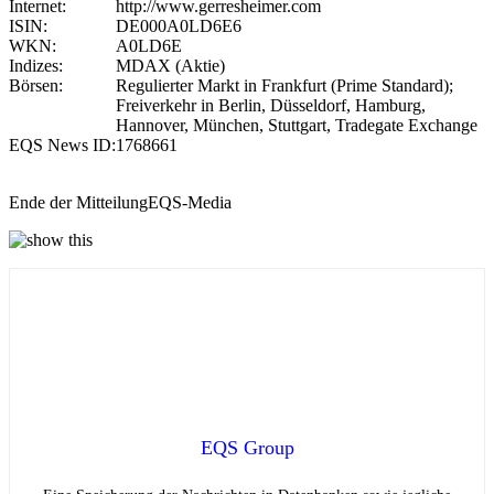
Internet:
http://www.gerresheimer.com
ISIN:
DE000A0LD6E6
WKN:
A0LD6E
Indizes:
MDAX (Aktie)
Börsen:
Regulierter Markt in Frankfurt (Prime Standard);
Freiverkehr in Berlin, Düsseldorf, Hamburg,
Hannover, München, Stuttgart, Tradegate Exchange
EQS News ID:
1768661
Ende der Mitteilung
EQS-Media
EQS Group