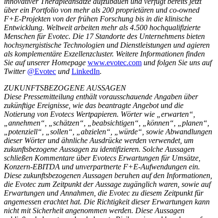
innovativer Therapieansätze aufzubauen und verfügt bereits jetzt
über ein Portfolio von mehr als 200 proprietären und co-owned
F+E-Projekten von der frühen Forschung bis in die klinische
Entwicklung. Weltweit arbeiten mehr als 4.500 hochqualifizierte
Menschen für Evotec. Die 17 Standorte des Unternehmens bieten
hochsynergistische Technologien und Dienstleistungen und agieren
als komplementäre Exzellenzcluster. Weitere Informationen finden
Sie auf unserer Homepage
www.evotec.com
und folgen Sie uns auf
Twitter
@Evotec
und
LinkedIn
.
ZUKUNFTSBEZOGENE AUSSAGEN
Diese Pressemitteilung enthält vorausschauende Angaben über
zukünftige Ereignisse, wie das beantragte Angebot und die
Notierung von Evotecs Wertpapieren. Wörter wie „erwarten“,
„annehmen“, „schätzen“, „beabsichtigen“, „können“, „planen“,
„potenziell“, „sollen“, „abzielen“, „würde“, sowie Abwandlungen
dieser Wörter und ähnliche Ausdrücke werden verwendet, um
zukunftsbezogene Aussagen zu identifizieren. Solche Aussagen
schließen Kommentare über Evotecs Erwartungen für Umsätze,
Konzern-EBITDA und unverpartnerte F+E-Aufwendungen ein.
Diese zukunftsbezogenen Aussagen beruhen auf den Informationen,
die Evotec zum Zeitpunkt der Aussage zugänglich waren, sowie auf
Erwartungen und Annahmen, die Evotec zu diesem Zeitpunkt für
angemessen erachtet hat. Die Richtigkeit dieser Erwartungen kann
nicht mit Sicherheit angenommen werden. Diese Aussagen