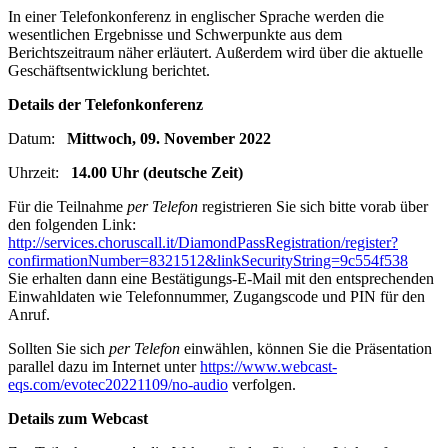
In einer Telefonkonferenz in englischer Sprache werden die
wesentlichen Ergebnisse und Schwerpunkte aus dem
Berichtszeitraum näher erläutert. Außerdem wird über die aktuelle
Geschäftsentwicklung berichtet.
Details der Telefonkonferenz
Datum:
Mittwoch, 09. November 2022
Uhrzeit:
14.00 Uhr (deutsche Zeit)
Für die Teilnahme
per Telefon
registrieren Sie sich bitte vorab über
den folgenden Link:
http://services.choruscall.it/DiamondPassRegistration/register?
confirmationNumber=8321512&linkSecurityString=9c554f538
Sie erhalten dann eine Bestätigungs-E-Mail mit den entsprechenden
Einwahldaten wie Telefonnummer, Zugangscode und PIN für den
Anruf.
Sollten Sie sich
per
Telefon
einwählen, können Sie die Präsentation
parallel dazu im Internet unter
https://www.webcast-
eqs.com/evotec20221109/no-audio
verfolgen.
Details zum Webcast