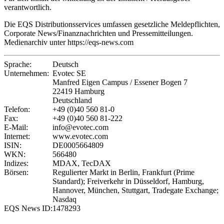
verantwortlich.
Die EQS Distributionsservices umfassen gesetzliche Meldepflichten,
Corporate News/Finanznachrichten und Pressemitteilungen.
Medienarchiv unter https://eqs-news.com
Sprache:
Deutsch
Unternehmen:
Evotec SE
Manfred Eigen Campus / Essener Bogen 7
22419 Hamburg
Deutschland
Telefon:
+49 (0)40 560 81-0
Fax:
+49 (0)40 560 81-222
E-Mail:
info@evotec.com
Internet:
www.evotec.com
ISIN:
DE0005664809
WKN:
566480
Indizes:
MDAX, TecDAX
Börsen:
Regulierter Markt in Berlin, Frankfurt (Prime
Standard); Freiverkehr in Düsseldorf, Hamburg,
Hannover, München, Stuttgart, Tradegate Exchange;
Nasdaq
EQS News ID:
1478293