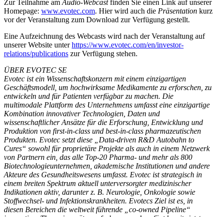
Zur Teilnahme am
Audio-Webcast
finden Sie einen Link auf unserer
Homepage:
www.evotec.com
. Hier wird auch die
Präsentation
kurz
vor der Veranstaltung zum Download zur Verfügung gestellt.
Eine Aufzeichnung des Webcasts wird nach der Veranstaltung auf
unserer Website unter
https://www.evotec.com/en/investor-
relations/publications
zur Verfügung stehen.
ÜBER EVOTEC SE
Evotec ist ein Wissenschaftskonzern mit einem einzigartigen
Geschäftsmodell, um hochwirksame Medikamente zu erforschen, zu
entwickeln und für Patienten verfügbar zu machen. Die
multimodale Plattform des Unternehmens umfasst eine einzigartige
Kombination innovativer Technologien, Daten und
wissenschaftlicher Ansätze für die Erforschung, Entwicklung und
Produktion von first-in-class und best-in-class pharmazeutischen
Produkten. Evotec setzt diese „Data-driven R&D Autobahn to
Cures“ sowohl für proprietäre Projekte als auch in einem Netzwerk
von Partnern ein, das alle Top-20 Pharma- und mehr als 800
Biotechnologieunternehmen, akademische Institutionen und andere
Akteure des Gesundheitswesens umfasst. Evotec ist strategisch in
einem breiten Spektrum aktuell unterversorgter medizinischer
Indikationen aktiv, darunter z. B. Neurologie, Onkologie sowie
Stoffwechsel- und Infektionskrankheiten. Evotecs Ziel ist es, in
diesen Bereichen die weltweit führende „co-owned Pipeline“