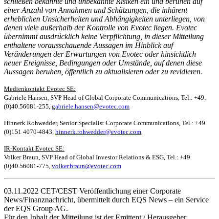
schließen bekannte und unbekannte Risiken ein und beruhen auf
einer Anzahl von Annahmen und Schätzungen, die inhärent
erheblichen Unsicherheiten und Abhängigkeiten unterliegen, von
denen viele außerhalb der Kontrolle von Evotec liegen. Evotec
übernimmt ausdrücklich keine Verpflichtung, in dieser Mitteilung
enthaltene vorausschauende Aussagen im Hinblick auf
Veränderungen der Erwartungen von Evotec oder hinsichtlich
neuer Ereignisse, Bedingungen oder Umstände, auf denen diese
Aussagen beruhen, öffentlich zu aktualisieren oder zu revidieren.
Medienkontakt Evotec SE:
Gabriele Hansen, SVP Head of Global Corporate Communications, Tel.: +49.
(0)40.56081-255,
gabriele.hansen@evotec.com
Hinnerk Rohwedder, Senior Specialist Corporate Communications, Tel.: +49.
(0)151 4070-4843,
hinnerk.rohwedder@evotec.com
IR-Kontakt Evotec SE:
Volker Braun, SVP Head of Global Investor Relations & ESG, Tel.: +49.
(0)40.56081-775,
volker.braun@evotec.com
03.11.2022 CET/CEST Veröffentlichung einer Corporate
News/Finanznachricht, übermittelt durch EQS News – ein Service
der EQS Group AG.
Für den Inhalt der Mitteilung ist der Emittent / Herausgeber