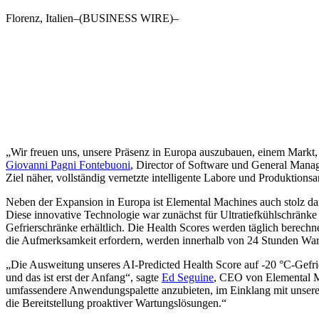
Florenz, Italien–(BUSINESS WIRE)–
„
Wir freuen uns, unsere Präsenz in Europa auszubauen, einem Markt, 
Giovanni Pagni Fontebuoni
, Director of Software und General Mana
Ziel näher, vollständig vernetzte intelligente Labore und Produktions
Neben der Expansion in Europa ist Elemental Machines auch stolz da
Diese innovative Technologie war zunächst für Ultratiefkühlschränke 
Gefrierschränke erhältlich. Die Health Scores werden täglich berechne
die Aufmerksamkeit erfordern, werden innerhalb von 24 Stunden Wa
„
Die Ausweitung unseres AI-Predicted Health Score auf -20 °C-Gefrie
und das ist erst der Anfang“, sagte
Ed Seguine
, CEO von Elemental M
umfassendere Anwendungspalette anzubieten, im Einklang mit unsere
die Bereitstellung proaktiver Wartungslösungen.“