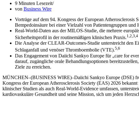
9 Minuten Lesezeit
von
Business Wire
Vorträge auf dem 94. Kongress der European Atherosclerosis So
Bempedoinsäure bei einer Vielzahl von Patientengruppen und H
Real-World-Daten aus der MILOS-Studie, die mehrere europäis
1,2,3,4
Sicherheitsprofil in der routinemäßigen klinischen Praxis.
Die Analyse der CLEAR-Outcomes-Studie unterstreicht den Ein
5,6
Schlaganfall und venöser Thromboembolie (VTE).
Das Engagement von Daiichi Sankyo Europe für „care for every
darauf, zugängliche orale Behandlungsoptionen bereitzustellen,
Ziele zu erreichen.
MÜNCHEN–(BUSINESS WIRE)–Daiichi Sankyo Europe (DSE) freut si
Kongress der European Atherosclerosis Society (EAS) 2026 bekannt z
klinischer Studien als auch Real-World-Evidence umfassen, unterstr
kardiovaskuläre Gesundheit und seine Mission, sich um jeden Herzs