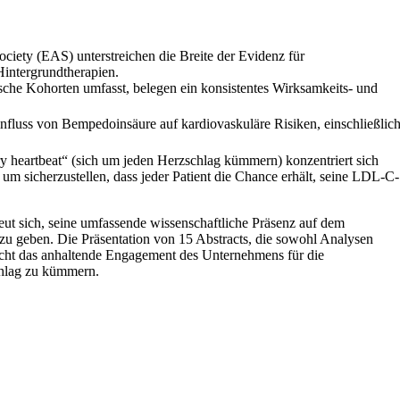
ciety (EAS) unterstreichen die Breite der Evidenz für
intergrundtherapien.
che Kohorten umfasst, belegen ein konsistentes Wirksamkeits- und
fluss von Bempedoinsäure auf kardiovaskuläre Risiken, einschließlic
 heartbeat“ (sich um jeden Herzschlag kümmern) konzentriert sich
 um sicherzustellen, dass jeder Patient die Chance erhält, seine LDL-C-
ch, seine umfassende wissenschaftliche Präsenz auf dem
u geben. Die Präsentation von 15 Abstracts, die sowohl Analysen
eicht das anhaltende Engagement des Unternehmens für die
chlag zu kümmern.