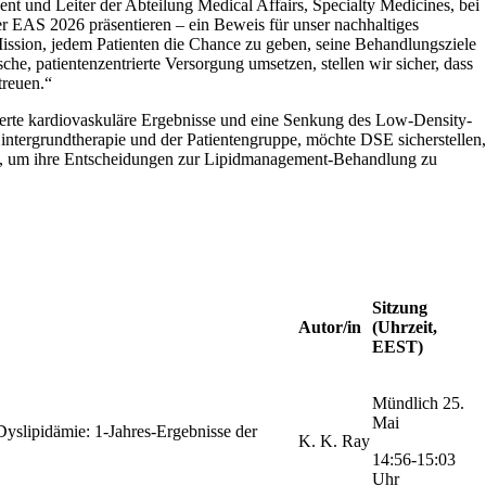
dent und Leiter der Abteilung Medical Affairs, Specialty Medicines, bei
r EAS 2026 präsentieren – ein Beweis für unser nachhaltiges
ission, jedem Patienten die Chance zu geben, seine Behandlungsziele
che, patientenzentrierte Versorgung umsetzen, stellen wir sicher, dass
treuen.“
erte kardiovaskuläre Ergebnisse und eine Senkung des Low-Density-
intergrundtherapie und der Patientengruppe, möchte DSE sicherstellen,
gen, um ihre Entscheidungen zur Lipidmanagement-Behandlung zu
Sitzung
Autor/in
(Uhrzeit,
EEST)
Mündlich 25.
Mai
yslipidämie: 1-Jahres-Ergebnisse der
K. K. Ray
14:56-15:03
Uhr