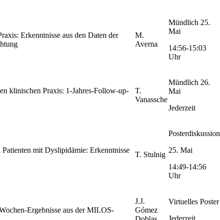
Mündlich 25.
Mai
raxis: Erkenntnisse aus den Daten der
M.
chtung
Averna
14:56-15:03
Uhr
Mündlich 26.
n klinischen Praxis: 1-Jahres-Follow-up-
T.
Mai
Vanassche
Jederzeit
Posterdiskussion
atienten mit Dyslipidämie: Erkenntnisse
25. Mai
T. Stulnig
14:49-14:56
Uhr
J.J.
Virtuelles Poster
8-Wochen-Ergebnisse aus der MILOS-
Gómez
Jederzeit
Doblas