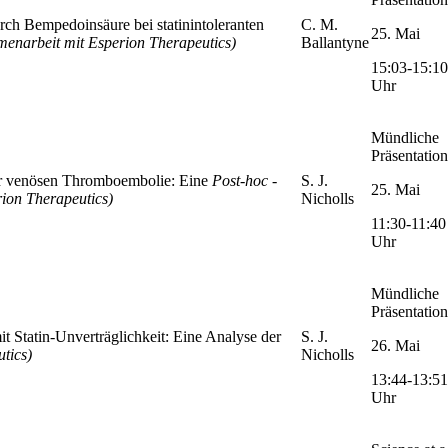
rch Bempedoinsäure bei statinintoleranten
C. M.
25. Mai
enarbeit mit Esperion Therapeutics)
Ballantyne
15:03-15:10
Uhr
Mündliche
Präsentation
r venösen Thromboembolie: Eine
Post-hoc
-
S. J.
25. Mai
ion Therapeutics)
Nicholls
11:30-11:40
Uhr
Mündliche
Präsentation
t Statin-Unverträglichkeit: Eine Analyse der
S. J.
26. Mai
tics)
Nicholls
13:44-13:51
Uhr