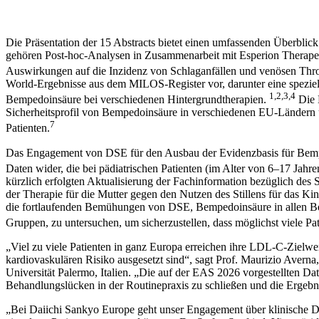
Die Präsentation der 15 Abstracts bietet einen umfassenden Überbl
gehören Post-hoc-Analysen in Zusammenarbeit mit Esperion Therape
Auswirkungen auf die Inzidenz von Schlaganfällen und venösen Th
World-Ergebnisse aus dem MILOS-Register vor, darunter eine spezie
1,2,3,4
Bempedoinsäure bei verschiedenen Hintergrundtherapien.
Die E
Sicherheitsprofil von Bempedoinsäure in verschiedenen EU-Länder
7
Patienten.
Das Engagement von DSE für den Ausbau der Evidenzbasis für Bempe
Daten wider, die bei pädiatrischen Patienten (im Alter von 6–17 Jahre
kürzlich erfolgten Aktualisierung der Fachinformation bezüglich d
der Therapie für die Mutter gegen den Nutzen des Stillens für das Ki
die fortlaufenden Bemühungen von DSE, Bempedoinsäure in allen Bevö
Gruppen, zu untersuchen, um sicherzustellen, dass möglichst viele P
„Viel zu viele Patienten in ganz Europa erreichen ihre LDL-C-Zielw
kardiovaskulären Risiko ausgesetzt sind“, sagt Prof. Maurizio Averna
Universität Palermo, Italien. „Die auf der EAS 2026 vorgestellten Dat
Behandlungslücken in der Routinepraxis zu schließen und die Ergebni
„Bei Daiichi Sankyo Europe geht unser Engagement über klinische Dat