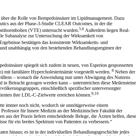
ick über die Rolle von Bempedoinsäure im Lipidmanagement. Dazu
utics aus der Phase-3-Studie CLEAR Outcomes, in der die
5,6
romboembolien (VTE) untersucht wurden.
Außerdem liegen Real-
lle Subanalyse zur Untersuchung der Wirksamkeit von
rgebnisse bestätigen das konsistente Wirksamkeits- und
n und unabhängig von den bestehenden Behandlungsregimen der
doinsäure spiegelt sich zudem in neuen, von Esperion gesponserten
8
n) mit familiärer Hypercholesterinämie vorgestellt werden.
Neben der
es Stillens – wonach die Anwendung nun unter Abwägung des Nutzens
nd in Betracht gezogen werden kann – unterstreichen diese Meilensteine
lkerungsgruppen, einschließlich spezifischer unterversorgter
9,10
atienten ihre LDL-C-Zielwerte erreichen können.
erte immer noch nicht, wodurch sie unnötigerweise einem
, Professor für Innere Medizin an der Medizinischen Fakultät der
en aus der Praxis liefern entscheidende Belege, die Ärzten helfen, dies
sse für ein breites Spektrum von Patienten zu verbessern.“
en hinaus; es ist in der individuellen Behandlungsgeschichte jedes