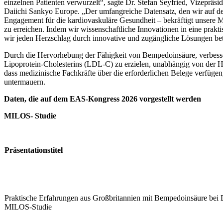
einzelnen Patienten verwurzelt“, sagte Dr. Stefan Seyfried, Vizepräsi
Daiichi Sankyo Europe. „Der umfangreiche Datensatz, den wir auf de
Engagement für die kardiovaskuläre Gesundheit – bekräftigt unsere M
zu erreichen. Indem wir wissenschaftliche Innovationen in eine praktis
wir jeden Herzschlag durch innovative und zugängliche Lösungen be
Durch die Hervorhebung der Fähigkeit von Bempedoinsäure, verbess
Lipoprotein-Cholesterins (LDL-C) zu erzielen, unabhängig von der H
dass medizinische Fachkräfte über die erforderlichen Belege verfü
untermauern.
Daten, die auf dem EAS-Kongress 2026 vorgestellt werden
MILOS-
Studie
Präsentationstitel
Praktische Erfahrungen aus Großbritannien mit Bempedoinsäure bei D
MILOS-Studie