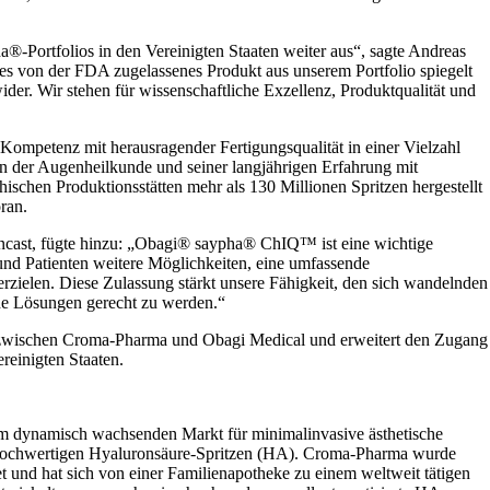
-Portfolios in den Vereinigten Staaten weiter aus“, sagte Andreas
es von der FDA zugelassenes Produkt aus unserem Portfolio spiegelt
er. Wir stehen für wissenschaftliche Exzellenz, Produktqualität und
 Kompetenz mit herausragender Fertigungsqualität in einer Vielzahl
 der Augenheilkunde und seiner langjährigen Erfahrung mit
ischen Produktionsstätten mehr als 130 Millionen Spritzen hergestellt
ran.
ast, fügte hinzu: „
Obagi® saypha® ChIQ™ ist eine wichtige
 und Patienten weitere Möglichkeiten, eine umfassende
zielen. Diese Zulassung stärkt unsere Fähigkeit, den sich wandelnden
che Lösungen gerecht zu werden.“
 zwischen Croma-Pharma und Obagi Medical und erweitert den Zugang
reinigten Staaten.
dynamisch wachsenden Markt für minimalinvasive ästhetische
 hochwertigen Hyaluronsäure-Spritzen (HA). Croma-Pharma wurde
und hat sich von einer Familienapotheke zu einem weltweit tätigen