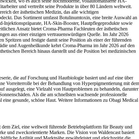
twickelt, wo es auch seine hochmoderne, vollautomatisierte HA-
arbeiter und vertreibt seine Produkte in über 80 Ländern weltweit.
reich der ästhetischen Medizin, das alle wichtigen
deckt. Das Sortiment umfasst Botulinumtoxin, eine breite Auswahl an
id-Injektionspräparate, HA-Skin-Booster, Hautpflegeprodukte sowie
tlichen Ansatz bietet Croma-Pharma Fachleuten der ästhetischen
ungen aus einer einzigen vertrauenswürdigen Quelle. Im Jahr 2026
 Spritzen und festigte damit seine Position als einer der führenden
opädie und Augenheilkunde kehrt Croma-Pharma im Jahr 2026 auf den
hetischen Bereich hinaus darstellt und die Position bei medizinischen
serie, die auf Forschung und Hautbiologie basiert und auf eine über
eine Vorreiterrolle bei der Behandlung von Hyperpigmentierung mit de
 ausgelegt, eine Vielzahl von Hautproblemen zu behandeln, darunter
Sonnenschäden. Als die am schnellsten wachsende professionelle
l eine gesunde, schöne Haut. Weitere Informationen zu Obagi Medical
dem Ziel, eine weltweit führende Betriebsplattform für Beauty und
arke und zweckorientierte Marken. Die Vision von Waldencast basiert
äftliche Agilität und Marktnähe gewährleistet und gleichzeitig die