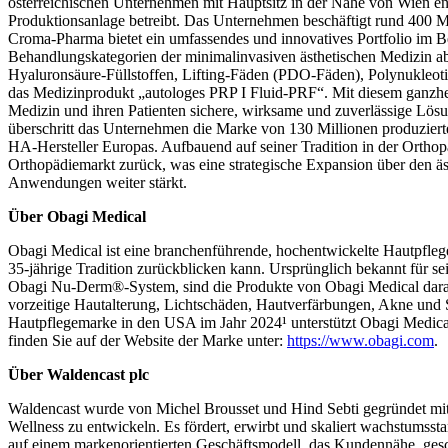
österreichischen Unternehmen mit Hauptsitz in der Nähe von Wien en
Produktionsanlage betreibt. Das Unternehmen beschäftigt rund 400 Mit
Croma-Pharma bietet ein umfassendes und innovatives Portfolio im Be
Behandlungskategorien der minimalinvasiven ästhetischen Medizin ab
Hyaluronsäure-Füllstoffen, Lifting-Fäden (PDO-Fäden), Polynukleot
das Medizinprodukt „autologes PRP I Fluid‑PRF“. Mit diesem ganzhei
Medizin und ihren Patienten sichere, wirksame und zuverlässige Lös
überschritt das Unternehmen die Marke von 130 Millionen produzierten
HA-Hersteller Europas. Aufbauend auf seiner Tradition in der Orth
Orthopädiemarkt zurück, was eine strategische Expansion über den äst
Anwendungen weiter stärkt.
Über Obagi Medical
Obagi Medical ist eine branchenführende, hochentwickelte Hautpflege
35-jährige Tradition zurückblicken kann. Ursprünglich bekannt für s
Obagi Nu-Derm®-System, sind die Produkte von Obagi Medical darauf
vorzeitige Hautalterung, Lichtschäden, Hautverfärbungen, Akne und 
Hautpflegemarke in den USA im Jahr 2024¹ unterstützt Obagi Medica
finden Sie auf der Website der Marke unter:
https://www.obagi.com
.
Über Waldencast plc
Waldencast wurde von Michel Brousset und Hind Sebti gegründet mit 
Wellness zu entwickeln. Es fördert, erwirbt und skaliert wachstumsst
auf einem markenorientierten Geschäftsmodell, das Kundennähe, gesch