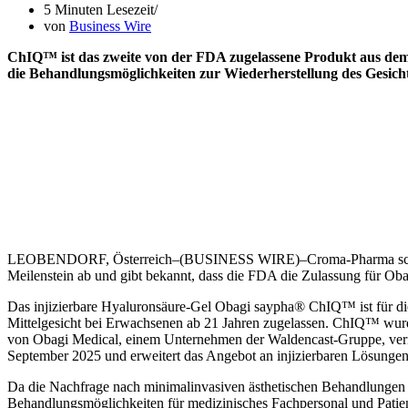
5 Minuten Lesezeit
von
Business Wire
ChIQ™ ist das zweite von der FDA zugelassene Produkt aus de
die Behandlungsmöglichkeiten zur Wiederherstellung des Gesich
LEOBENDORF, Österreich–(BUSINESS WIRE)–Croma-Pharma schließt 
Meilenstein ab und gibt bekannt, dass die FDA die Zulassung für Oba
Das injizierbare Hyaluronsäure-Gel Obagi saypha® ChIQ™ ist für d
Mittelgesicht bei Erwachsenen ab 21 Jahren zugelassen. ChIQ™ wur
von Obagi Medical, einem Unternehmen der Waldencast-Gruppe, ver
September 2025 und erweitert das Angebot an injizierbaren Lösungen 
Da die Nachfrage nach minimalinvasiven ästhetischen Behandlungen 
Behandlungsmöglichkeiten für medizinisches Fachpersonal und Patient