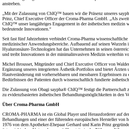
anstreben.
„
Mit der Zulassung von ChIQ™ bauen wir die Präsenz unseres saypha®
Prinz, Chief Executive Officer der Croma-Pharma GmbH. „
Als zweit
ChIQ™ unser langjähriges Engagement in der ästhetischen medizin wid
bedeutende Innovationen.“
Seit fast fünf Jahrzehnten verbindet Croma-Pharma wissenschaftliche
medizinischer Anwendungsbereiche. Aufbauend auf seinen Wurzeln in
Hyaluronsäure-Technologien hat das Unternehmen in seinen österreich
und treibt Innovationen in der minimalinvasiven Medizin weiterhin vo
Michel Brousset, Mitgründer und Chief Executive Officer von Waldenc
Ergänzung unseres integrierten Ästhetik-Portfolios und bietet Ärzten
Hautveränderung mit vorhersehbaren und messbaren Ergebnissen zu er
Bedürfnissen der Patienten durch wissenschaftlich fundierte ästhetis
Die Zulassung von Obagi saypha® ChIQ™ festigt die Partnerschaft
zu evidenzbasierten ästhetischen Behandlungsmöglichkeiten in den Ve
Über Croma-Pharma GmbH
CROMA-PHARMA ist ein Global Player und Herausforderer auf dem 
Behandlungen und einer der führenden europäischen Hersteller von
1976 von dem Apotheker-Ehepaar Gerhard und Karin Prinz gegründet 