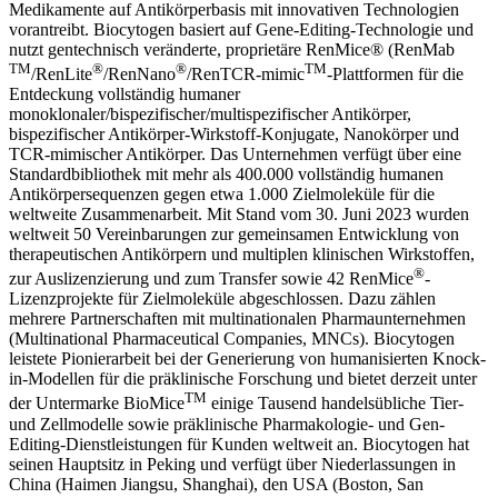
Medikamente auf Antikörperbasis mit innovativen Technologien
vorantreibt. Biocytogen basiert auf Gene-Editing-Technologie und
nutzt gentechnisch veränderte, proprietäre RenMice® (RenMab
TM
®
®
TM
/RenLite
/RenNano
/RenTCR-mimic
-Plattformen für die
Entdeckung vollständig humaner
monoklonaler/bispezifischer/multispezifischer Antikörper,
bispezifischer Antikörper-Wirkstoff-Konjugate, Nanokörper und
TCR-mimischer Antikörper. Das Unternehmen verfügt über eine
Standardbibliothek mit mehr als 400.000 vollständig humanen
Antikörpersequenzen gegen etwa 1.000 Zielmoleküle für die
weltweite Zusammenarbeit. Mit Stand vom 30. Juni 2023 wurden
weltweit 50 Vereinbarungen zur gemeinsamen Entwicklung von
therapeutischen Antikörpern und multiplen klinischen Wirkstoffen,
®
zur Auslizenzierung und zum Transfer sowie 42 RenMice
-
Lizenzprojekte für Zielmoleküle abgeschlossen. Dazu zählen
mehrere Partnerschaften mit multinationalen Pharmaunternehmen
(Multinational Pharmaceutical Companies, MNCs). Biocytogen
leistete Pionierarbeit bei der Generierung von humanisierten Knock-
in-Modellen für die präklinische Forschung und bietet derzeit unter
TM
der Untermarke BioMice
einige Tausend handelsübliche Tier-
und Zellmodelle sowie präklinische Pharmakologie- und Gen-
Editing-Dienstleistungen für Kunden weltweit an. Biocytogen hat
seinen Hauptsitz in Peking und verfügt über Niederlassungen in
China (Haimen Jiangsu, Shanghai), den USA (Boston, San