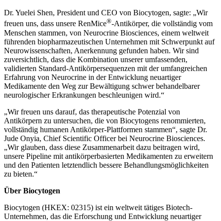
Dr. Yuelei Shen, President und CEO von Biocytogen, sagte: „
Wir
®
freuen uns, dass unsere RenMice
-Antikörper, die vollständig vom
Menschen stammen, von Neurocrine Biosciences, einem weltweit
führenden biopharmazeutischen Unternehmen mit Schwerpunkt auf
Neurowissenschaften, Anerkennung gefunden haben. Wir sind
zuversichtlich, dass die Kombination unserer umfassenden,
validierten Standard-Antikörpersequenzen mit der umfangreichen
Erfahrung von Neurocrine in der Entwicklung neuartiger
Medikamente den Weg zur Bewältigung schwer behandelbarer
neurologischer Erkrankungen beschleunigen wird.“
„
Wir freuen uns darauf, das therapeutische Potenzial von
Antikörpern zu untersuchen, die von Biocytogens renommierten,
vollständig humanen Antikörper-Plattformen stammen“, sagte Dr.
Jude Onyia, Chief Scientific Officer bei Neurocrine Biosciences.
„
Wir glauben, dass diese Zusammenarbeit dazu beitragen wird,
unsere Pipeline mit antikörperbasierten Medikamenten zu erweitern
und den Patienten letztendlich bessere Behandlungsmöglichkeiten
zu bieten.“
Über Biocytogen
Biocytogen (HKEX: 02315) ist ein weltweit tätiges Biotech-
Unternehmen, das die Erforschung und Entwicklung neuartiger