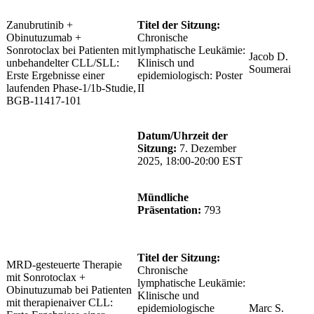
Zanubrutinib +
Titel der Sitzung:
Obinutuzumab +
Chronische
Sonrotoclax bei Patienten mit
lymphatische Leukämie:
Jacob D.
unbehandelter CLL/SLL:
Klinisch und
Soumerai
Erste Ergebnisse einer
epidemiologisch: Poster
laufenden Phase-1/1b-Studie,
II
BGB-11417-101
Datum/Uhrzeit der
Sitzung:
7. Dezember
2025, 18:00-20:00 EST
Mündliche
Präsentation:
793
Titel der Sitzung:
MRD-gesteuerte Therapie
Chronische
mit Sonrotoclax +
lymphatische Leukämie:
Obinutuzumab bei Patienten
Klinische und
mit therapienaiver CLL:
epidemiologische
Marc S.