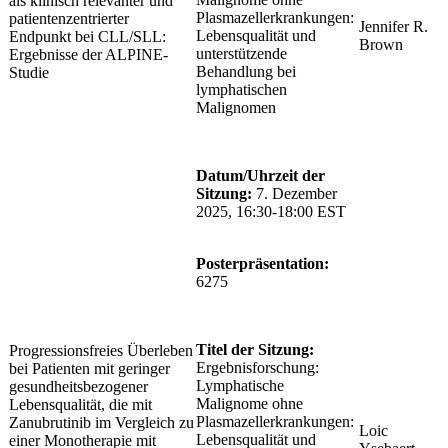
als klinisch relevanter und
Plasmazellerkrankungen:
patientenzentrierter
Jennifer R.
Lebensqualität und
Endpunkt bei CLL/SLL:
Brown
unterstützende
Ergebnisse der ALPINE-
Behandlung bei
Studie
lymphatischen
Malignomen
Datum/Uhrzeit der
Sitzung:
7. Dezember
2025, 16:30-18:00 EST
Posterpräsentation:
6275
Titel der Sitzung:
Progressionsfreies Überleben
Ergebnisforschung:
bei Patienten mit geringer
Lymphatische
gesundheitsbezogener
Malignome ohne
Lebensqualität, die mit
Plasmazellerkrankungen:
Zanubrutinib im Vergleich zu
Loic
Lebensqualität und
einer Monotherapie mit