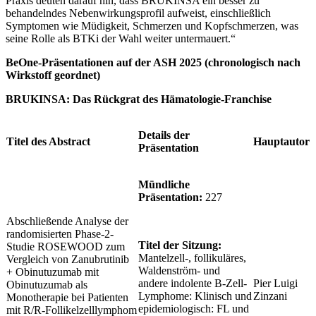
Praxis deuten darauf hin, dass BRUKINSA ein besser zu
behandelndes Nebenwirkungsprofil aufweist, einschließlich
Symptomen wie Müdigkeit, Schmerzen und Kopfschmerzen, was
seine Rolle als BTKi der Wahl weiter untermauert.“
BeOne-Präsentationen auf der ASH 2025 (chronologisch nach
Wirkstoff geordnet)
BRUKINSA: Das Rückgrat des Hämatologie-Franchise
Details der
Titel des Abstract
Hauptautor
Präsentation
Mündliche
Präsentation:
227
Abschließende Analyse der
randomisierten Phase-2-
Titel der Sitzung:
Studie ROSEWOOD zum
Mantelzell-, follikuläres,
Vergleich von Zanubrutinib
Waldenström- und
+ Obinutuzumab mit
andere indolente B-Zell-
Pier Luigi
Obinutuzumab als
Lymphome: Klinisch und
Zinzani
Monotherapie bei Patienten
epidemiologisch: FL und
mit R/R-Follikelzelllymphom