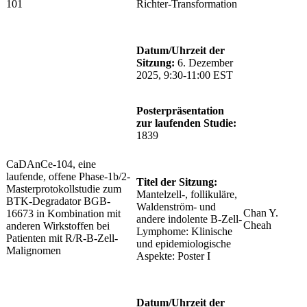
101
Richter-Transformation
Datum/Uhrzeit der
Sitzung:
6. Dezember
2025, 9:30-11:00 EST
Posterpräsentation
zur laufenden Studie:
1839
CaDAnCe-104, eine
laufende, offene Phase-1b/2-
Titel der Sitzung:
Masterprotokollstudie zum
Mantelzell-, follikuläre,
BTK-Degradator BGB-
Waldenström- und
Chan Y.
16673 in Kombination mit
andere indolente B-Zell-
Cheah
anderen Wirkstoffen bei
Lymphome: Klinische
Patienten mit R/R-B-Zell-
und epidemiologische
Malignomen
Aspekte: Poster I
Datum/Uhrzeit der