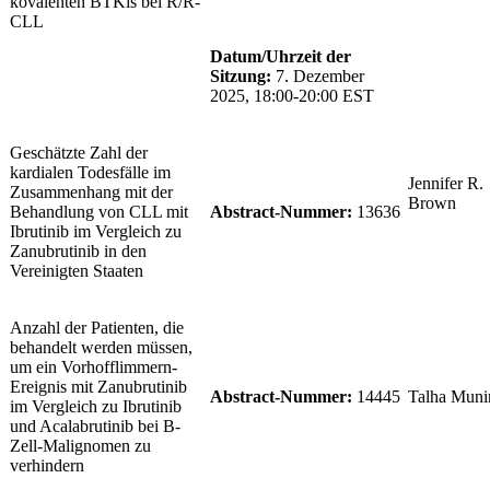
kovalenten BTKis bei R/R-
CLL
Datum/Uhrzeit der
Sitzung:
7. Dezember
2025, 18:00-20:00 EST
Geschätzte Zahl der
kardialen Todesfälle im
Jennifer R.
Zusammenhang mit der
Brown
Behandlung von CLL mit
Abstract-Nummer:
13636
Ibrutinib im Vergleich zu
Zanubrutinib in den
Vereinigten Staaten
Anzahl der Patienten, die
behandelt werden müssen,
um ein Vorhofflimmern-
Ereignis mit Zanubrutinib
Abstract-Nummer:
14445
Talha Muni
im Vergleich zu Ibrutinib
und Acalabrutinib bei B-
Zell-Malignomen zu
verhindern