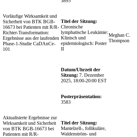
3895
Vorläufige Wirksamkeit und
Titel der Sitzung:
Sicherheit von BTK BGB-
Chronische
16673 bei Patienten mit R/R-
lymphatische Leukämie:
Richter-Transformation:
Meghan C.
Klinisch und
Ergebnisse aus der laufenden
Thompson
epidemiologisch: Poster
Phase-1-Studie CaDAnCe-
II
101
Datum/Uhrzeit der
Sitzung:
7. Dezember
2025, 18:00-20:00 EST
Posterpräsentation:
3583
Aktualisierte Ergebnisse zur
Titel der Sitzung:
Wirksamkeit und Sicherheit
Mantelzell-, follikuläre,
von BTK BGB-16673 bei
Waldenström- und
Patienten mit R/R-