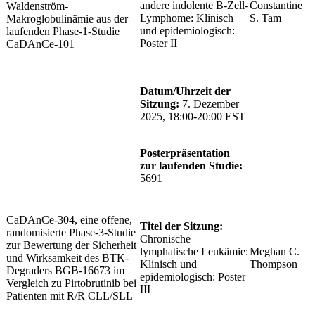
andere indolente B-Zell-
Constantine
Waldenström-
Lymphome: Klinisch
S. Tam
Makroglobulinämie aus der
und epidemiologisch:
laufenden Phase-1-Studie
Poster II
CaDAnCe-101
Datum/Uhrzeit der
Sitzung:
7. Dezember
2025, 18:00-20:00 EST
Posterpräsentation
zur laufenden Studie:
5691
CaDAnCe-304, eine offene,
Titel der Sitzung:
randomisierte Phase-3-Studie
Chronische
zur Bewertung der Sicherheit
lymphatische Leukämie:
Meghan C.
und Wirksamkeit des BTK-
Klinisch und
Thompson
Degraders BGB-16673 im
epidemiologisch: Poster
Vergleich zu Pirtobrutinib bei
III
Patienten mit R/R CLL/SLL