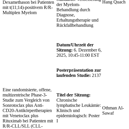
Hang Quach
Dexamethason bei Patienten
der Myelom-
mit t(11;14)-positivem R/R-
Behandlung durch
Multiplen Myelom
Diagnose,
Erhaltungstherapie und
Rückfallbehandlung
Datum/Uhrzeit der
Sitzung:
6. Dezember 6,
2025, 10:45-11:00 EST
Posterpräsentation zur
laufenden Studie:
2137
Eine randomisierte, offene,
multizentrische Phase-3-
Titel der Sitzung:
Studie zum Vergleich von
Chronische
Sonrotoclax plus Anti-
lymphatische Leukämie:
Othman Al-
CD20-Antikörpertherapien
Klinisch und
Sawaf
mit Venetoclax plus
epidemiologisch: Poster
Rituximab bei Patienten mit
I
R/R-CLL/SLL (CLL-