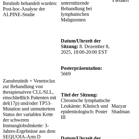
Ysebaert
unterstützende
Ibrutinib behandelt wurden:
Behandlung bei
Post-hoc-Analyse der
lymphatischen
ALPINE-Studie
Malignomen
Datum/Uhrzeit der
Sitzung:
8. Dezember 8,
2025, 18:00-20:00 EST
Posterpräsentation:
5669
Zanubrutinib + Venetoclax
zur Behandlung von
therapienaiven CLL/SLL,
Titel der Sitzung:
einschließlich Patienten mit
Chronische lymphatische
del(17p) und/oder TP53-
Leukämie: Klinisch und
Mazyar
Mutation und unmutiertem
epidemiologisch: Poster
Shadman
Status der variablen Kette
III
der schweren
Immunglobulinkette: 3-
Jahres-Ergebnisse aus dem
SEQUOIA-Arm D
Datum/Uhrzeit der