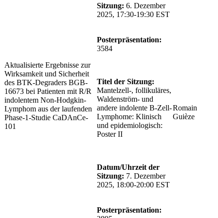
Sitzung:
6. Dezember
2025, 17:30-19:30 EST
Posterpräsentation:
3584
Aktualisierte Ergebnisse zur
Wirksamkeit und Sicherheit
Titel der Sitzung:
des BTK-Degraders BGB-
Mantelzell-, follikuläres,
16673 bei Patienten mit R/R
Waldenström- und
indolentem Non-Hodgkin-
andere indolente B-Zell-
Romain
Lymphom aus der laufenden
Lymphome: Klinisch
Guièze
Phase-1-Studie CaDAnCe-
und epidemiologisch:
101
Poster II
Datum/Uhrzeit der
Sitzung:
7. Dezember
2025, 18:00-20:00 EST
Posterpräsentation: