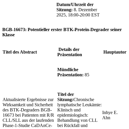
Datum/Uhrzeit der
Sitzung:
8. Dezember
2025, 18:00-20:00 EST
BGB-16673: Potentieller erster BTK-Protein-Degrader seiner
Klasse
Details der
Titel des Abstract
Hauptautor
Präsentation
Mündliche
Präsentation:
85
Titel der
Aktualisierte Ergebnisse zur
Sitzung:
Chronische
Wirksamkeit und Sicherheit
lymphatische Leukämie:
des BTK-Degraders BGB-
Klinisch und
Inhye E.
16673 bei Patienten mit R/R
epidemiologisch:
Ahn
CLL/SLL aus der laufenden
Behandlung von CLL
Phase-1-Studie CaDAnCe-
bei Rückfall und