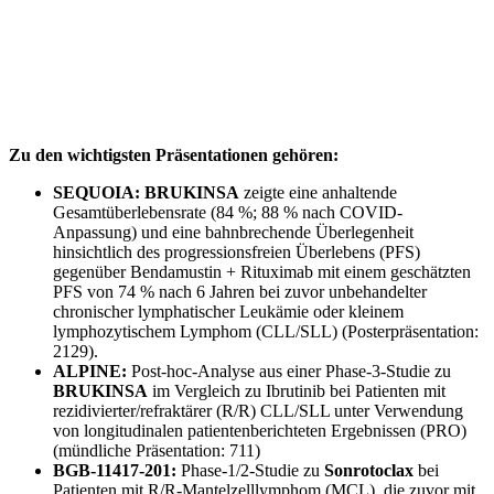
Zu den wichtigsten Präsentationen gehören:
SEQUOIA:
BRUKINSA
zeigte eine anhaltende
Gesamtüberlebensrate (84 %; 88 % nach COVID-
Anpassung) und eine bahnbrechende Überlegenheit
hinsichtlich des progressionsfreien Überlebens (PFS)
gegenüber Bendamustin + Rituximab mit einem geschätzten
PFS von 74 % nach 6 Jahren bei zuvor unbehandelter
chronischer lymphatischer Leukämie oder kleinem
lymphozytischem Lymphom (CLL/SLL) (Posterpräsentation:
2129).
ALPINE:
Post-hoc-Analyse aus einer Phase-3-Studie zu
BRUKINSA
im Vergleich zu Ibrutinib bei Patienten mit
rezidivierter/refraktärer (R/R) CLL/SLL unter Verwendung
von longitudinalen patientenberichteten Ergebnissen (PRO)
(mündliche Präsentation: 711)
BGB-11417-201:
Phase-1/2-Studie zu
Sonrotoclax
bei
Patienten mit R/R-Mantelzelllymphom (MCL), die zuvor mit