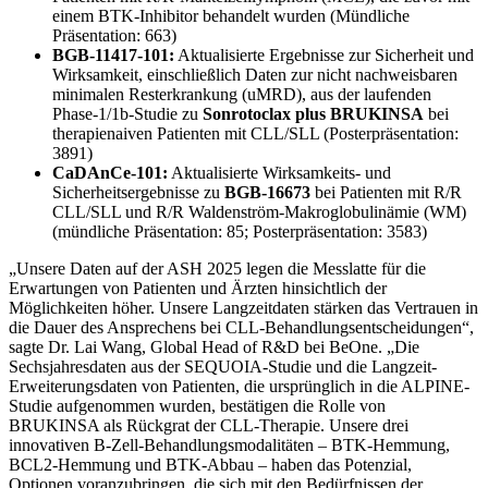
einem BTK-Inhibitor behandelt wurden (Mündliche
Präsentation: 663)
BGB-11417-101:
Aktualisierte Ergebnisse zur Sicherheit und
Wirksamkeit, einschließlich Daten zur nicht nachweisbaren
minimalen Resterkrankung (uMRD), aus der laufenden
Phase-1/1b-Studie zu
Sonrotoclax plus BRUKINSA
bei
therapienaiven Patienten mit CLL/SLL (Posterpräsentation:
3891)
CaDAnCe-101:
Aktualisierte Wirksamkeits- und
Sicherheitsergebnisse zu
BGB-16673
bei Patienten mit R/R
CLL/SLL und R/R Waldenström-Makroglobulinämie (WM)
(mündliche Präsentation: 85; Posterpräsentation: 3583)
„Unsere Daten auf der ASH 2025 legen die Messlatte für die
Erwartungen von Patienten und Ärzten hinsichtlich der
Möglichkeiten höher. Unsere Langzeitdaten stärken das Vertrauen in
die Dauer des Ansprechens bei CLL-Behandlungsentscheidungen“,
sagte Dr. Lai Wang, Global Head of R&D bei BeOne. „Die
Sechsjahresdaten aus der SEQUOIA-Studie und die Langzeit-
Erweiterungsdaten von Patienten, die ursprünglich in die ALPINE-
Studie aufgenommen wurden, bestätigen die Rolle von
BRUKINSA als Rückgrat der CLL-Therapie. Unsere drei
innovativen B-Zell-Behandlungsmodalitäten – BTK-Hemmung,
BCL2-Hemmung und BTK-Abbau – haben das Potenzial,
Optionen voranzubringen, die sich mit den Bedürfnissen der