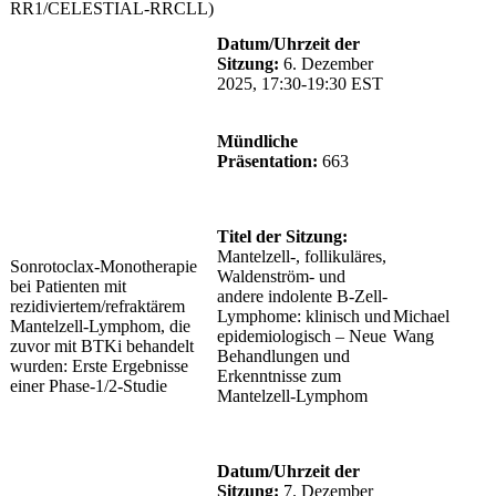
RR1/CELESTIAL-RRCLL)
Datum/Uhrzeit der
Sitzung:
6. Dezember
2025, 17:30-19:30 EST
Mündliche
Präsentation:
663
Titel der Sitzung:
Mantelzell-, follikuläres,
Sonrotoclax-Monotherapie
Waldenström- und
bei Patienten mit
andere indolente B-Zell-
rezidiviertem/refraktärem
Lymphome: klinisch und
Michael
Mantelzell-Lymphom, die
epidemiologisch – Neue
Wang
zuvor mit BTKi behandelt
Behandlungen und
wurden: Erste Ergebnisse
Erkenntnisse zum
einer Phase-1/2-Studie
Mantelzell-Lymphom
Datum/Uhrzeit der
Sitzung:
7. Dezember