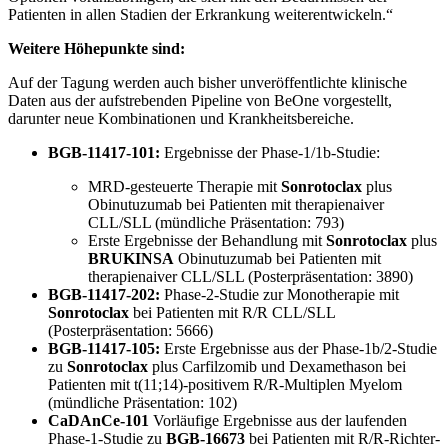
Patienten in allen Stadien der Erkrankung weiterentwickeln.“
Weitere Höhepunkte sind:
Auf der Tagung werden auch bisher unveröffentlichte klinische
Daten aus der aufstrebenden Pipeline von BeOne vorgestellt,
darunter neue Kombinationen und Krankheitsbereiche.
BGB-11417-101:
Ergebnisse der Phase-1/1b-Studie:
MRD-gesteuerte Therapie mit
Sonrotoclax
plus
Obinutuzumab bei Patienten mit therapienaiver
CLL/SLL (mündliche Präsentation: 793)
Erste Ergebnisse der Behandlung mit
Sonrotoclax
plus
BRUKINSA
Obinutuzumab bei Patienten mit
therapienaiver CLL/SLL (Posterpräsentation: 3890)
BGB-11417-202:
Phase-2-Studie zur Monotherapie mit
Sonrotoclax
bei Patienten mit R/R CLL/SLL
(Posterpräsentation: 5666)
BGB-11417-105:
Erste Ergebnisse aus der Phase-1b/2-Studie
zu
Sonrotoclax
plus Carfilzomib und Dexamethason bei
Patienten mit t(11;14)-positivem R/R-Multiplen Myelom
(mündliche Präsentation: 102)
CaDAnCe-101
Vorläufige Ergebnisse aus der laufenden
Phase-1-Studie zu
BGB-16673
bei Patienten mit R/R-Richter-