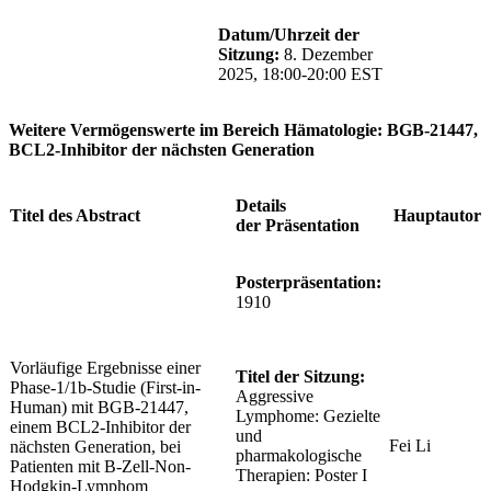
Datum/Uhrzeit der
Sitzung:
8. Dezember
2025, 18:00-20:00 EST
Weitere Vermögenswerte im Bereich Hämatologie: BGB-21447,
BCL2-Inhibitor der nächsten Generation
Details
Titel des Abstract
Hauptautor
der Präsentation
Posterpräsentation:
1910
Vorläufige Ergebnisse einer
Titel der Sitzung:
Phase-1/1b-Studie (First-in-
Aggressive
Human) mit BGB-21447,
Lymphome: Gezielte
einem BCL2-Inhibitor der
und
Fei Li
nächsten Generation, bei
pharmakologische
Patienten mit B-Zell-Non-
Therapien: Poster I
Hodgkin-Lymphom