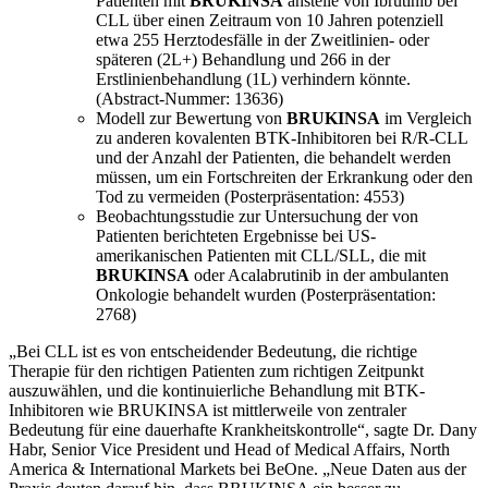
Patienten mit
BRUKINSA
anstelle von Ibrutinib bei
CLL über einen Zeitraum von 10 Jahren potenziell
etwa 255 Herztodesfälle in der Zweitlinien- oder
späteren (2L+) Behandlung und 266 in der
Erstlinienbehandlung (1L) verhindern könnte.
(Abstract-Nummer: 13636)
Modell zur Bewertung von
BRUKINSA
im Vergleich
zu anderen kovalenten BTK-Inhibitoren bei R/R-CLL
und der Anzahl der Patienten, die behandelt werden
müssen, um ein Fortschreiten der Erkrankung oder den
Tod zu vermeiden (Posterpräsentation: 4553)
Beobachtungsstudie zur Untersuchung der von
Patienten berichteten Ergebnisse bei US-
amerikanischen Patienten mit CLL/SLL, die mit
BRUKINSA
oder Acalabrutinib in der ambulanten
Onkologie behandelt wurden (Posterpräsentation:
2768)
„Bei CLL ist es von entscheidender Bedeutung, die richtige
Therapie für den richtigen Patienten zum richtigen Zeitpunkt
auszuwählen, und die kontinuierliche Behandlung mit BTK-
Inhibitoren wie BRUKINSA ist mittlerweile von zentraler
Bedeutung für eine dauerhafte Krankheitskontrolle“, sagte Dr. Dany
Habr, Senior Vice President und Head of Medical Affairs, North
America & International Markets bei BeOne. „Neue Daten aus der