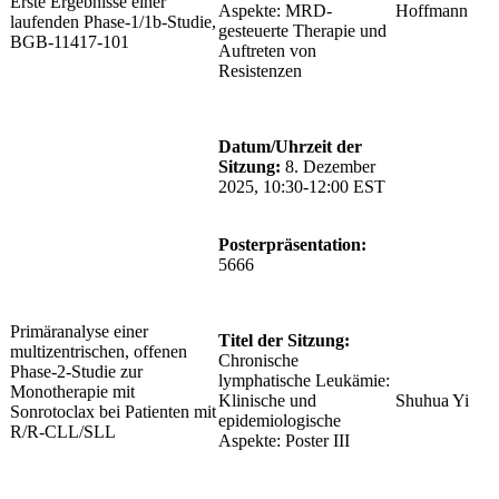
Erste Ergebnisse einer
Aspekte: MRD-
Hoffmann
laufenden Phase-1/1b-Studie,
gesteuerte Therapie und
BGB-11417-101
Auftreten von
Resistenzen
Datum/Uhrzeit der
Sitzung:
8. Dezember
2025, 10:30-12:00 EST
Posterpräsentation:
5666
Primäranalyse einer
Titel der Sitzung:
multizentrischen, offenen
Chronische
Phase-2-Studie zur
lymphatische Leukämie:
Monotherapie mit
Klinische und
Shuhua Yi
Sonrotoclax bei Patienten mit
epidemiologische
R/R-CLL/SLL
Aspekte: Poster III