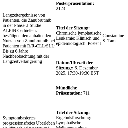
Posterpräsentation:
2123
Langzeitergebnisse von
Patienten, die Zanubrutinib
in der Phase-3-Studie
Titel der Sitzung:
ALPINE erhielten,
Chronische lymphatische
bestätigen den anhaltenden
Constantine
Leukämie: Klinisch und
Nutzen von Zanubrutinib bei
S. Tam
epidemiologisch: Poster I
Patienten mit R/R-CLL/SLL:
Bis zu 6 Jahre
Nachbeobachtung mit der
Langzeitverlängerung
Datum/Uhrzeit der
Sitzung::
6. Dezember
2025, 17:30-19:30 EST
Mündliche
Präsentation:
711
Titel der Sitzung:
Ergebnisforschung:
Symptombasiertes
Lymphatische
progressionsfreies Überleben
Malignome ohne