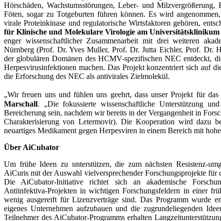
Hörschäden, Wachstumsstörungen, Leber- und Milzvergrößerung, 
Föten, sogar zu Totgeburten führen können. Es wird angenommen
virale Proteinkinase und regulatorische Wirtsfaktoren gehören, entsc
für Klinische und Molekulare Virologie am Universitätskliniku
enger wissenschaftlicher Zusammenarbeit mit drei weiteren akade
Nürnberg (Prof. Dr. Yves Muller, Prof. Dr. Jutta Eichler, Prof. Dr. H
der globulären Domänen des HCMV-spezifischen NEC entdeckt, die
Herpesvirusinfektionen machen. Das Projekt konzentriert sich auf 
die Erforschung des NEC als antivirales Zielmolekül.
„Wir freuen uns und fühlen uns geehrt, dass unser Projekt für d
Marschall
. „Die fokussierte wissenschaftliche Unterstützung un
Bereicherung sein, nachdem wir bereits in der Vergangenheit in Fors
Charakterisierung von Letermovir). Die Kooperation wird dazu be
neuartiges Medikament gegen Herpesviren in einem Bereich mit hoh
Über AiCubator
Um frühe Ideen zu unterstützen, die zum nächsten Resistenz-um
AiCuris mit der Auswahl vielversprechender Forschungsprojekte fü
Die AiCubator-Initiative richtet sich an akademische Forschu
Antiinfektiva-Projekten in wichtigen Forschungsfeldern in einer frü
wenig ausgereift für Lizenzverträge sind. Das Programm wurde ent
eigenes Unternehmen aufzubauen und die zugrundeliegenden Ideen 
Teilnehmer des AiCubator-Programms erhalten Langzeitunterstützung,