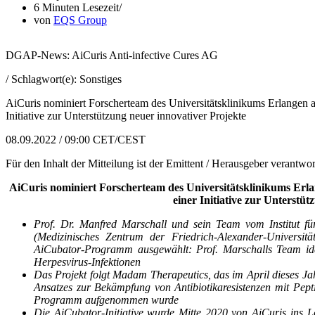
6 Minuten Lesezeit
von
EQS Group
DGAP-News: AiCuris Anti-infective Cures AG
/ Schlagwort(e): Sonstiges
AiCuris nominiert Forscherteam des Universitätsklinikums Erlangen a
Initiative zur Unterstützung neuer innovativer Projekte
08.09.2022 / 09:00 CET/CEST
Für den Inhalt der Mitteilung ist der Emittent / Herausgeber verantwor
AiCuris nominiert Forscherteam des Universitätsklinikums Erla
einer Initiative zur Unterstü
Prof. Dr. Manfred Marschall und sein Team vom Institut für
(Medizinisches Zentrum der Friedrich-Alexander-Universi
AiCubator-Programm ausgewählt: Prof. Marschalls Team ident
Herpesvirus-Infektionen
Das Projekt folgt Madam Therapeutics, das im April dieses Jahr
Ansatzes zur Bekämpfung von Antibiotikaresistenzen mit Pepti
Programm aufgenommen wurde
Die AiCubator-Initiative wurde Mitte 2020 von AiCuris ins 