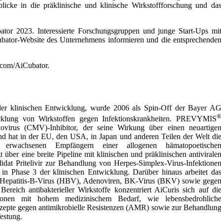
icke in die präklinische und klinische Wirkstoffforschung und da
tor 2023. Interessierte Forschungsgruppen und junge Start-Ups mi
Cubator-Website des Unternehmens informieren und die entsprechende
.com/AiCubator.
der klinischen Entwicklung, wurde 2006 als Spin-Off der Bayer A
icklung von Wirkstoffen gegen Infektionskrankheiten. PREVYMIS
galovirus (CMV)-Inhibitor, der seine Wirkung über einen neuartige
nd hat in der EU, den USA, in Japan und anderen Teilen der Welt di
 erwachsenen Empfängern einer allogenen hämatopoetische
ber eine breite Pipeline mit klinischen und präklinischen antivirale
idat Pritelivir zur Behandlung von Herpes-Simplex-Virus-Infektione
 in Phase 3 der klinischen Entwicklung. Darüber hinaus arbeitet da
s Hepatitis-B-Virus (HBV), Adenoviren, BK-Virus (BKV) sowie gege
ich antibakterieller Wirkstoffe konzentriert AiCuris sich auf di
ationen mit hohem medizinischem Bedarf, wie lebensbedrohlich
onzepte gegen antimikrobielle Resistenzen (AMR) sowie zur Behandlun
estung.