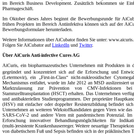
im Bereich Business Development. Zusätzlich bekommen sie Einbl
Pharmageschäft.
Im Oktober dieses Jahres beginnt die Bewerbungsrunde für AiCuba
frühen Projekten im Bereich Antiinfektiva können sich auf der Ai
Bewerbungsformulare herunterladen.
Weitere Informationen über AiCubator finden Sie unter: www.aicuris
Folgen Sie AiCubator auf
LinkedIn
und
Twitter
.
Über AiCuris Anti-infective Cures AG
AiCuris, ein biopharmazeutisches Unternehmen mit Produkten in 
gegründet und konzentriert sich auf die Erforschung und Entw
(Letermovir), ein „First-in-Class“ nicht-nukleosidischer Cytome
Mechanismus entfaltet, wurde im Jahr 2012 an MSD auslizensiert u
Marktzulassung zur Prävention von CMV-Infektionen bei
Stammzelltransplantation (HSCT) erhalten. Das Unternehmen verfügt ü
und antibakteriellen Studienprogrammen. Der proprietäre Hauptkand
(HSV) mit einfacher oder doppelter Resistenzbildung befindet sich
Unternehmen an weiteren Wirkstoffkandidaten gegen Viren wie da
SARS-CoV-2 und andere Viren mit pandemischem Potenzial. Im Bere
Erforschung innovativer Behandlungsmöglichkeiten für Indik
(multi‑)resistente Krankenhauserreger. Weitere neuartige Therapiek
von diabetischem Fuß und Sepsis befinden sich in der präklinischen T