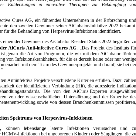
der Entdeckungen in innovative Therapien zur Bekämpfung vo
fective Cures AG, ein führendes Unternehmen in der Erforschung un
ute den zweiten Gewinner seiner AiCubator-Initiative 2022 bekannt
r für die Behandlung von Herpesvirus-Infektionen identifiziert.
als einen der Gewinner des AiCubator Resident Status 2022 begrüßen z
er AiCuris Anti-infective Cures AG
. „Das Projekt des Instituts fü
n ist genau die Art von Programm, die wir mit dem AiCubator förder
 von Infektionskrankheiten, für die es derzeit keine oder nur wenig
mmenarbeit mit dem Team des Gewinnerprojekts und darauf, sie bei de
.”
en Antiinfektiva-Projekte verschiedene Kriterien erfüllen. Dazu zähle
samkeit der identifizierten Verbindung (Hit), die adressierte Indikatio
Behandlungsstandards. Die von den AiCuris-Experten ausgewählte
ren von der wissenschaftlichen Unterstützung und der Expertise de
entenentwicklung sowie von dessen Branchenkenntnissen profitieren
reiten Spektrums von Herpesvirus-Infektionen
 können lebenslange latente Infektionen verursachen und z
für HCMV-Infektionen bei ungeborenen Kindern oder Säuglingen, die z