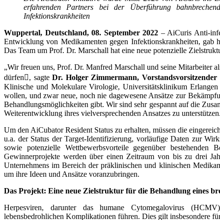
erfahrenden Partners bei der Überführung bahnbrechen
Infektionskrankheiten
Wuppertal, Deutschland,
08. September
2022
– AiCuris Anti-in
Entwicklung von Medikamenten gegen Infektionskrankheiten, gab he
Das Team um Prof. Dr. Marschall hat eine neue potenzielle Zielstruktu
„Wir freuen uns, Prof. Dr. Manfred Marschall und seine Mitarbeiter 
dürfen, sagte
Dr. Holger Zimmermann, Vorstandsvorsitzender d
Klinische und Molekulare Virologie, Universitätsklinikum Erlange
wollen, und zwar neue, noch nie dagewesene Ansätze zur Bekämpfung
Behandlungsmöglichkeiten gibt. Wir sind sehr gespannt auf die Zusa
Weiterentwicklung ihres vielversprechenden Ansatzes zu unterstützen
Um den AiCubator Resident Status zu erhalten, müssen die eingereicht
u.a. der Status der Target-Identifizierung, vorläufige Daten zur Wirk
sowie potenzielle Wettbewerbsvorteile gegenüber bestehenden 
Gewinnerprojekte werden über einen Zeitraum von bis zu drei Jah
Unternehmens im Bereich der präklinischen und klinischen Medikam
um ihre Ideen und Ansätze voranzubringen.
Das Projekt: Eine neue Zielstruktur für die Behandlung eines b
Herpesviren, darunter das humane Cytomegalovirus (HCMV),
lebensbedrohlichen Komplikationen führen. Dies gilt insbesondere 