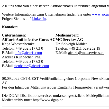
AiCuris wird von einer starken Aktionärsbasis unterstützt, angefüh
Weitere Informationen zum Unternehmen finden Sie unter
www.aicur
Folgen Sie uns auf
LinkedIn
.
Kontakte:
Unternehmen:
Medienarbeit:
AiCuris Anti-infective Cures AG
MC Services AG
Katja Woestenhemke
Dr. Solveigh Mähler
Telefon: +49 202 317 63 0
Telefon: +49 211 529 252 19
E-Mail:
info@aicuris.com
E-Mail:
aicuris@mc-services.eu
Andreas Kühbacher, PhD
Telefon: +49 202 317 63 0
E-Mail
aicubator@aicuris.com
08.09.2022 CET/CEST Veröffentlichung einer Corporate News/Finan
AG.
Für den Inhalt der Mitteilung ist der Emittent / Herausgeber verantwor
Die DGAP Distributionsservices umfassen gesetzliche Meldepflichte
Medienarchiv unter http://www.dgap.de