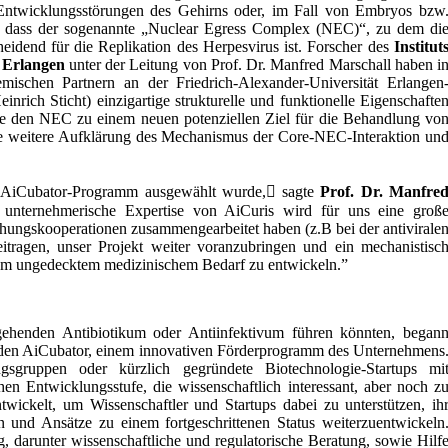
Entwicklungsstörungen des Gehirns oder, im Fall von Embryos bzw
, dass der sogenannte „Nuclear Egress Complex (NEC)“, zu dem di
heidend für die Replikation des Herpesvirus ist. Forscher des
Institut
m Erlangen
unter der Leitung von Prof. Dr. Manfred Marschall haben i
mischen Partnern an der Friedrich-Alexander-Universität Erlangen
einrich Sticht) einzigartige strukturelle und funktionelle Eigenschafte
 den NEC zu einem neuen potenziellen Ziel für die Behandlung vo
die weitere Aufklärung des Mechanismus der Core-NEC-Interaktion un
as AiCubator-Programm ausgewählt wurde, sagte
Prof. Dr. Manfre
d unternehmerische Expertise von AiCuris wird für uns eine groß
chungskooperationen zusammengearbeitet haben (z.B bei der antivirale
itragen, unser Projekt weiter voranzubringen und ein mechanistisc
em ungedecktem medizinischem Bedarf zu entwickeln.”
gehenden Antibiotikum oder Antiinfektivum führen könnten, began
r den AiCubator, einem innovativen Förderprogramm des Unternehmens
ngsgruppen oder kürzlich gegründete Biotechnologie-Startups mi
hen Entwicklungsstufe, die wissenschaftlich interessant, aber noch z
wickelt, um Wissenschaftler und Startups dabei zu unterstützen, ih
und Ansätze zu einem fortgeschrittenen Status weiterzuentwickeln
 darunter wissenschaftliche und regulatorische Beratung, sowie Hilf