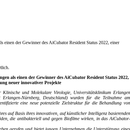
ls einen der Gewinner des AiCubator Resident Status 2022, einer
tlich.
ngen als einen der Gewinner des AiCubator Resident Status 2022,
tzung neuer innovativer Projekte
 Klinische und Molekulare Virologie, Universitätsklinikum Erlange
tät Erlangen-Nürnberg, Deutschland) wurden für die Teilnahme a
ifizierte eine neue potenzielle Zielstruktur für die Behandlung vo
es auf Basis ihres innovativen, auf künstlicher Intelligenz basierende
den, die antibakteriell und gegen Biofilme wirken, in das AiCubator
Leben gerufen und bietet jungen Unternehmen die Unterstützung eine