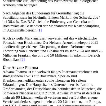
Schutzrechte zur Erweiterung des Wettbewerbs bei biologischen
Arzneimitteln beitragen.
Nach Angaben des Bundesamts für Gesundheit lag die
Substitutionsrate im biosimilarfähigen Markt in der Schweiz 2024
bei 36,4 %. Das BAG sieht die Förderung von Generika und
Biosimilars als Bestandteil der Maßnahmen zur Kostendämpfung
im Arzneimittelbereich.
[1]
Auch aktuelle Marktanalysen verweisen auf das wirtschaftliche
Potenzial von Biosimilars. Der Helsana-Arzneimittelreport 2025
beziffert die geschätzten Einsparungen durch Reformen zur
Förderung von Generika und Biosimilars im Jahr 2024 auf rund 76
Millionen Franken, davon rund 50 Millionen Franken im Bereich
Biosimilars.
[2]
Über Advanz Pharma
Advanz Pharma ist ein weltweit tätiges Pharmaunternehmen mit
strategischem Fokus auf Biosimilars, Spezial- und
Krankenhausmedikamenten sowie Therapien für seltene
Erkrankungen. Der Hauptsitz des Unternehmens ist London,
Großbritannien, der Deutschlandsitz befindet sich in München, die
Schweizer Niederlassung in Zürich. Advanz Pharma ist derzeit in
mehr als 90 Ländern weltweit vertreten und verfügt über eigene
Vertriebsniederlassungen in mehr als 20 Ländern – u.a. in Europa,
den USA, Kanada und Australien – ein Kompetenzzentrum in