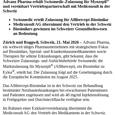
®
Advanz Pharma erhält Swissmedic-Zulassung für Mynzepli
und vereinbart Vertriebspartnerschaft mit Mediconsult in der
Schweiz
Swissmedic erteilt Zulassung für Aflibercept-Biosimilar
Mediconsult AG übernimmt den Vertrieb in der Schweiz
Biosimilars gewinnen im Schweizer Gesundheitswesen
an Bedeutung
Zürich und Roggwil, Schweiz, 21. Mai 2026 –
Advanz Pharma,
ein weltweit tätiges Pharmaunternehmen mit strategischem Fokus
auf Biosimilars, Spezial- und Krankenhausmedikamenten sowie
Therapien für seltene Erkrankungen, gibt bekannt, dass die
Schweizer Zulassungs- und Aufsichtsbehörde Swissmedic die
®
Marktzulassung für Mynzepli
(Aflibercept), ein Biosimilar zu
®
Eylea
, erteilt hat. Die Zulassung folgt auf die Genehmigung durch
die Europäische Kommission im August 2025.
Das Aflibercept-Biosimilar ist in der Schweiz zur Behandlung
bestimmter Netzhauterkrankungen bei erwachsenen Patientinnen
und Patienten zugelassen und wird als 40 mg/ml Injektionslösung
in Fertigspritze und Durchstechflasche verfügbar sein.
Im Rahmen einer Exklusivvereinbarung übernimmt die
Mediconsult AG den Vertrieb des Medikaments in der Schweiz.