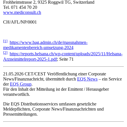
Frohheimstrasse 2, 9325 Roggwil TG, Switzerland
Tel. 071 454 70 20
www.mediconsult.ch
CH/AFL/NP/0001
[1]
https://www.bag.admin.ch/de/massnahmen-
medikamentenbereich-umsetzung-2024
[2]
https://reports.helsana.ch/wp-content/uploads/2025/11/Helsana-
Arzneimittelreport-2025-1.pdf
; Seite 71
21.05.2026 CET/CEST Veröffentlichung einer Corporate
News/Finanznachricht, übermittelt durch
EQS News
– ein Service
der
EQS Group
.
Für den Inhalt der Mitteilung ist der Emittent / Herausgeber
verantwortlich.
Die EQS Distributionsservices umfassen gesetzliche
Meldepflichten, Corporate News/Finanznachrichten und
Pressemitteilungen.