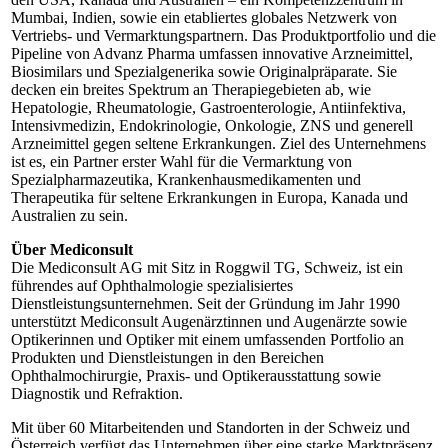
Mumbai, Indien, sowie ein etabliertes globales Netzwerk von
Vertriebs- und Vermarktungspartnern. Das Produktportfolio und die
Pipeline von Advanz Pharma umfassen innovative Arzneimittel,
Biosimilars und Spezialgenerika sowie Originalpräparate. Sie
decken ein breites Spektrum an Therapiegebieten ab, wie
Hepatologie, Rheumatologie, Gastroenterologie, Antiinfektiva,
Intensivmedizin, Endokrinologie, Onkologie, ZNS und generell
Arzneimittel gegen seltene Erkrankungen. Ziel des Unternehmens
ist es, ein Partner erster Wahl für die Vermarktung von
Spezialpharmazeutika, Krankenhausmedikamenten und
Therapeutika für seltene Erkrankungen in Europa, Kanada und
Australien zu sein.
Über Mediconsult
Die Mediconsult AG mit Sitz in Roggwil TG, Schweiz, ist ein
führendes auf Ophthalmologie spezialisiertes
Dienstleistungsunternehmen. Seit der Gründung im Jahr 1990
unterstützt Mediconsult Augenärztinnen und Augenärzte sowie
Optikerinnen und Optiker mit einem umfassenden Portfolio an
Produkten und Dienstleistungen in den Bereichen
Ophthalmochirurgie, Praxis- und Optikerausstattung sowie
Diagnostik und Refraktion.
Mit über 60 Mitarbeitenden und Standorten in der Schweiz und
Österreich verfügt das Unternehmen über eine starke Marktpräsenz