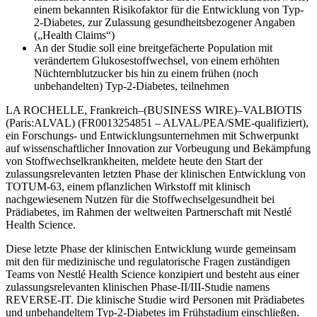
einem bekannten Risikofaktor für die Entwicklung von Typ-
2-Diabetes, zur Zulassung gesundheitsbezogener Angaben
(„Health Claims“)
An der Studie soll eine breitgefächerte Population mit
verändertem Glukosestoffwechsel, von einem erhöhten
Nüchternblutzucker bis hin zu einem frühen (noch
unbehandelten) Typ-2-Diabetes, teilnehmen
LA ROCHELLE, Frankreich–(BUSINESS WIRE)–VALBIOTIS
(Paris:ALVAL) (FR0013254851 – ALVAL/PEA/SME-qualifiziert),
ein Forschungs- und Entwicklungsunternehmen mit Schwerpunkt
auf wissenschaftlicher Innovation zur Vorbeugung und Bekämpfung
von Stoffwechselkrankheiten, meldete heute den Start der
zulassungsrelevanten letzten Phase der klinischen Entwicklung von
TOTUM-63, einem pflanzlichen Wirkstoff mit klinisch
nachgewiesenem Nutzen für die Stoffwechselgesundheit bei
Prädiabetes, im Rahmen der weltweiten Partnerschaft mit Nestlé
Health Science.
Diese letzte Phase der klinischen Entwicklung wurde gemeinsam
mit den für medizinische und regulatorische Fragen zuständigen
Teams von Nestlé Health Science konzipiert und besteht aus einer
zulassungsrelevanten klinischen Phase-II/III-Studie namens
REVERSE-IT. Die klinische Studie wird Personen mit Prädiabetes
und unbehandeltem Typ-2-Diabetes im Frühstadium einschließen.