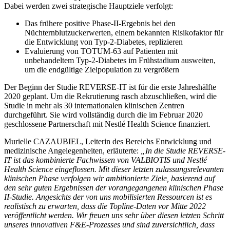
Dabei werden zwei strategische Hauptziele verfolgt:
Das frühere positive Phase-II-Ergebnis bei den
Nüchternblutzuckerwerten, einem bekannten Risikofaktor für
die Entwicklung von Typ-2-Diabetes, replizieren
Evaluierung von TOTUM-63 auf Patienten mit
unbehandeltem Typ-2-Diabetes im Frühstadium ausweiten,
um die endgültige Zielpopulation zu vergrößern
Der Beginn der Studie REVERSE-IT ist für die erste Jahreshälfte
2020 geplant. Um die Rekrutierung rasch abzuschließen, wird die
Studie in mehr als 30 internationalen klinischen Zentren
durchgeführt. Sie wird vollständig durch die im Februar 2020
geschlossene Partnerschaft mit Nestlé Health Science finanziert.
Murielle CAZAUBIEL, Leiterin des Bereichs Entwicklung und
medizinische Angelegenheiten, erläuterte:
„In die Studie REVERSE-
IT ist das kombinierte Fachwissen von VALBIOTIS und Nestlé
Health Science eingeflossen. Mit dieser letzten zulassungsrelevanten
klinischen Phase verfolgen wir ambitionierte Ziele, basierend auf
den sehr guten Ergebnissen der vorangegangenen klinischen Phase
II-Studie. Angesichts der von uns mobilisierten Ressourcen ist es
realistisch zu erwarten, dass die Topline-Daten vor Mitte 2022
veröffentlicht werden. Wir freuen uns sehr über diesen letzten Schritt
unseres innovativen F&E-Prozesses und sind zuversichtlich, dass