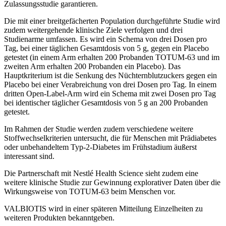
Zulassungsstudie garantieren.
Die mit einer breitgefächerten Population durchgeführte Studie wird
zudem weitergehende klinische Ziele verfolgen und drei
Studienarme umfassen. Es wird ein Schema von drei Dosen pro
Tag, bei einer täglichen Gesamtdosis von 5 g, gegen ein Placebo
getestet (in einem Arm erhalten 200 Probanden TOTUM-63 und im
zweiten Arm erhalten 200 Probanden ein Placebo). Das
Hauptkriterium ist die Senkung des Nüchternblutzuckers gegen ein
Placebo bei einer Verabreichung von drei Dosen pro Tag. In einem
dritten Open-Label-Arm wird ein Schema mit zwei Dosen pro Tag
bei identischer täglicher Gesamtdosis von 5 g an 200 Probanden
getestet.
Im Rahmen der Studie werden zudem verschiedene weitere
Stoffwechselkriterien untersucht, die für Menschen mit Prädiabetes
oder unbehandeltem Typ-2-Diabetes im Frühstadium äußerst
interessant sind.
Die Partnerschaft mit Nestlé Health Science sieht zudem eine
weitere klinische Studie zur Gewinnung explorativer Daten über die
Wirkungsweise von TOTUM-63 beim Menschen vor.
VALBIOTIS wird in einer späteren Mitteilung Einzelheiten zu
weiteren Produkten bekanntgeben.