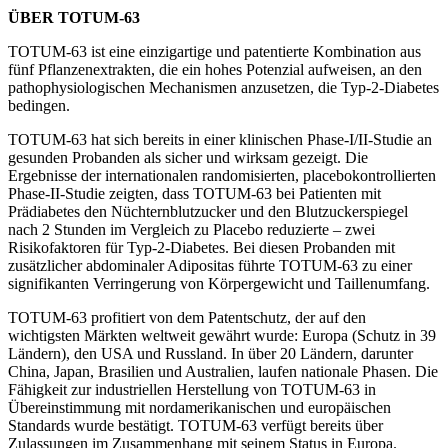
ÜBER TOTUM-63
TOTUM-63 ist eine einzigartige und patentierte Kombination aus
fünf Pflanzenextrakten, die ein hohes Potenzial aufweisen, an den
pathophysiologischen Mechanismen anzusetzen, die Typ-2-Diabetes
bedingen.
TOTUM-63 hat sich bereits in einer klinischen Phase-I/II-Studie an
gesunden Probanden als sicher und wirksam gezeigt. Die
Ergebnisse der internationalen randomisierten, placebokontrollierten
Phase-II-Studie zeigten, dass TOTUM-63 bei Patienten mit
Prädiabetes den Nüchternblutzucker und den Blutzuckerspiegel
nach 2 Stunden im Vergleich zu Placebo reduzierte – zwei
Risikofaktoren für Typ-2-Diabetes. Bei diesen Probanden mit
zusätzlicher abdominaler Adipositas führte TOTUM-63 zu einer
signifikanten Verringerung von Körpergewicht und Taillenumfang.
TOTUM-63 profitiert von dem Patentschutz, der auf den
wichtigsten Märkten weltweit gewährt wurde: Europa (Schutz in 39
Ländern), den USA und Russland. In über 20 Ländern, darunter
China, Japan, Brasilien und Australien, laufen nationale Phasen. Die
Fähigkeit zur industriellen Herstellung von TOTUM-63 in
Übereinstimmung mit nordamerikanischen und europäischen
Standards wurde bestätigt. TOTUM-63 verfügt bereits über
Zulassungen im Zusammenhang mit seinem Status in Europa.