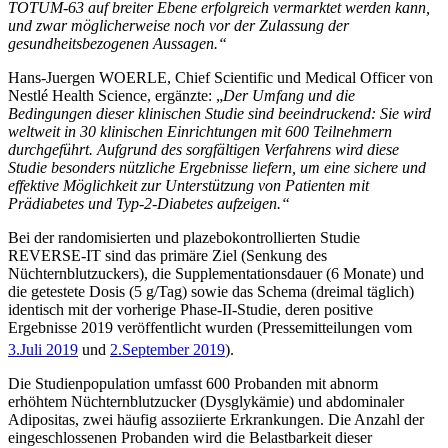
TOTUM-63
auf breiter Ebene erfolgreich vermarktet werden kann,
und zwar möglicherweise noch vor der Zulassung der
gesundheitsbezogenen Aussagen.“
Hans-Juergen WOERLE, Chief Scientific und Medical Officer von
Nestlé Health Science, ergänzte: „
Der Umfang und die
Bedingungen dieser klinischen Studie sind beeindruckend: Sie wird
weltweit in 30 klinischen Einrichtungen mit 600 Teilnehmern
durchgeführt. Aufgrund des sorgfältigen Verfahrens wird diese
Studie besonders nützliche Ergebnisse liefern, um eine sichere und
effektive Möglichkeit zur Unterstützung von Patienten mit
Prädiabetes und Typ-2-Diabetes aufzeigen.“
Bei der randomisierten und plazebokontrollierten Studie
REVERSE-IT sind das primäre Ziel (Senkung des
Nüchternblutzuckers), die Supplementationsdauer (6 Monate) und
die getestete Dosis (5 g/Tag) sowie das Schema (dreimal täglich)
identisch mit der vorherige Phase-II-Studie, deren positive
Ergebnisse 2019 veröffentlicht wurden (Pressemitteilungen vom
3.
Juli 2019
und
2.
September 2019
).
Die Studienpopulation umfasst 600 Probanden mit abnorm
erhöhtem Nüchternblutzucker (Dysglykämie) und abdominaler
Adipositas, zwei häufig assoziierte Erkrankungen. Die Anzahl der
eingeschlossenen Probanden wird die Belastbarkeit dieser